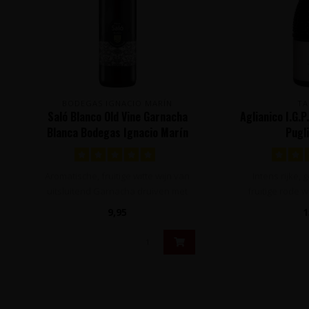
BODEGAS IGNACIO MARÍN
T
Saló Blanco Old Vine Garnacha
Aglianico I.G.P
Blanca Bodegas Ignacio Marín
Pugli
Cariñena D.O. - Cariñena, Spanje
Aromatische, fruitige witte wijn van
Intens rijke,
uitsluitend Garnacha druiven met
fruitige rode w
korte hout..
Aglian
9,95
1