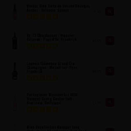
Vividor Vino Tinto de Verano Bodegas
Arrāez - Valencia, Spanje
6,95
Nr. 22 Chardonnay / Viognier
Réserve - Pays d'Oc, Frankrijk
10,95
Launois Clémence Grand Cru
Champagne - Mesnil-sur-Oger,
44,95
Frankrijk
Portugieser Weissherbst Mild
Weingut Georg Gustav Huff -
11,95
Nierstein, Duitsland
Miss-Verständnis Weingut Jung -
Undenheim, Rheinhessen, Duitsland