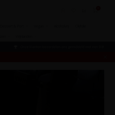
0
Dessert & Port
Vegan
Alcoholvrij
Olijfolie
izen
Wijnlanden
Onze klanten beoordelen ons gemiddeld met een 9.8!