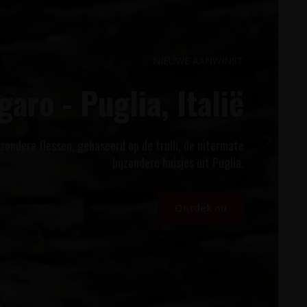
GENIET VAN HET MOOIE WEER!
ecue Wijnen Pakket
ngesteld Barbecue Wijnen Pakket met 12 flessen wijn
stig uit Italië, Spanje, Noord-Macedonië en Portugal.
Profiteer nu