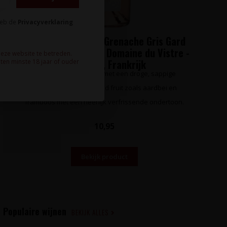
heb de
Privacyverklaring
Font d'Amour Rosé Grenache Gris Gard
I.G.P. Famille Dupret Domaine du Vistre -
deze website te betreden.
Pays d'Oc, Frankrijk
ten minste 18 jaar of ouder
Zomerse, fruitige rosé met een droge, sappige
smaakbeleving van rood fruit zoals aardbei en
framboos met een heerlijk verfrissende ondertoon.
10,95
Bekijk product
Populaire wijnen
BEKIJK ALLES