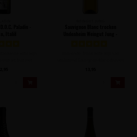
LADIN
WEINGUT JUNG
D.O.C. Paladin -
Sauvignon Blanc trocken
o, Italië
Undenheim Weingut Jung -
Undenheim, Rheinhessen,
Duitsland
 Italiaanse witte wijn
Stuivende, frisse witte wijn van
vend wit fruit met
uitsluitend Sauvignon Blanc druiven
kele ..
met tonen v..
2,95
13,95