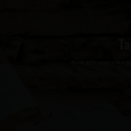
Barb
Een speciaal voor u same
afkom