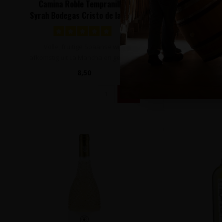
Camina Roble Tempranillo /
Fiano I.G.P. 
Syrah Bodegas Cristo de la Vega
Pugli
- La Mancha, Spanje
Volle, fruitige Spaanse wijn
Fruitige, lichtf
afkomstig uit La Mancha en gemaakt
uitsluitend Fian
van 70% Temprani..
ex
8,50
1