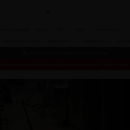
 Finest Grapes®
Rood
Wit
Rosé
Mousserend
Message on a bottle
Wijnproeverij
Wijnpakketten
Wijnhu
Bezoek ook onze winkel en ons proeflokaal
Deze website is uitsluitend toegankelijk voor personen vanaf 18 jaar en ouder.