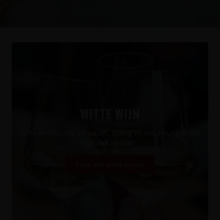
WITTE WIJN
Licht en fris, rijp en zacht, stevig en vol, houtgerijpt,
ontdek ze hier!
Toon alle witte wijnen