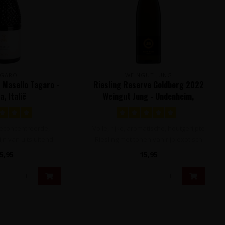
AGARO
WEINGUT JUNG
. Masello Tagaro -
Riesling Reserve Goldberg 2022
a, Italië
Weingut Jung - Undenheim,
Rheinhessen, Duitsland
 geconcentreerde,
Volle, rijke, aromatische, houtgerijpte
ijn van uitsluitend
Riesling met tonen van rijp exotisch
ico drui..
fru..
5,95
15,95