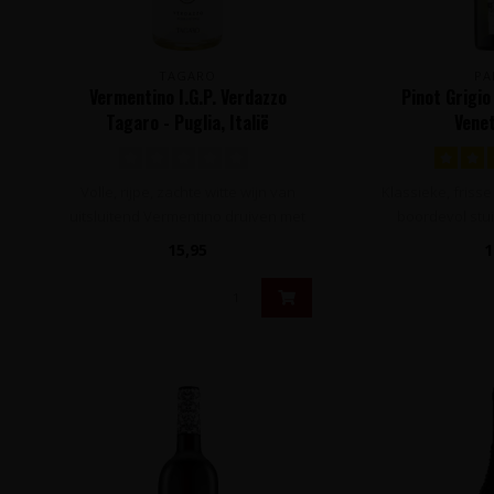
TAGARO
PA
Vermentino I.G.P. Verdazzo
Pinot Grigio 
Tagaro - Puglia, Italië
Venet
Volle, rijpe, zachte witte wijn van
Klassieke, frisse
uitsluitend Vermentino druiven met
boordevol stui
een rijk ..
en
15,95
1