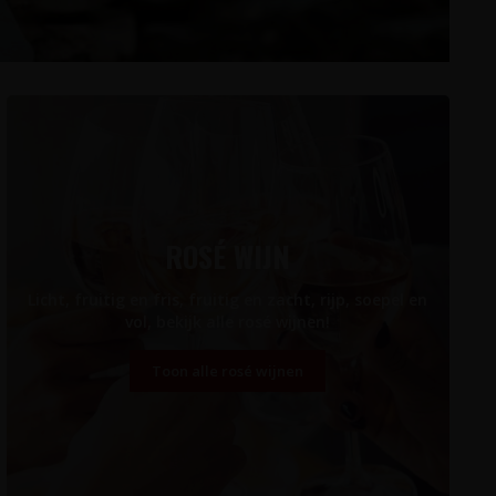
ROSÉ WIJN
Licht, fruitig en fris, fruitig en zacht, rijp, soepel en
vol, bekijk alle rosé wijnen!
Toon alle rosé wijnen