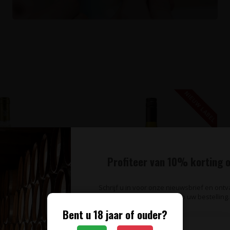
NIEUW LABEL
Profiteer van 10% korting o
Schrijf u in voor onze nieuwsbrief en ont
op uw bestelling.
Bent u 18 jaar of ouder?
AGARO
LE CELLIER DU PIC