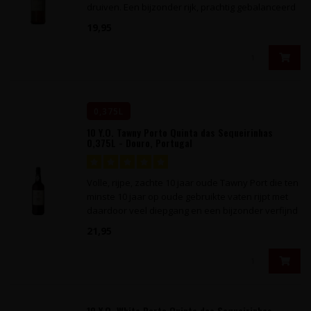
druiven. Een bijzonder rijk, prachtig gebalanceerd
karakter.
19,95
0,375L
10 Y.O. Tawny Porto Quinta das Sequeirinhas
0,375L - Douro, Portugal
Volle, rijpe, zachte 10 jaar oude Tawny Port die ten
minste 10 jaar op oude gebruikte vaten rijpt met
daardoor veel diepgang en een bijzonder verfijnd
karakter.
21,95
10 Y.O. White Porto Quinta das Sequeirinhas -