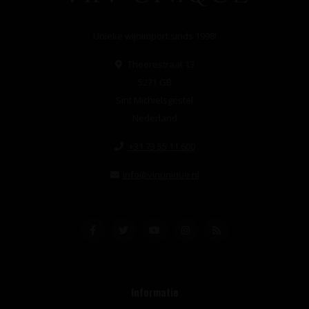
Unieke wijnimport sinds 1998!
Theerestraat 13
5271 GB
Sint Michielsgestel
Nederland
+31 73 55 11 600
info@vinunique.nl
Informatie