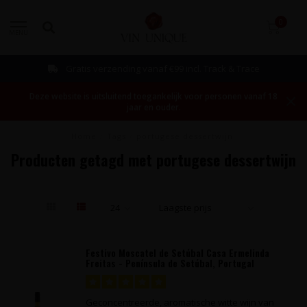
0
MENU
Gratis verzending vanaf €99 incl. Track & Trace
Deze website is uitsluitend toegankelijk voor personen vanaf 18
jaar en ouder.
Home
/
Tags
/
portugese dessertwijn
Producten getagd met portugese dessertwijn
Festivo Moscatel de Setúbal Casa Ermelinda
Freitas - Península de Setúbal, Portugal
Geconcentreerde, aromatische witte wijn van