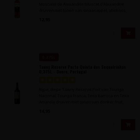
Moscatel de Alexandrie/Muscat d'Alexandrie
druiven met tonen van sinaasappel, abrikoos,
vijgen, citrus en honing.
12,95
0,375L
Tawny Reserve Porto Quinta das Sequeirinhas
0,375L - Douro, Portugal
Rijpe, diepe Tawny Reserve Port van Touriga
Nacional, Touriga Franca, Tinta Barroca en Tinta
Amarela druiven met tonen van donker fruit,
rozijntjes en vanille.
14,95