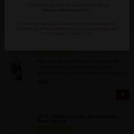
64,95
Ik meld me aan voor de nieuwsbrief en heb de
Privacyverklaring
gelezen.
U moet minimaal 18 jaar of ouder zijn om deze website te
betreden. Door het sluiten van deze pop-up bevestigt u ten
minste 18 jaar of ouder te zijn.
20 Y.O. Tawny Porto Quinta das Sequeirinhas -
Douro, Portugal
Rijpe, sappige, bijzonder zachte 20 jaar oude
Tawny Port die ten minste 20 jaar op oude
gebruikte vaten rijpt met daardoor veel diepgang
en een bijzonder verfijnd karakter.
69,95
30 Y.O. Tawny Porto Quinta das Sequeirinhas -
Douro, Portugal