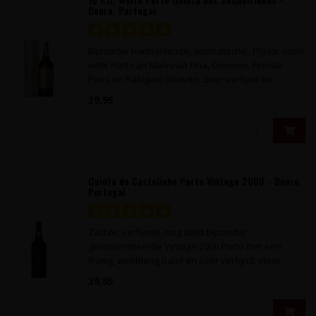
Douro, Portugal
Bijzonder harmonieuze, aromatische, 10 jaar oude
witte Port van Malvasia Fina, Gouveio, Fernão
Pires en Rabigato druiven. Zeer verfijnd en
prachtig in balans!
39,95
Quinta do Castelinho Porto Vintage 2000 - Douro,
Portugal
Zachte, verfijnde, nog altijd bijzonder
geconcentreerde Vintage 2000 Porto met een
fruitig, weelderig palet en zéér verfijnd, mooi
samenhangend karakter.
39,95