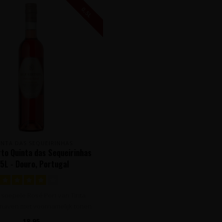
0,5L
INTA DAS SEQUEIRINHAS
to Quinta das Sequeirinhas
,5L - Douro, Portugal
e, soepele Rosé Port van Tinta
ruiven met voornamelijk tonen
va..
18,95