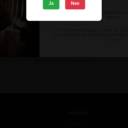
Ja
Nee
Ik meld me aan voor de nieuwsbrief en 
gelezen.
U moet minimaal 18 jaar of ouder zijn om 
Door het sluiten van deze pop-up bevestigt u 
te zijn.
te blijven van wijnaanbiedingen, wijnproeverijen en het laats
Schrijf u in voor onze nieuwsbrief!
Informatie
Over ons