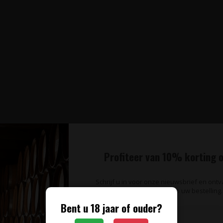
ent Portugese rosé wijnen bestaat uitsluitend uit Rosé Port, gemaakt 
Profiteer van 10% korting o
komstig uit Porto, gelegen in de Douro regio. De combinatie van geconcen
ze rosé Ports van
Quinta de Santa Eufémia
en
Quinta das Sequeirinhas
Schrijf u in voor onze nieuwsbrief en ont
serveren zijn als (zomers) aperitief.
op uw bestelling.
Bent u 18 jaar of ouder?