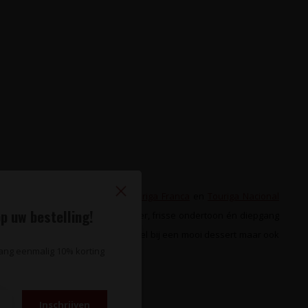
van
Tinta Barroca
,
Tinta Roriz
,
Touriga Franca
en
Touriga Nacional
p uw bestelling!
treerd fruit, een lichtzoet karakter, frisse ondertoon én diepgang
uitermate geschikt zijn als metgezel bij een mooi dessert maar ook
vang eenmalig 10% korting
Inschrijven