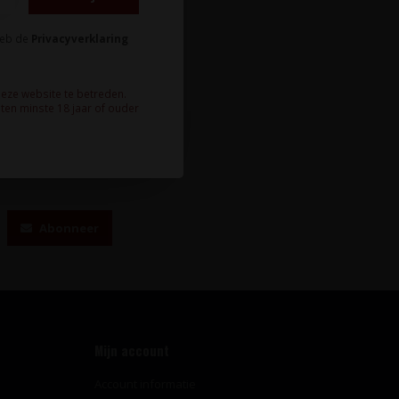
heb de
Privacyverklaring
deze website te betreden.
ten minste 18 jaar of ouder
te wijnnieuws?
Abonneer
Mijn account
Account informatie