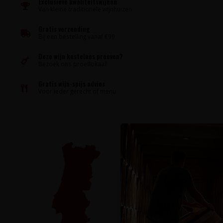
Exclusieve kwaliteitswijnen
Van kleine traditionele wijnhuizen
Gratis verzending
Bij een bestelling vanaf €99
Deze wijn kosteloos proeven?
Bezoek ons proeflokaal!
Gratis wijn-spijs advies
Voor ieder gerecht of menu
Ons assortim
druiven en af
maken dat de
uitstekend te 