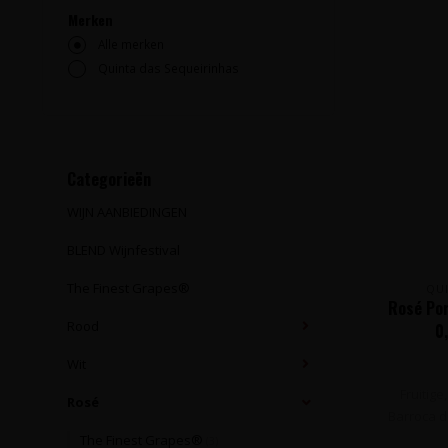
Merken
Alle merken
Quinta das Sequeirinhas
Categorieën
WIJN AANBIEDINGEN
BLEND Wijnfestival
The Finest Grapes®
QU
Rosé Por
Rood
0
Wit
Fruitig
Rosé
Barroca d
The Finest Grapes®
(3)