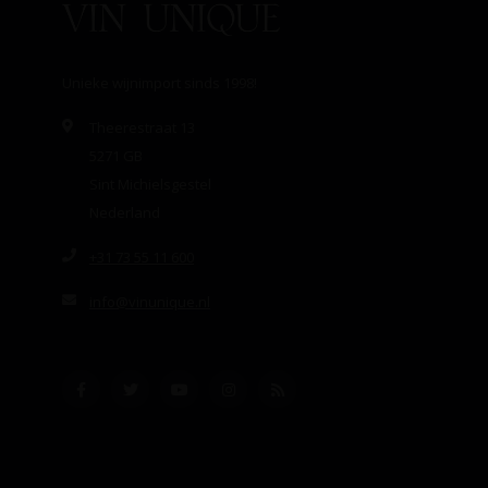
Unieke wijnimport sinds 1998!
Theerestraat 13
5271 GB
Sint Michielsgestel
Nederland
+31 73 55 11 600
info@vinunique.nl