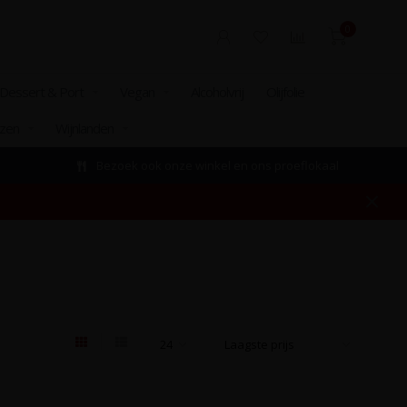
0
Dessert & Port
Vegan
Alcoholvrij
Olijfolie
izen
Wijnlanden
Bezoek ook onze winkel en ons proeflokaal