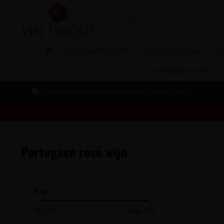
WIJN AANBIEDINGEN
BLEND Wijnfestival
The
Relatiegeschenken
Gratis verzending vanaf €99 incl. Track & Trace
Home
/
Rosé
/
Landen
/
Portugal
Portugese rosé wijn
Prijs
Min: €
0
Max: €
20