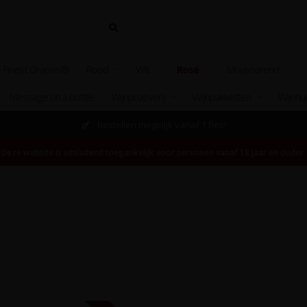
 Finest Grapes®
Rood
Wit
Rosé
Mousserend
Message on a bottle
Wijnproeverij
Wijnpakketten
Wijnhu
Bestellen mogelijk vanaf 1 fles!
Deze website is uitsluitend toegankelijk voor personen vanaf 18 jaar en ouder.