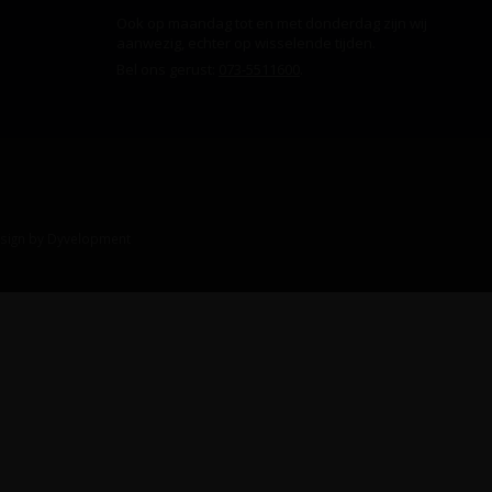
Ook op maandag tot en met donderdag zijn wij
aanwezig, echter op wisselende tijden.
Bel ons gerust:
073-5511600
.
sign
by
Dyvelopment