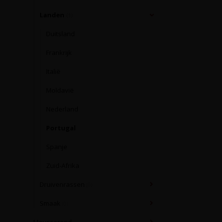
Landen
(1)
Duitsland
Frankrijk
Italië
Moldavië
Nederland
Portugal
Spanje
Zuid-Afrika
Druivenrassen
(0)
Smaak
(0)