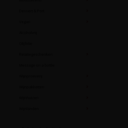
Mousserend
Dessert & Port
Vegan
Alcoholvrij
Olijfolie
Relatiegeschenken
Message on a bottle
Wijnproeverij
Wijnpakketten
Wijnhuizen
Wijnlanden