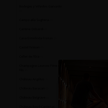
Bodegas y Viñedos Gancedo
(4)
Campo alla Sughera
(1)
Cantine Odoardi
(7)
Casa Ermelinda Freitas
(2)
Castel Firmian
(1)
Celler de l'Era
(4)
Champagne Launois Père et
Fils
(8)
Château Angélus
(1)
Château Baracan
(3)
Château Belgrave
(2)
Château Boyd-Cantenac
(2)