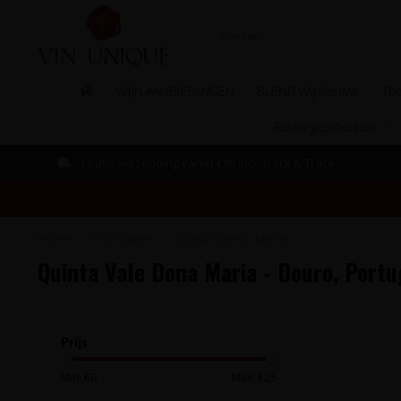
WIJN AANBIEDINGEN
BLEND Wijnfestival
The
Relatiegeschenken
Gratis verzending vanaf €99 incl. Track & Trace
Home
/
Wijnhuizen
/
Quinta Vale D. Maria
Quinta Vale Dona Maria - Douro, Portu
Prijs
Min: €
0
Max: €
25