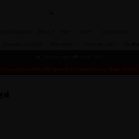
 Finest Grapes®
Rood
Wit
Rosé
Mousserend
Message on a bottle
Wijnproeverij
Wijnpakketten
Wijnhu
Bestellen mogelijk vanaf 1 fles!
Deze website is uitsluitend toegankelijk voor personen vanaf 18 jaar en ouder.
gal