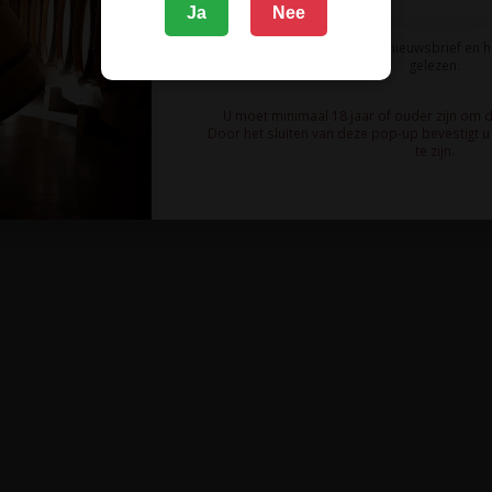
Ja
Nee
Ik meld me aan voor de nieuwsbrief en 
gelezen.
U moet minimaal 18 jaar of ouder zijn om 
Door het sluiten van deze pop-up bevestigt u 
te zijn.