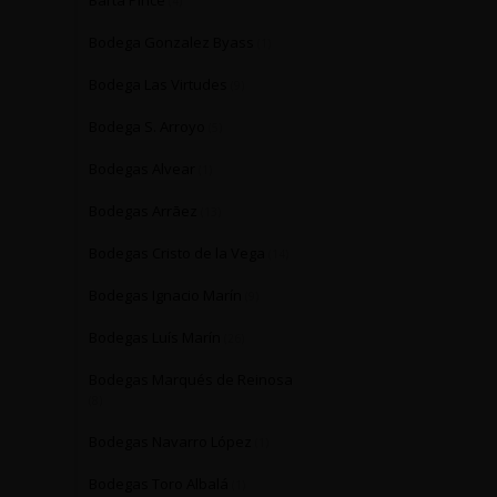
Barta Pince
(4)
Bodega Gonzalez Byass
(1)
Bodega Las Virtudes
(9)
Bodega S. Arroyo
(5)
Bodegas Alvear
(1)
Bodegas Arrāez
(13)
Bodegas Cristo de la Vega
(14)
Bodegas Ignacio Marín
(9)
Bodegas Luís Marín
(26)
Bodegas Marqués de Reinosa
(8)
Bodegas Navarro López
(1)
Bodegas Toro Albalá
(1)