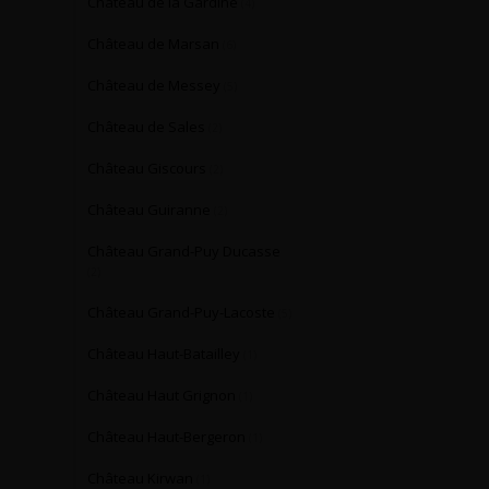
Château de la Gardine
(4)
Château de Marsan
(6)
Château de Messey
(5)
Château de Sales
(2)
Château Giscours
(2)
Château Guiranne
(2)
Château Grand-Puy Ducasse
(2)
Château Grand-Puy-Lacoste
(5)
Château Haut-Batailley
(1)
Château Haut Grignon
(1)
Château Haut-Bergeron
(1)
Château Kirwan
(1)