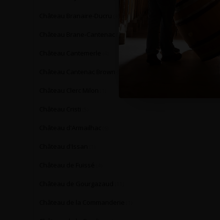
Château Branaire-Ducru
(4)
Château Brane-Cantenac
(1)
Château Cantemerle
(4)
Château Cantenac Brown
(5)
Château Clerc Milon
(1)
Château Cristi
(5)
Château d'Armailhac
(6)
Château d'Issan
(1)
Château de Fuissé
(4)
Château de Gourgazaud
(11)
Château de la Commanderie
(1)