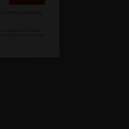
heb de
Privacyverklaring
deze website te betreden.
ten minste 18 jaar of ouder