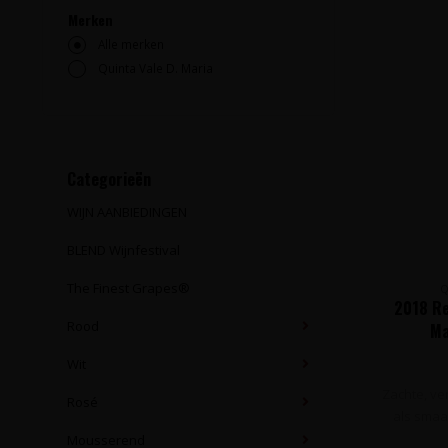
Merken
Alle merken
Quinta Vale D. Maria
Categorieën
WIJN AANBIEDINGEN
BLEND Wijnfestival
The Finest Grapes®
Q
2018 Re
Rood
Ma
Wit
Zachte, ve
Rosé
als smaak
Mousserend