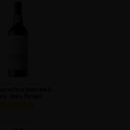
UINTA VALE D. MARIA
serva Porto Quinta Vale D.
ria - Douro, Portugal
rfijnde Port met zowel een neus
beleving boordevol rijp fruit..
21,95