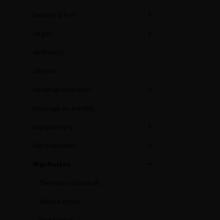
Dessert & Port
Vegan
Alcoholvrij
Olijfolie
Relatiegeschenken
Message on a bottle
Wijnproeverij
Wijnpakketten
Wijnhuizen
The Finest Grapes®
(35)
Alkimia Wines
(3)