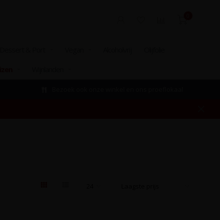
0
Dessert & Port
Vegan
Alcoholvrij
Olijfolie
izen
Wijnlanden
Bezoek ook onze winkel en ons proeflokaal