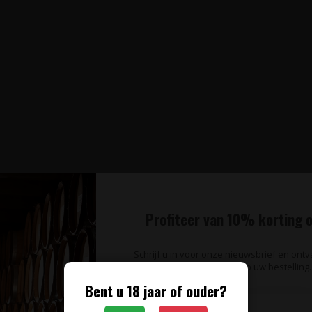
Profiteer van 10% korting o
Schrijf u in voor onze nieuwsbrief en ont
op uw bestelling.
Bent u 18 jaar of ouder?