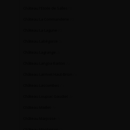
Château l'Etoile de Salles
(1)
Château La Commanderie
(1)
Château La Lagune
(1)
Château Labégorce
(2)
Château Lagrange
(3)
Château Langoa Barton
(1)
Château Larrivet Haut-Brion
(1)
Château Lascombes
(1)
Château Loupiac Gaudiet
(3)
Château Maillet
(1)
Château Marjosse
(1)
Château Monbrison
(1)