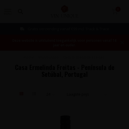
0
MENU
Gratis verzending vanaf €99 incl. Track & Trace
Deze website is uitsluitend toegankelijk voor personen vanaf 18
jaar en ouder.
Home
/
Wijnhuizen
/
Casa Ermelinda Freitas
Casa Ermelinda Freitas - Península de
Setúbal, Portugal