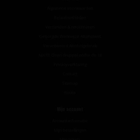
Algemene voorwaarden
Betaalmethoden
Verzenden & retourneren
Geborgde Werkwijze Alcoholwet
Verantwoord Alcoholgebruik
NIX18: Geen druppel onder de 18
Privacyverklaring
Contact
Sitemap
Route
Mijn account
Account informatie
Mijn bestellingen
Mijn tickets