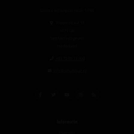
Unieke wijnimport sinds 1998!
Theerestraat 13
5271 GB
Sint Michielsgestel
Nederland
+31 73 55 11 600
info@vinunique.nl
Informatie
Over ons