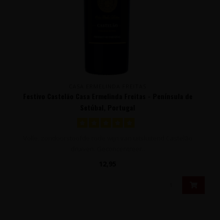
CASA ERMELINDA FREITAS
Festivo Castelão Casa Ermelinda Freitas - Península de
Setúbal, Portugal
Volle, zondoorstoofde rode wijn van uitsluitend Castelão
druiven. Geconcentreer..
12,95