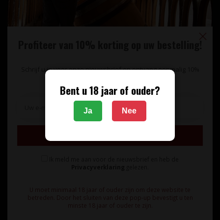
Profiteer van 10% korting op uw bestelling!
Schrijf u in voor onze nieuwsbrief en ontvang eenmalig 10%
korting op uw bestelling.
Bent u 18 jaar of ouder?
Unieke wijnimport sinds 1998!
Ja
Nee
Theerestraat 13
Inschrijven
5271 GB
Sint Michielsgestel
Ik meld me aan voor de nieuwsbrief en heb de
Nederland
Privacyverklaring
gelezen.
+31 73 55 11 600
U moet minimaal 18 jaar of ouder zijn om deze website te
betreden. Door het sluiten van deze pop-up bevestigt u ten
minste 18 jaar of ouder te zijn.
info@vinunique.nl