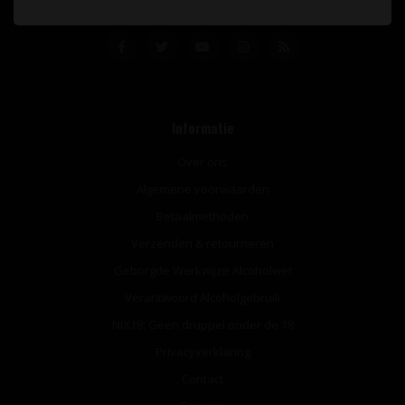
Informatie
Over ons
Algemene voorwaarden
Betaalmethoden
Verzenden & retourneren
Geborgde Werkwijze Alcoholwet
Verantwoord Alcoholgebruik
NIX18: Geen druppel onder de 18
Privacyverklaring
Contact