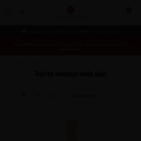
0
MENU
Gratis verzending vanaf €99 incl. Track & Trace
Deze website is uitsluitend toegankelijk voor personen vanaf 18
jaar en ouder.
Home
/
Wijnlanden
/
Duitsland
/
Mousserende wijnen
Duitse mousserende wijn