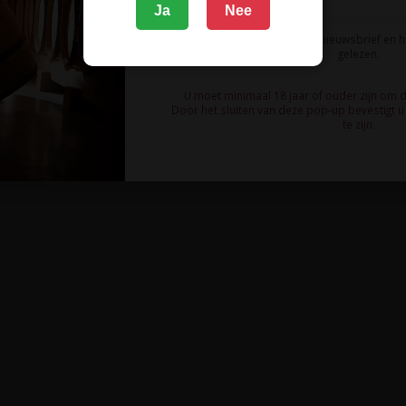
Ja
Nee
Ik meld me aan voor de nieuwsbrief en 
gelezen.
U moet minimaal 18 jaar of ouder zijn om 
Door het sluiten van deze pop-up bevestigt u 
te zijn.