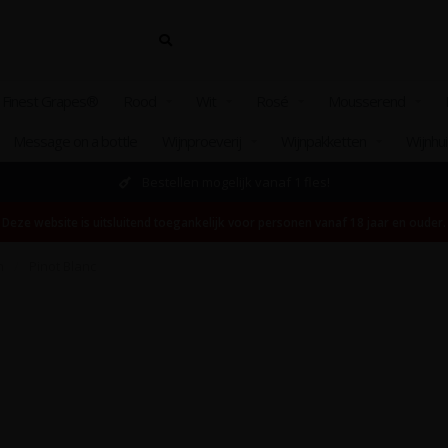
 Finest Grapes®
Rood
Wit
Rosé
Mousserend
Message on a bottle
Wijnproeverij
Wijnpakketten
Wijnhu
Bestellen mogelijk vanaf 1 fles!
Deze website is uitsluitend toegankelijk voor personen vanaf 18 jaar en ouder.
n
/
Pinot Blanc