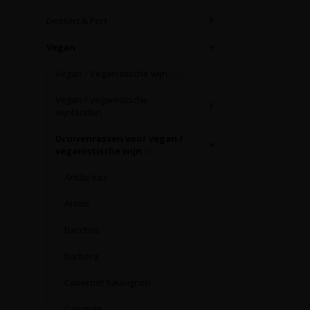
Dessert & Port
Vegan
Vegan / Veganistische wijn
(59)
Vegan / veganistische
wijnlanden
(1)
Druivenrassen voor vegan /
veganistische wijn
(1)
Antão Vaz
Arinto
Bacchus
Barbera
Cabernet Sauvignon
Carignan