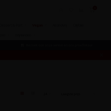
0
Dessert & Port
Vegan
Alcoholvrij
Olijfolie
izen
Wijnlanden
Bezoek ook onze winkel en ons proeflokaal