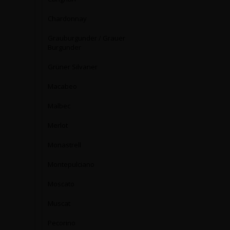
Chardonnay
Grauburgunder / Grauer
Burgunder
Grüner Silvaner
Macabeo
Malbec
Merlot
Monastrell
Montepulciano
Moscato
Muscat
Pecorino