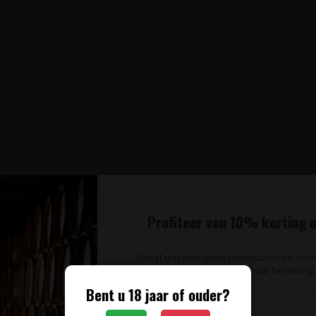
Profiteer van 10% korting o
Schrijf u in voor onze nieuwsbrief en ont
op uw bestelling.
Bent u 18 jaar of ouder?