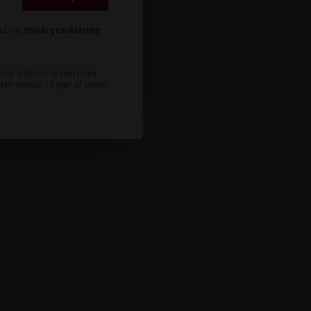
heb de
Privacyverklaring
deze website te betreden.
ten minste 18 jaar of ouder