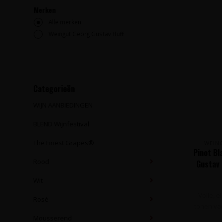
Merken
Alle merken
Weingut Georg Gustav Huff
Categorieën
WIJN AANBIEDINGEN
BLEND Wijnfestival
The Finest Grapes®
WEIN
Pinot B
Rood
Gustav 
Wit
Volle, e
Rosé
tonen van 
Mousserend