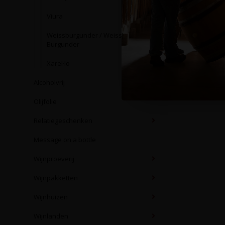
Viura
Weissburgunder / Weisser
Burgunder
Xarel·lo
Alcoholvrij
Olijfolie
Relatiegeschenken
Message on a bottle
Wijnproeverij
Wijnpakketten
Wijnhuizen
Wijnlanden