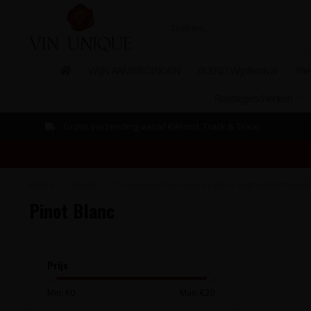
WIJN AANBIEDINGEN
BLEND Wijnfestival
The
Relatiegeschenken
Gratis verzending vanaf €99 incl. Track & Trace
Home
/
Vegan
/
Druivenrassen voor vegan / veganistische wij
Pinot Blanc
Prijs
Min: €
0
Max: €
20