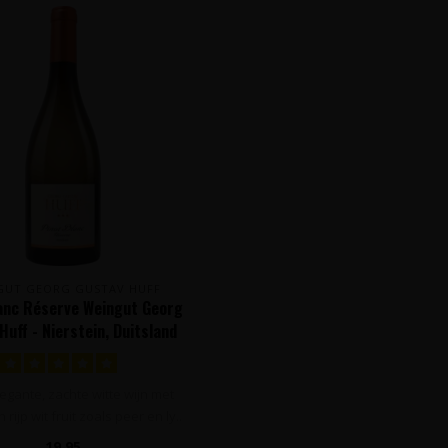
GUT GEORG GUSTAV HUFF
lanc Réserve Weingut Georg
Huff - Nierstein, Duitsland
legante, zachte witte wijn met
rijp wit fruit zoals peer en ly..
19,95