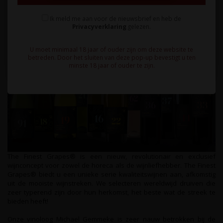
Ik meld me aan voor de nieuwsbrief en heb de
Privacyverklaring
gelezen.
U moet minimaal 18 jaar of ouder zijn om deze website te
betreden. Door het sluiten van deze pop-up bevestigt u ten
minste 18 jaar of ouder te zijn.
The Finest Grapes® is een nieuw, revolutionair en exclusief
wijnconcept voor zowel de horeca als de wijnliefhebber. The Finest
Grapes® biedt u een unieke serie kwaliteitswijnen aan, afkomstig
uit de mooiste wijnstreken. We selecteren wereldwijd druiven die
zeer typerend zijn door hun herkomst, het beste wat de streek te
bieden heeft!
Onze vinoloog Michael Gemmeke is zeer nauw betrokken bij de