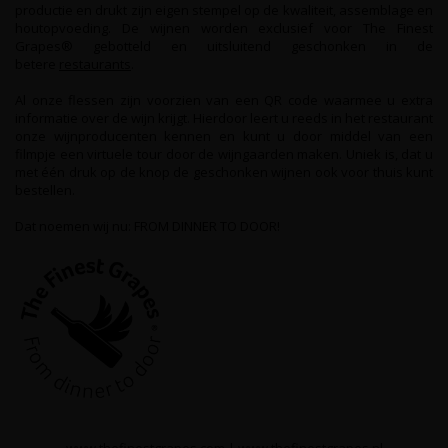
productie en drukt zijn eigen stempel op de kwaliteit, assemblage en
houtopvoeding. De wijnen worden exclusief voor The Finest
Grapes® gebotteld en uitsluitend geschonken in de
betere
restaurants
.
Al onze flessen zijn voorzien van een QR code waarmee u extra
informatie over de wijn krijgt. Hierdoor leert u reeds in het restaurant
onze wijnproducenten kennen en kunt u door middel van een
filmpje een virtuele tour door de wijngaarden maken. Uniek is, dat u
met één druk op de knop de geschonken wijnen ook voor thuis kunt
bestellen.
Dat noemen wij nu: FROM DINNER TO DOOR!
www.thefinestgrapes.com
|
www.thefinestgrapes.nl