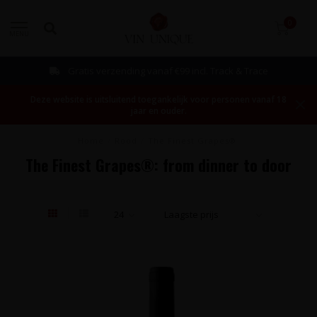
0
MENU
Gratis verzending vanaf €99 incl. Track & Trace
Deze website is uitsluitend toegankelijk voor personen vanaf 18
jaar en ouder.
Home
/
Rood
/
The Finest Grapes®
The Finest Grapes®: from dinner to door