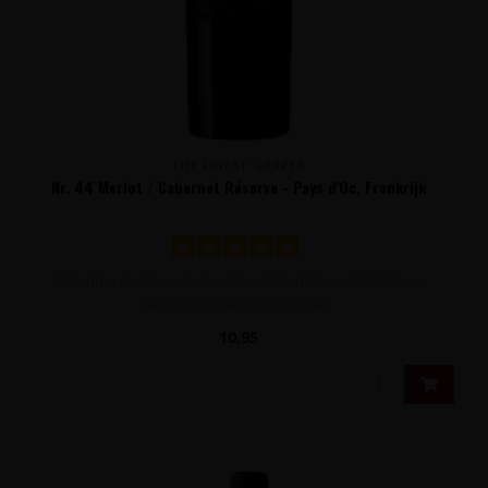
THE FINEST GRAPES
Nr. 44 Merlot / Cabernet Réserve - Pays d'Oc, Frankrijk
Bijzonder zachte, aangename combinatie van Merlot en
Cabernet Sauvignon druiven...
10,95