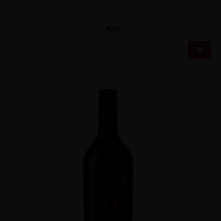
Een wijn met een ferme neus van rood en zwart rijp fruit met
tonen van kaneel. E..
9,50