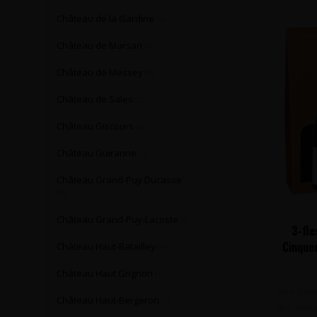
Château de la Gardine
(4)
Château de Marsan
(6)
Château de Messey
(5)
Château de Sales
(2)
Château Giscours
(2)
Château Guiranne
(2)
Château Grand-Puy Ducasse
(2)
Château Grand-Puy-Lacoste
(5)
3-fle
Cinquen
Château Haut-Batailley
(1)
Château Haut Grignon
(1)
Een 3-fl
Château Haut-Bergeron
(1)
fles Seic