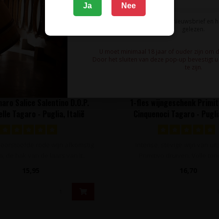
Ja
Nee
Ik meld me aan voor de nieuwsbrief en 
gelezen.
U moet minimaal 18 jaar of ouder zijn om 
Door het sluiten van deze pop-up bevestigt u 
te zijn.
TAGARO
TAGARO
ro Salice Salentino D.O.P.
1-fles wijngeschenk Primiti
lle Tagaro - Puglia, Italië
Cinquenoci Tagaro - Puglia
doorstoofde rode wijn afkomstig
Intense, stevige wijn van uit
ia, de hak van de laars van It..
Primitivo druiven. Volle to
zondoor..
15,95
16,70