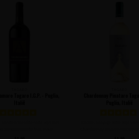
TAGARO
TAGARO
amaro Tagaro I.G.P. - Puglia,
Chardonnay Pinataro Taga
Italië
Puglia, Italië
pe, zondoorstoofde rode wijn met
Zachte, sappige witte wijn van 
s zondoorstoofd fruit, maar ..
Chardonnay druiven met tonen 
11,95
11,95