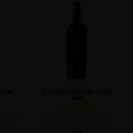
TAGARO
ro IGP -
"A" Primitivo Tagaro I.G.P. - Puglia,
Italië
uitsluitend
Heerlijke, makkelijk te drinken rode wijn
van exot..
gemaakt van uitsluitend Primitivo drui..
11,95