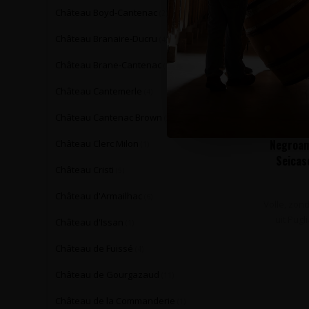
Château Boyd-Cantenac
(2)
Château Branaire-Ducru
(4)
Château Brane-Cantenac
(1)
Château Cantemerle
(4)
Château Cantenac Brown
(5)
Negroama
Château Clerc Milon
(1)
Seicase
Château Cristi
(5)
Château d'Armailhac
(6)
Volle, zon
uit Pugl
Château d'Issan
(1)
Château de Fuissé
(4)
Château de Gourgazaud
(11)
Château de la Commanderie
(1)