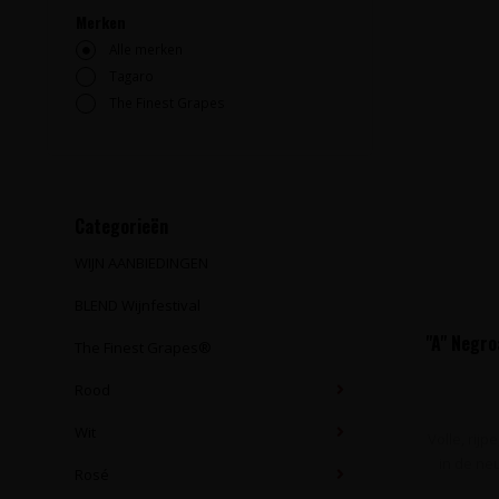
Merken
Alle merken
Tagaro
The Finest Grapes
Categorieën
WIJN AANBIEDINGEN
BLEND Wijnfestival
"A" Negro
The Finest Grapes®
Rood
Wit
Volle, rij
in de neu
Rosé