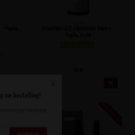
TAGARO
- Puglia,
Primitivo I.G.P. Cinquenoci Tagaro -
Puglia, Italië
akt van
Intense, stevige wijn van uitsluitend
uiven uit
Primitivo druiven. Volle tonen van
zondoor..
15,95
p uw bestelling!
€ 13,80 EXCL. BTW
€ 28,51 EXCL. BTW
vang eenmalig 10% korting
Inschrijven