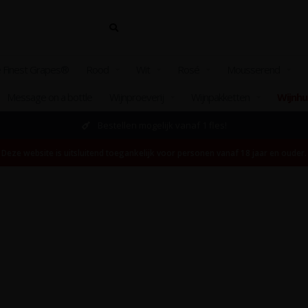
 Finest Grapes®
Rood
Wit
Rosé
Mousserend
Message on a bottle
Wijnproeverij
Wijnpakketten
Wijnhu
Bestellen mogelijk vanaf 1 fles!
Deze website is uitsluitend toegankelijk voor personen vanaf 18 jaar en ouder.