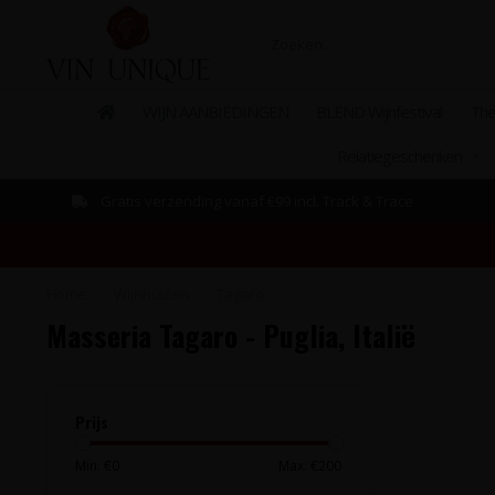
WIJN AANBIEDINGEN
BLEND Wijnfestival
The
Relatiegeschenken
Gratis verzending vanaf €99 incl. Track & Trace
Home
/
Wijnhuizen
/
Tagaro
Masseria Tagaro - Puglia, Italië
Prijs
Min: €
0
Max: €
200