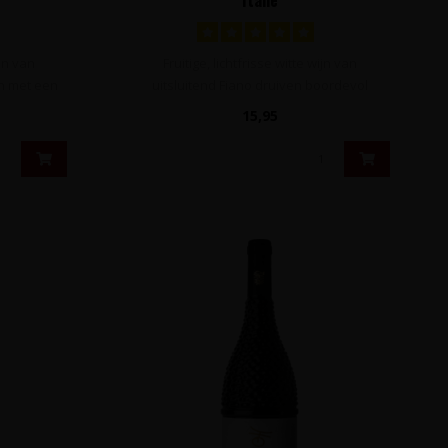
ijn van
Fruitige, lichtfrisse witte wijn van
en met een
uitsluitend Fiano druiven boordevol
exotisc..
15,95