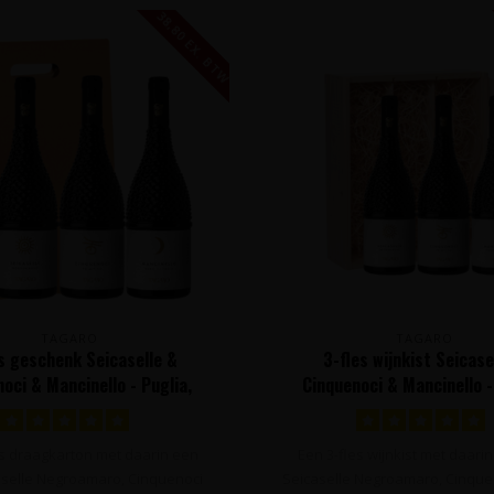
38,80 EX. BTW
TAGARO
TAGARO
s geschenk Seicaselle &
3-fles wijnkist Seicase
oci & Mancinello - Puglia,
Cinquenoci & Mancinello -
Italië
Italië
es draagkarton met daarin een
Een 3-fles wijnkist met daarin
aselle Negroamaro, Cinquenoci
Seicaselle Negroamaro, Cinqueno