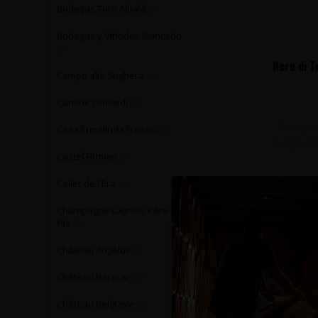
Bodegas Toro Albalá
(1)
Bodegas y Viñedos Gancedo
(4)
Nero di T
Campo alla Sughera
(1)
Cantine Odoardi
(7)
Stevige,
Casa Ermelinda Freitas
(2)
fruitige n
Castel Firmian
(1)
Celler de l'Era
(4)
Champagne Launois Père et
Fils
(8)
Château Angélus
(1)
Château Baracan
(3)
Château Belgrave
(2)