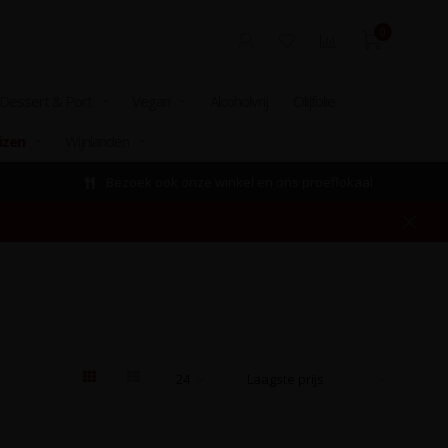
0
Dessert & Port
Vegan
Alcoholvrij
Olijfolie
izen
Wijnlanden
Bezoek ook onze winkel en ons proeflokaal