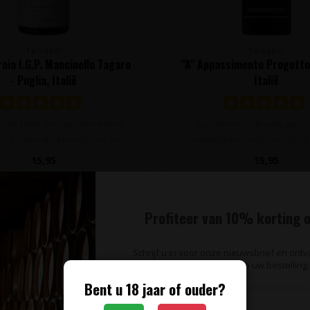
TAGARO
TAGARO
roia I.G.P. Mancinello Tagaro
"A" Appassimento Progetto 
- Puglia, Italië
Italië
 volle rode wijn met een intens
Bijzondere rode wijn gema
eus en smaakbeleving, met een ..
handgeplukte, ingedroogde dr
Puglia in..
15,95
15,95
Profiteer van 10% korting o
Schrijf u in voor onze nieuwsbrief en ont
op uw bestelling.
Bent u 18 jaar of ouder?