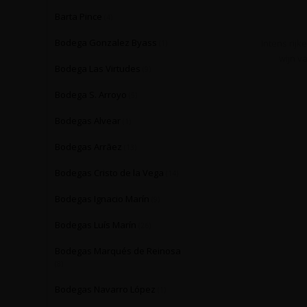
Barta Pince
(4)
Bodega Gonzalez Byass
Intens rijk
(1)
wijn va
Bodega Las Virtudes
(9)
Bodega S. Arroyo
(5)
Bodegas Alvear
(1)
Bodegas Arrāez
(13)
Bodegas Cristo de la Vega
(14)
Bodegas Ignacio Marín
(9)
Bodegas Luís Marín
(26)
Bodegas Marqués de Reinosa
(8)
Bodegas Navarro López
(1)