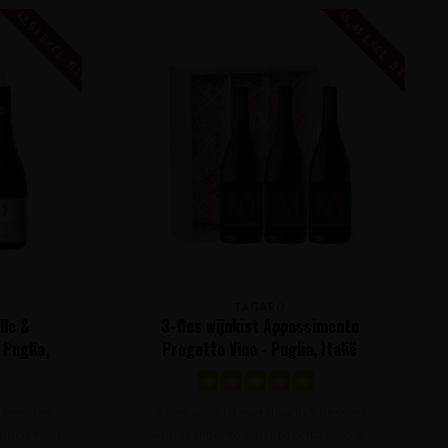
€ 42,93 EXCL. BTW
€ 45,41 EXCL. BTW
TAGARO
lle &
3-fles wijnkist Appassimento
 Puglia,
Progetto Vino - Puglia, Italië
 een fles
3-fles wijnkist met daarin 3 flessen
ci Primit..
Appassimento van Progetto Vino di