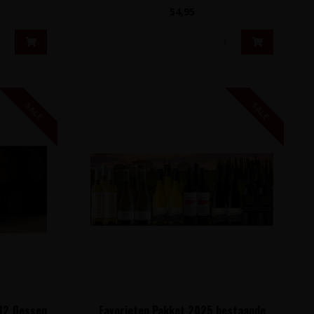
Lorusso M..
54,95
SALE
SALE
12 flessen
Favorieten Pakket 2025 bestaande