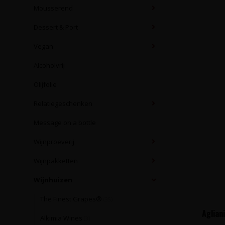
Mousserend
Dessert & Port
Vegan
Alcoholvrij
Olijfolie
Relatiegeschenken
Message on a bottle
Wijnproeverij
Wijnpakketten
Wijnhuizen
The Finest Grapes®
(35)
Agliani
Alkimia Wines
(3)