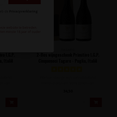
heb de
Privacyverklaring
deze website te betreden.
ten minste 18 jaar of ouder
TAGARO
vo I.G.P.
2-fles wijngeschenk Primitivo I.G.P.
, Italië
Cinquenoci Tagaro - Puglia, Italië
sluitend
Intense, stevige wijn van uitsluitend
nen van
Primitivo druiven. Volle tonen van
zondoor..
34,50