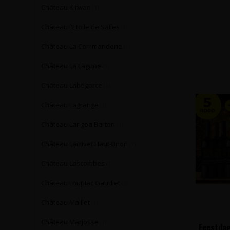
Château Kirwan
(1)
Château l'Etoile de Salles
(1)
Château La Commanderie
(1)
Château La Lagune
(1)
Château Labégorce
(2)
Château Lagrange
(3)
Château Langoa Barton
(1)
Château Larrivet Haut-Brion
(1)
Château Lascombes
(1)
Château Loupiac Gaudiet
(3)
Château Maillet
(1)
Château Marjosse
(1)
Feestdag