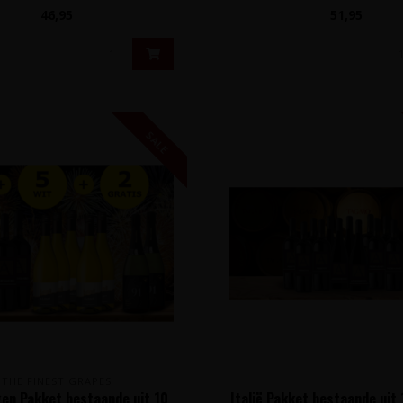
Pri..
46,95
51,95
SALE
THE FINEST GRAPES
en Pakket bestaande uit 10
Italië Pakket bestaande uit 