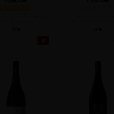
e, geconcentreerde, fruitige rode
Volle, rijpe, zachte witte w
n uitsluitend Aglianico drui..
uitsluitend Vermentino druiv
rijk ..
15,95
15,95