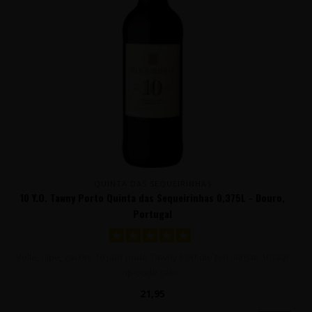
QUINTA DAS SEQUEIRINHAS
10 Y.O. Tawny Porto Quinta das Sequeirinhas 0,375L - Douro,
Portugal
Volle, rijpe, zachte 10 jaar oude Tawny Port die ten minste 10 jaar
op oude gebr..
21,95