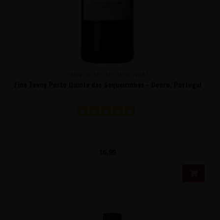
QUINTA DAS SEQUEIRINHAS
Fine Tawny Porto Quinta das Sequeirinhas - Douro, Portugal
Sappige, zachte Fine Tawny Port van Touriga Nacional, Touriga
Franca, Tinta Barr..
16,95