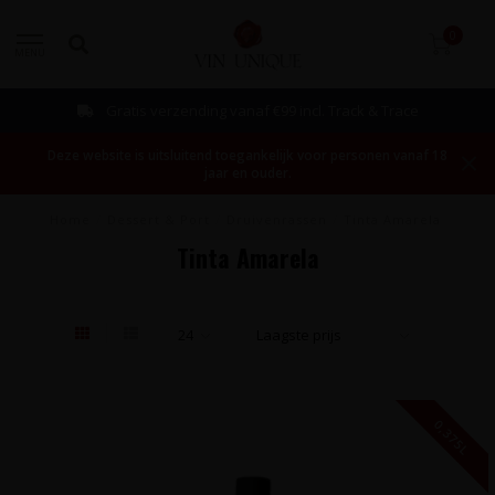
0
MENU
Bestellen mogelijk vanaf 1 fles!
Deze website is uitsluitend toegankelijk voor personen vanaf 18
jaar en ouder.
Home
/
Dessert & Port
/
Druivenrassen
/
Tinta Amarela
Tinta Amarela
0,375L