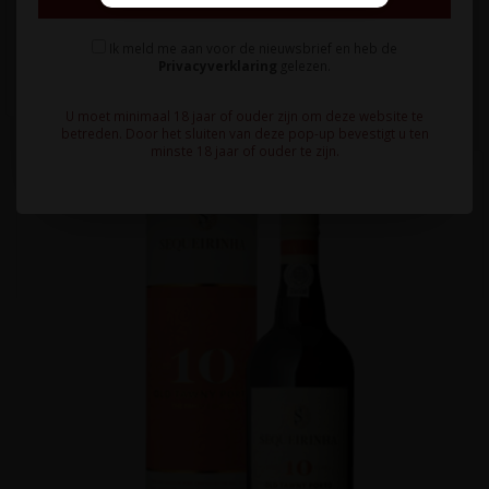
22,95
Ik meld me aan voor de nieuwsbrief en heb de
Privacyverklaring
gelezen.
U moet minimaal 18 jaar of ouder zijn om deze website te
betreden. Door het sluiten van deze pop-up bevestigt u ten
minste 18 jaar of ouder te zijn.