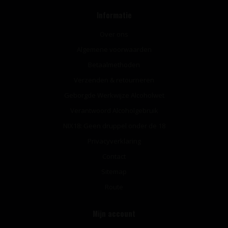
Informatie
Over ons
Algemene voorwaarden
Betaalmethoden
Verzenden & retourneren
Geborgde Werkwijze Alcoholwet
Verantwoord Alcoholgebruik
NIX18: Geen druppel onder de 18
Privacyverklaring
Contact
Sitemap
Route
Mijn account