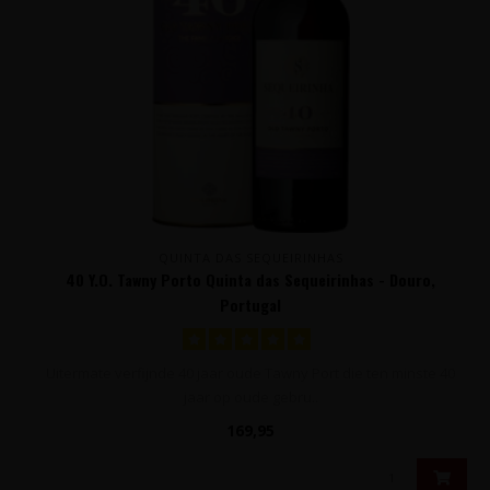
QUINTA DAS SEQUEIRINHAS
40 Y.O. Tawny Porto Quinta das Sequeirinhas - Douro,
Portugal
Uitermate verfijnde 40 jaar oude Tawny Port die ten minste 40
jaar op oude gebru..
169,95