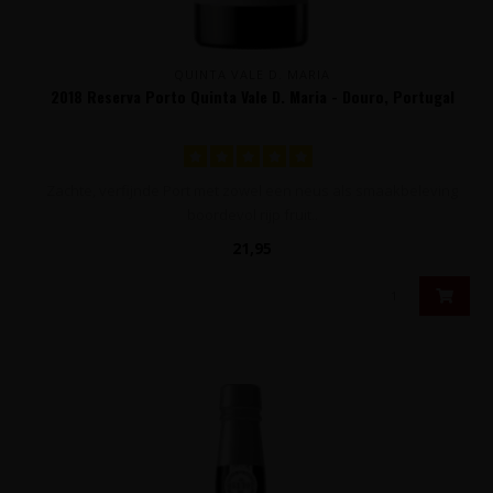
QUINTA VALE D. MARIA
2018 Reserva Porto Quinta Vale D. Maria - Douro, Portugal
Zachte, verfijnde Port met zowel een neus als smaakbeleving
boordevol rijp fruit..
21,95