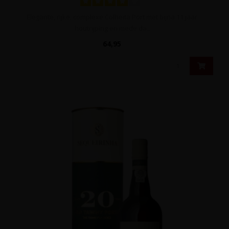
Elegante, rijke, complexe Colheita Port met bijna 11 jaar
houtrijping en mede da..
64,95