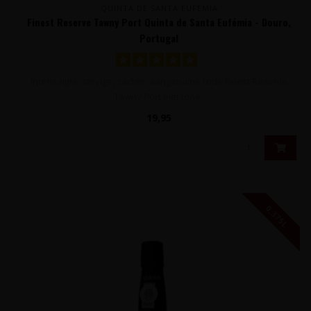
QUINTA DE SANTA EUFÉMIA
Finest Reserve Tawny Port Quinta de Santa Eufémia - Douro,
Portugal
Intens rijpe, stevige, zachte, aangename rode Finest Reserve
Tawny Port met tone..
19,95
0,375L