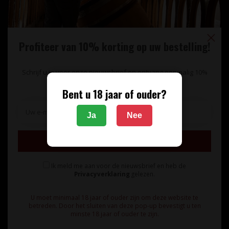
Profiteer van 10% korting op uw bestelling!
Schrijf u in voor onze nieuwsbrief en ontvang eenmalig 10%
korting op uw bestelling.
Bent u 18 jaar of ouder?
Unieke wijnimport sinds 1998!
Ja
Nee
Theerestraat 13
Inschrijven
5271 GB
Sint Michielsgestel
Ik meld me aan voor de nieuwsbrief en heb de
Nederland
Privacyverklaring
gelezen.
+31 73 55 11 600
U moet minimaal 18 jaar of ouder zijn om deze website te
betreden. Door het sluiten van deze pop-up bevestigt u ten
minste 18 jaar of ouder te zijn.
info@vinunique.nl