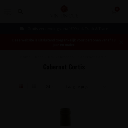
0
MENU
Gratis verzending vanaf €99 incl. Track & Trace
Deze website is uitsluitend toegankelijk voor personen vanaf 18
jaar en ouder.
Home
/
Rosé
/
Druivenrassen
/
Cabernet Cortis
Cabernet Cortis