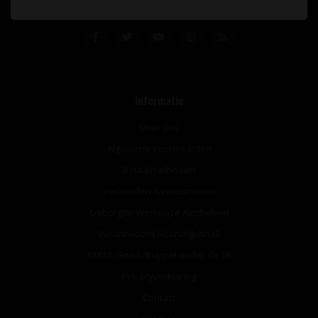
Informatie
Over ons
Algemene voorwaarden
Betaalmethoden
Verzenden & retourneren
Geborgde Werkwijze Alcoholwet
Verantwoord Alcoholgebruik
NIX18: Geen druppel onder de 18
Privacyverklaring
Contact