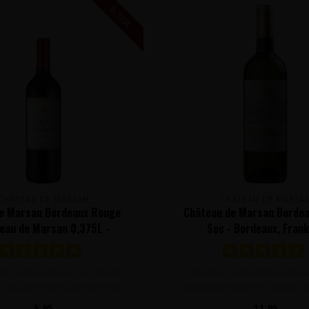
0,375L
CHÂTEAU DE MARSAN
CHÂTEAU DE MARSA
de Marsan Bordeaux Rouge
Château de Marsan Bordea
eau de Marsan 0,375L -
Sec - Bordeaux, Frank
Bordeaux, Frankrijk
hte rode Bordeaux van Merlot,
Fruitige, aangename witte w
 Sauvignon en Cabernet Franc
Sauvignon Blanc en Sémillon d
druiv..
zowe..
5,95
11,95