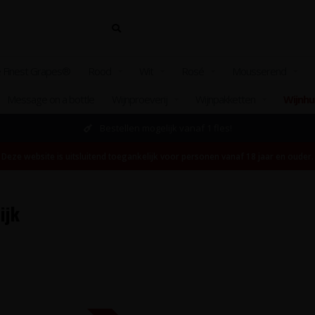
 Finest Grapes®
Rood
Wit
Rosé
Mousserend
Message on a bottle
Wijnproeverij
Wijnpakketten
Wijnhu
Bestellen mogelijk vanaf 1 fles!
Deze website is uitsluitend toegankelijk voor personen vanaf 18 jaar en ouder.
ijk