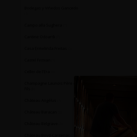
Bodegas y Viñedos Gancedo
(4)
Campo alla Sughera
(1)
Cantine Odoardi
(7)
Casa Ermelinda Freitas
(2)
Castel Firmian
(1)
Celler de l'Era
(4)
Champagne Launois Père et
Fils
(8)
Château Angélus
(1)
Château Baracan
(3)
Château Belgrave
(2)
Château Boyd-Cantenac
(2)