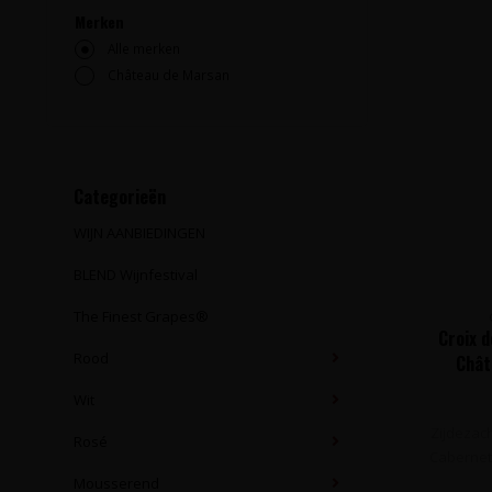
Merken
Alle merken
Château de Marsan
Categorieën
WIJN AANBIEDINGEN
BLEND Wijnfestival
The Finest Grapes®
Croix 
Rood
Chât
Wit
Zijdezac
Rosé
Cabernet
Mousserend