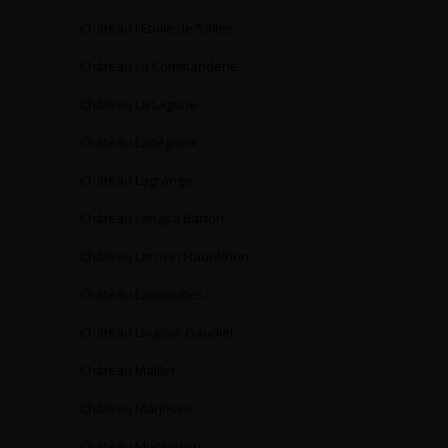
Château l'Etoile de Salles
(1)
Château La Commanderie
(1)
Château La Lagune
(1)
Château Labégorce
(2)
Château Lagrange
(3)
Château Langoa Barton
(1)
Château Larrivet Haut-Brion
(1)
Château Lascombes
(1)
Château Loupiac Gaudiet
(3)
Château Maillet
(1)
Château Marjosse
(1)
Château Monbrison
(1)