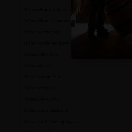
Château Branaire-Ducru
(4)
Château Brane-Cantenac
(1)
Château Cantemerle
(4)
Château Cantenac Brown
(5)
Château Clerc Milon
(1)
Château Cristi
(5)
Château d'Armailhac
(6)
Château d'Issan
(1)
Château de Fuissé
(4)
Château de Gourgazaud
(11)
Château de la Commanderie
(1)