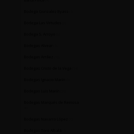
Barta Pince
(4)
Bodega Gonzalez Byass
(1)
Bodega Las Virtudes
(9)
Bodega S. Arroyo
(5)
Bodegas Alvear
(1)
Bodegas Arrāez
(13)
Bodegas Cristo de la Vega
(14)
Bodegas Ignacio Marín
(9)
Bodegas Luís Marín
(26)
Bodegas Marqués de Reinosa
(8)
Bodegas Navarro López
(1)
Bodegas Toro Albalá
(1)