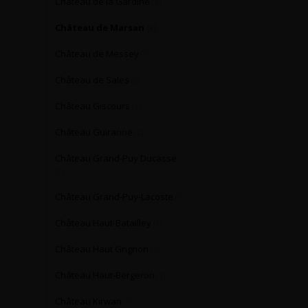
Château de la Gardine
(4)
Château de Marsan
(6)
Château de Messey
(5)
Château de Sales
(2)
Château Giscours
(3)
Château Guiranne
(2)
Château Grand-Puy Ducasse
(2)
Château Grand-Puy-Lacoste
(5)
Château Haut-Batailley
(1)
Château Haut Grignon
(1)
Château Haut-Bergeron
(1)
Château Kirwan
(1)