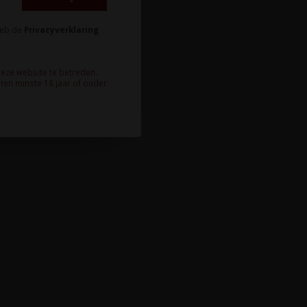
heb de
Privacyverklaring
deze website te betreden.
ten minste 18 jaar of ouder