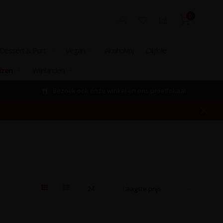
0
Dessert & Port
Vegan
Alcoholvrij
Olijfolie
izen
Wijnlanden
Bezoek ook onze winkel en ons proeflokaal