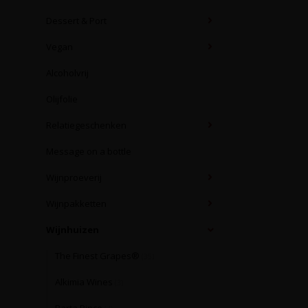
Dessert & Port
Vegan
Alcoholvrij
Olijfolie
Relatiegeschenken
Message on a bottle
Wijnproeverij
Wijnpakketten
Wijnhuizen
The Finest Grapes®
(35)
Alkimia Wines
(3)