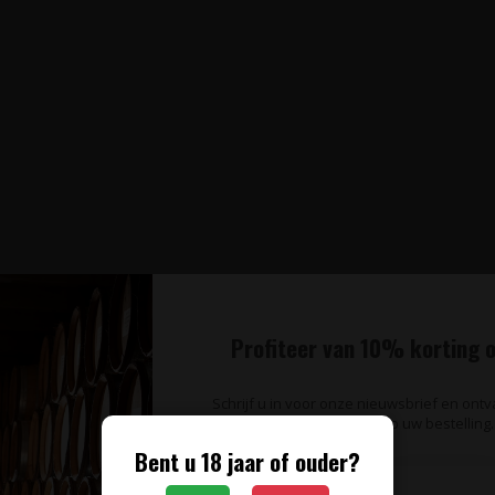
Profiteer van 10% korting o
Schrijf u in voor onze nieuwsbrief en ont
op uw bestelling.
Bent u 18 jaar of ouder?