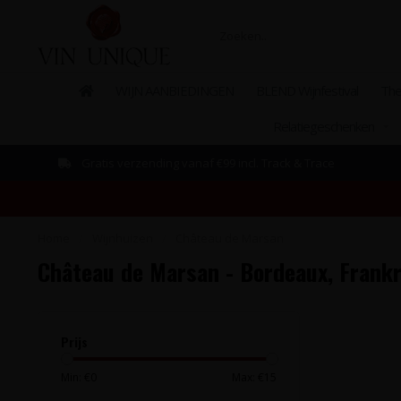
WIJN AANBIEDINGEN
BLEND Wijnfestival
The
Relatiegeschenken
Gratis verzending vanaf €99 incl. Track & Trace
Home
/
Wijnhuizen
/
Château de Marsan
Château de Marsan - Bordeaux, Frankr
Prijs
Min: €
0
Max: €
15