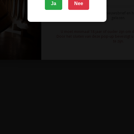
Ja
Nee
Ik meld me aan voor de nieuwsbrief en 
gelezen.
U moet minimaal 18 jaar of ouder zijn om 
Door het sluiten van deze pop-up bevestigt u 
te zijn.