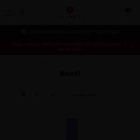
0
MENU
Gratis verzending vanaf €99 incl. Track & Trace
Deze website is uitsluitend toegankelijk voor personen vanaf 18
jaar en ouder.
Home
/
Dessert & Port
/
Druivenrassen
/
Muscat
Muscat