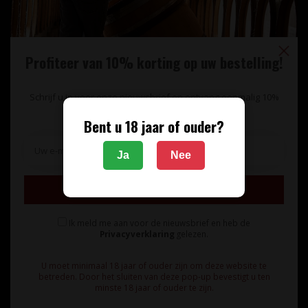
Profiteer van 10% korting op uw bestelling!
Schrijf u in voor onze nieuwsbrief en ontvang eenmalig 10%
korting op uw bestelling.
Bent u 18 jaar of ouder?
Unieke wijnimport sinds 1998!
Ja
Nee
Theerestraat 13
Inschrijven
5271 GB
Sint Michielsgestel
Ik meld me aan voor de nieuwsbrief en heb de
Nederland
Privacyverklaring
gelezen.
+31 73 55 11 600
U moet minimaal 18 jaar of ouder zijn om deze website te
betreden. Door het sluiten van deze pop-up bevestigt u ten
minste 18 jaar of ouder te zijn.
info@vinunique.nl