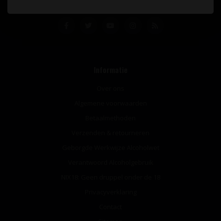
Informatie
Over ons
Algemene voorwaarden
Betaalmethoden
Verzenden & retourneren
Geborgde Werkwijze Alcoholwet
Verantwoord Alcoholgebruik
NIX18: Geen druppel onder de 18
Privacyverklaring
Contact