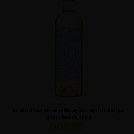
BODEGAS ARRĀEZ
Canallas Blanco Semidulce Merseguera / Moscatel Bodegas
Arrāez - Valencia, Spanje