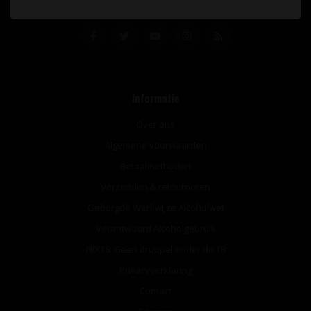
Informatie
Over ons
Algemene voorwaarden
Betaalmethoden
Verzenden & retourneren
Geborgde Werkwijze Alcoholwet
Verantwoord Alcoholgebruik
NIX18: Geen druppel onder de 18
Privacyverklaring
Contact