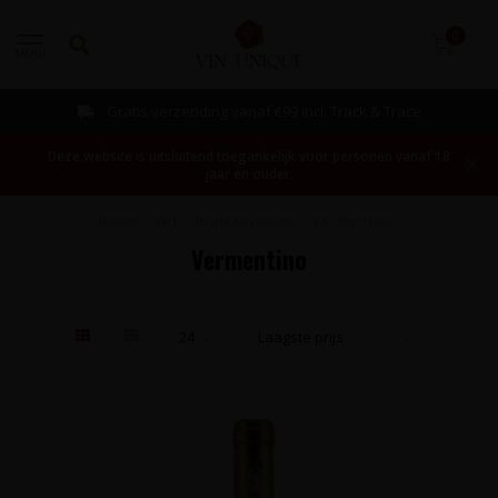
0
MENU
Gratis verzending vanaf €99 incl. Track & Trace
Deze website is uitsluitend toegankelijk voor personen vanaf 18
jaar en ouder.
Home
/
Wit
/
Druivenrassen
/
Vermentino
Vermentino