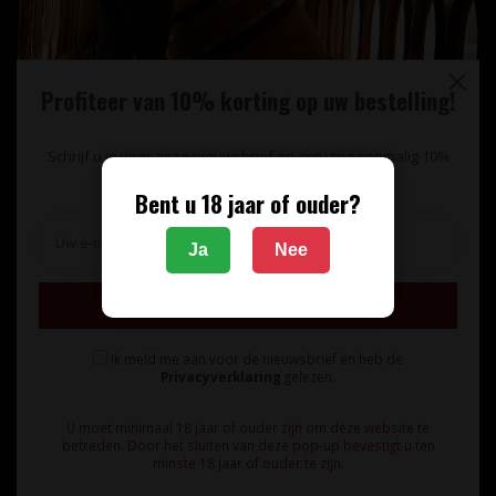
Profiteer van 10% korting op uw bestelling!
Schrijf u in voor onze nieuwsbrief en ontvang eenmalig 10%
korting op uw bestelling.
Bent u 18 jaar of ouder?
Unieke wijnimport sinds 1998!
Ja
Nee
Theerestraat 13
Inschrijven
5271 GB
Sint Michielsgestel
Ik meld me aan voor de nieuwsbrief en heb de
Nederland
Privacyverklaring
gelezen.
+31 73 55 11 600
U moet minimaal 18 jaar of ouder zijn om deze website te
betreden. Door het sluiten van deze pop-up bevestigt u ten
minste 18 jaar of ouder te zijn.
info@vinunique.nl