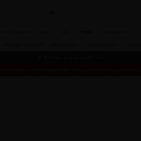
 Finest Grapes®
Rood
Wit
Rosé
Mousserend
Message on a bottle
Wijnproeverij
Wijnpakketten
Wijnhu
Bestellen mogelijk vanaf 1 fles!
Deze website is uitsluitend toegankelijk voor personen vanaf 18 jaar en ouder.