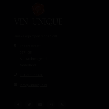
Unieke wijnimport sinds 1998!
Theerestraat 13
5271 GB
Sint Michielsgestel
Nederland
+31 73 55 11 600
info@vinunique.nl