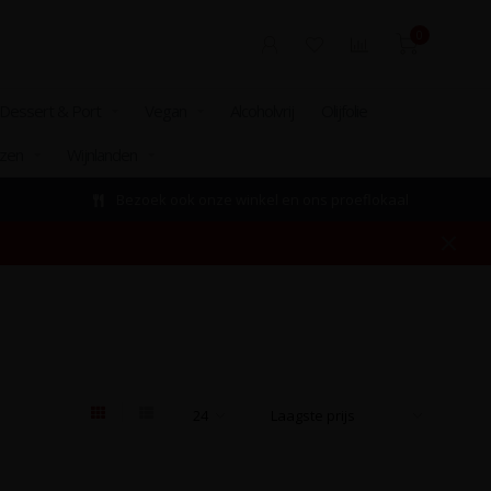
0
Dessert & Port
Vegan
Alcoholvrij
Olijfolie
izen
Wijnlanden
Bezoek ook onze winkel en ons proeflokaal