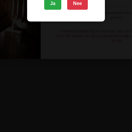
Ja
Nee
Ik meld me aan voor de nieuwsbrief en 
gelezen.
U moet minimaal 18 jaar of ouder zijn om 
Door het sluiten van deze pop-up bevestigt u 
te zijn.