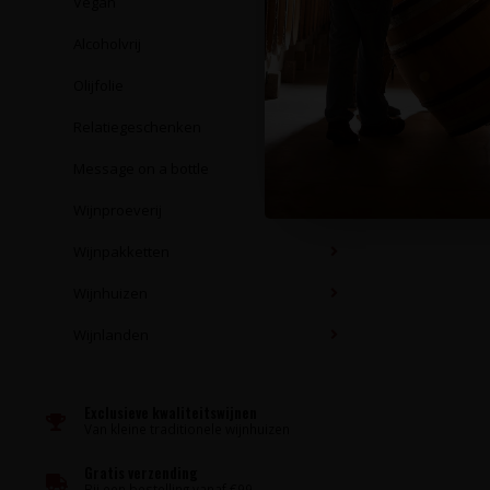
Vegan
Alcoholvrij
Olijfolie
Relatiegeschenken
Message on a bottle
Wijnproeverij
Wijnpakketten
Wijnhuizen
Wijnlanden
Exclusieve kwaliteitswijnen
Van kleine traditionele wijnhuizen
Gratis verzending
Bij een bestelling vanaf €99