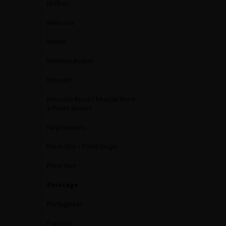
Malbec
Malvasia
Merlot
Montepulciano
Moscato
Moscato Rosa / Muscat Rose
à Petits Grains
Negroamaro
Pinot Gris / Pinot Grigio
Pinot Noir
Pinotage
Portugieser
Primitivo