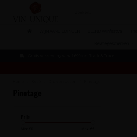
WIJN AANBIEDINGEN
BLEND Wijnfestival
The
Relatiegeschenken
Gratis verzending vanaf €99 incl. Track & Trace
Home
/
Rosé
/
Druivenrassen
/
Pinotage
Pinotage
Prijs
Min: €
0
Max: €
5