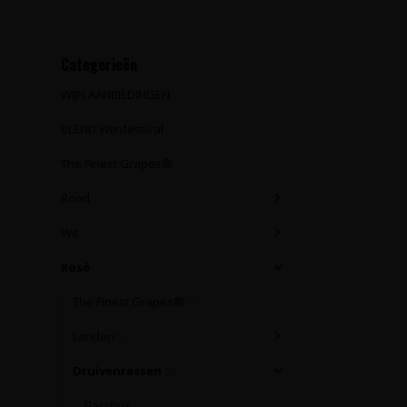
Categorieën
WIJN AANBIEDINGEN
BLEND Wijnfestival
The Finest Grapes®
Rood
Wit
Rosé
The Finest Grapes®
(3)
Landen
(1)
Druivenrassen
(0)
Bacchus