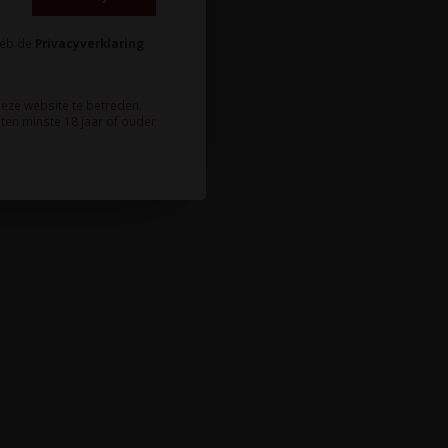
heb de
Privacyverklaring
deze website te betreden.
ten minste 18 jaar of ouder