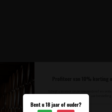
Profiteer van 10% korting o
Schrijf u in voor onze nieuwsbrief en ont
op uw bestelling.
Bent u 18 jaar of ouder?