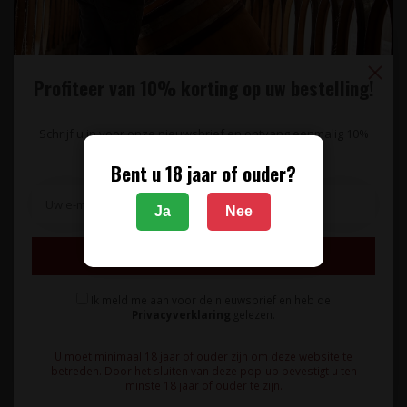
Profiteer van 10% korting op uw bestelling!
Schrijf u in voor onze nieuwsbrief en ontvang eenmalig 10%
korting op uw bestelling.
Bent u 18 jaar of ouder?
Ja
Nee
BODEGA LAS VIRTUDES
Aceite de Oliva Virgen Extra Changlot Real 0,5L Bodega Las
Inschrijven
Virtudes - Alicante, Spanje
Ik meld me aan voor de nieuwsbrief en heb de
Privacyverklaring
gelezen.
Licht pittige Extra Vierge olijfolie met een zuiver en fris aroma
gevolgd door r..
U moet minimaal 18 jaar of ouder zijn om deze website te
betreden. Door het sluiten van deze pop-up bevestigt u ten
15,95
minste 18 jaar of ouder te zijn.