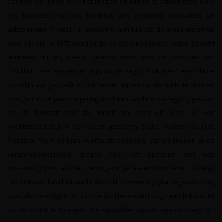
tradities en kennis over het land en de wijnen te combineren. Door
het bundelen van de krachten zijn constante innovaties en
uitbreidingen mogelijk in zowel het wijnhuis als de productieruimte
voor olijfolie. In 1972 werden de eerste eikenhouten vaten gekocht
waarmee nu nog steeds gewerkt wordt voor de productie van
Fondillón, een versterkte wijn uit de regio. Ook werd een kleine
bottellijn aangeschaft om de eerste wijnen op de markt te kunnen
brengen. In de jaren negentig werd een verdere toezegging gedaan
op de kwaliteit van de wijnen en oliën en werd er een
kwaliteitsafdeling in het leven geroepen onder leiding van José
Francisco Torró en Juan Huerta als oenoloog. Samen zouden zij de
verantwoordelijkheid dragen voor het opstellen van een
investeringsplan en dat vervolgens gefaseerd uitvoeren. Bodega
Las Virtudes beschikt mede door dit investeringsplan tegenwoordig
over alle benodigde technische faciliteiten om hoogstaande kwaliteit
op de markt te brengen. De wijnkelder omvat tegenwoordig 300