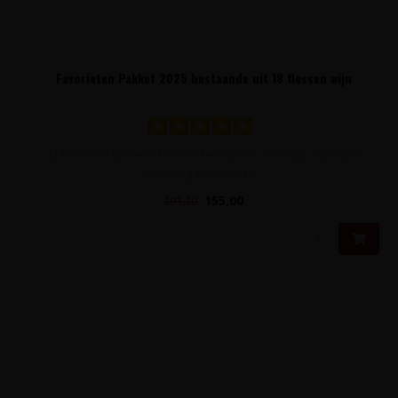
Favorieten Pakket 2025 bestaande uit 18 flessen wijn
Enkele van de meest verkochte wijnen van 2025, nu extra
voordelig geprijsd! Dit ..
155,00
191,10