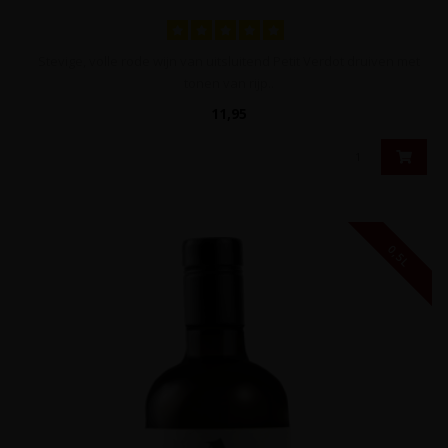
Stevige, volle rode wijn van uitsluitend Petit Verdot druiven met
tonen van rijp..
11,95
0,5L