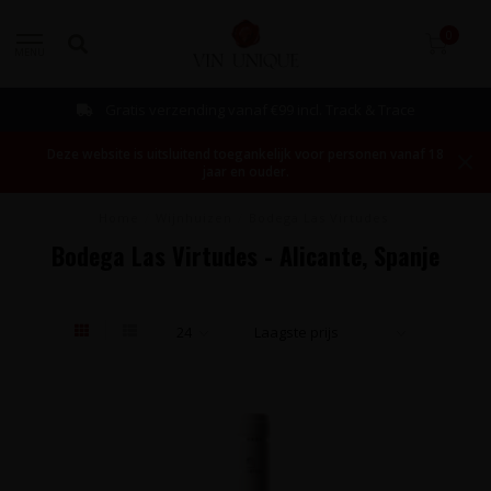
0
MENU
Gratis verzending vanaf €99 incl. Track & Trace
Deze website is uitsluitend toegankelijk voor personen vanaf 18
jaar en ouder.
Home
/
Wijnhuizen
/
Bodega Las Virtudes
Bodega Las Virtudes - Alicante, Spanje