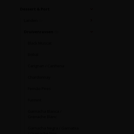
Dessert & Port
Landen
(0)
Druivenrassen
(0)
Black Muscat
Bobal
Carignan / Cariñena
Chardonnay
Fernão Pires
Furmint
Garnacha Blanca /
Grenache Blanc
Garnacha Negra / Garnatxa
/ Grenache Noir