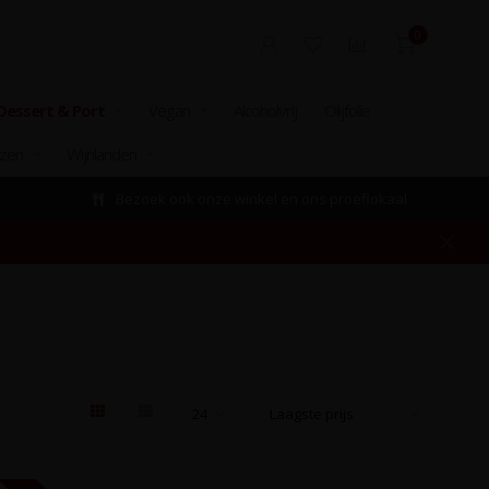
0
Dessert & Port
Vegan
Alcoholvrij
Olijfolie
izen
Wijnlanden
Bezoek ook onze winkel en ons proeflokaal