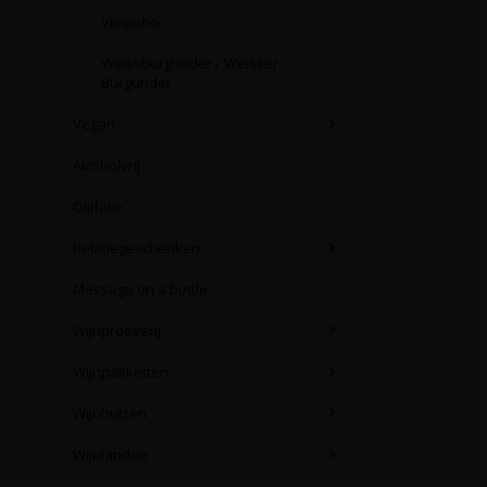
Viosinho
Weissburgunder / Weisser
Burgunder
Vegan
Alcoholvrij
Olijfolie
Relatiegeschenken
Message on a bottle
Wijnproeverij
Wijnpakketten
Wijnhuizen
Wijnlanden