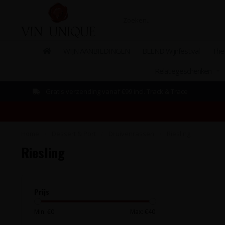
WIJN AANBIEDINGEN
BLEND Wijnfestival
The
Relatiegeschenken
Gratis verzending vanaf €99 incl. Track & Trace
Home
/
Dessert & Port
/
Druivenrassen
/
Riesling
Riesling
Prijs
Min: €
0
Max: €
40