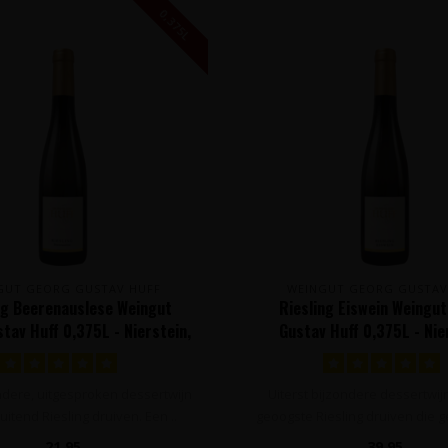
0,375L
GUT GEORG GUSTAV HUFF
WEINGUT GEORG GUSTAV
ng Beerenauslese Weingut
Riesling Eiswein Weingu
tav Huff 0,375L - Nierstein,
Gustav Huff 0,375L - Nie
Duitsland
Duitsland
ndere, uitgesproken dessertwijn
Uiterst bijzondere dessertwij
luitend Riesling druiven. Een ..
geoogste Riesling druiven die g
21,95
39,95