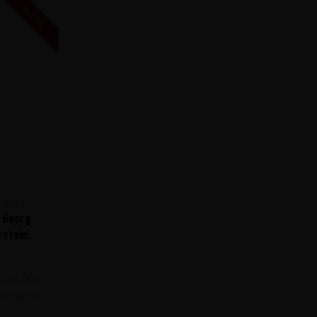
0,375L
 HUFF
t Georg
rstein,
n van laat
eoogst wo..