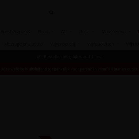
 Finest Grapes®
Rood
Wit
Rosé
Mousserend
Message on a bottle
Wijnproeverij
Wijnpakketten
Wijnhu
Bestellen mogelijk vanaf 1 fles!
Deze website is uitsluitend toegankelijk voor personen vanaf 18 jaar en ouder.