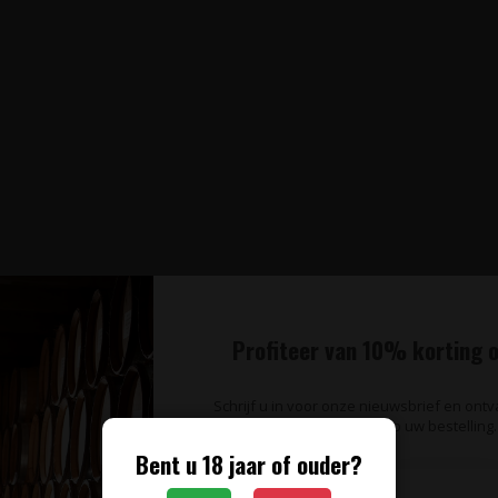
Profiteer van 10% korting o
Schrijf u in voor onze nieuwsbrief en ont
op uw bestelling.
Bent u 18 jaar of ouder?