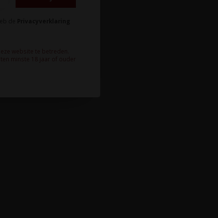
heb de
Privacyverklaring
deze website te betreden.
ten minste 18 jaar of ouder