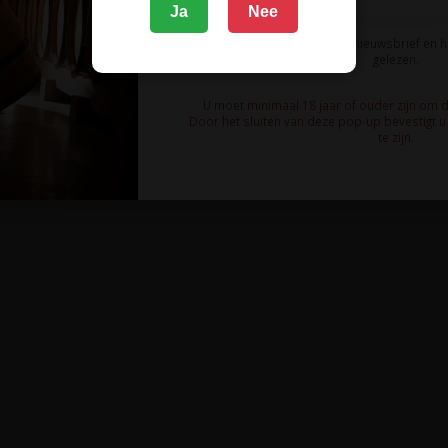
Ja
Nee
Ik meld me aan voor de nieuwsbrief en 
gelezen.
U moet minimaal 18 jaar of ouder zijn om 
Door het sluiten van deze pop-up bevestigt u 
te zijn.