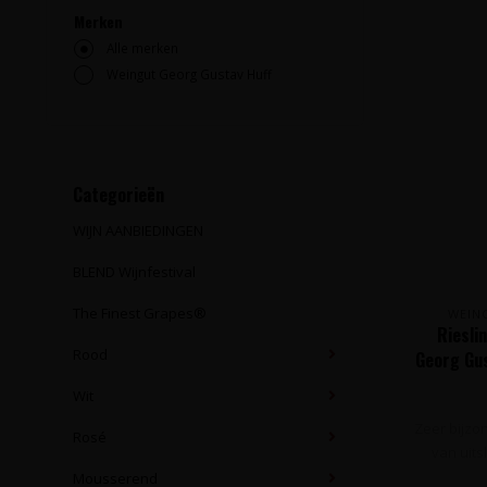
Merken
Alle merken
Weingut Georg Gustav Huff
Categorieën
WIJN AANBIEDINGEN
BLEND Wijnfestival
The Finest Grapes®
WEIN
Riesli
Rood
Georg Gus
Wit
Zeer bijzo
Rosé
van uits
Mousserend