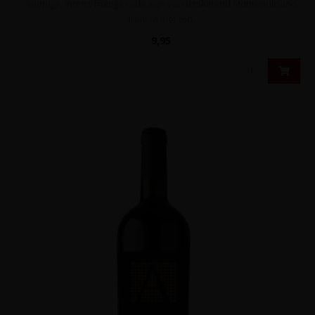
Sappige, intens fruitige rode wijn van uitsluitend Montepulciano
druiven met ton..
9,95