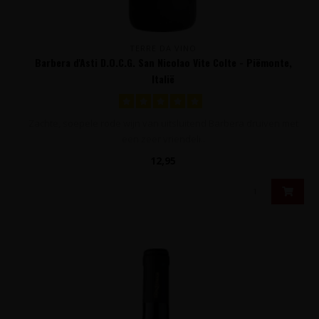
TERRE DA VINO
Barbera d'Asti D.O.C.G. San Nicolao Vite Colte - Piëmonte,
Italië
Zachte, soepele rode wijn van uitsluitend Barbera druiven met
een zeer vriendeli..
12,95