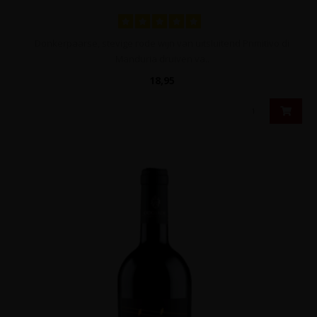
Donkerpaarse, stevige rode wijn van uitsluitend Primitivo di
Manduria druiven va..
18,95