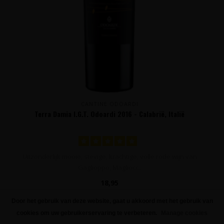
CANTINE ODOARDI
Terra Damia I.G.T. Odoardi 2016 - Calabrië, Italië
Uitzonderlijk mooie, stevige, krachtige, volle rode wijn van
Gaglioppo, Magliocc..
18,95
Door het gebruik van deze website, gaat u akkoord met het gebruik van
FILTERS
cookies om uw gebruikerservaring te verbeteren.
Manage cookies