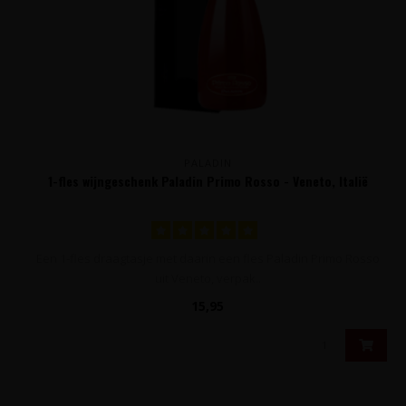
PALADIN
1-fles wijngeschenk Paladin Primo Rosso - Veneto, Italië
Een 1-fles draagtasje met daarin een fles Paladin Primo Rosso
uit Veneto, verpak..
15,95