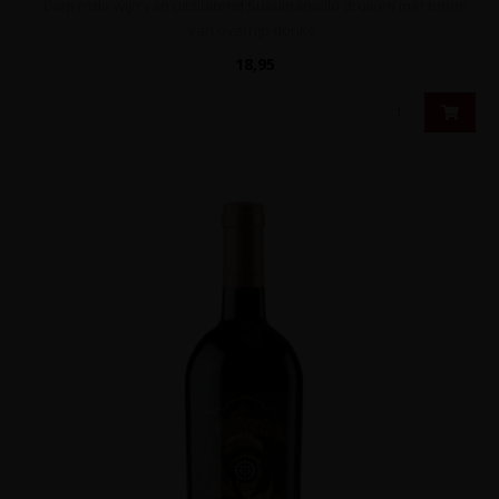
Diep rode wijn van uitsluitend Susumaniello druiven met tonen
van overrijp donke..
18,95