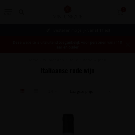
0
MENU
Bestellen mogelijk vanaf 1 fles!
Deze website is uitsluitend toegankelijk voor personen vanaf 18
jaar en ouder.
Home
/
Wijnlanden
/
Italië
/
Rode wijnen
Italiaanse rode wijn