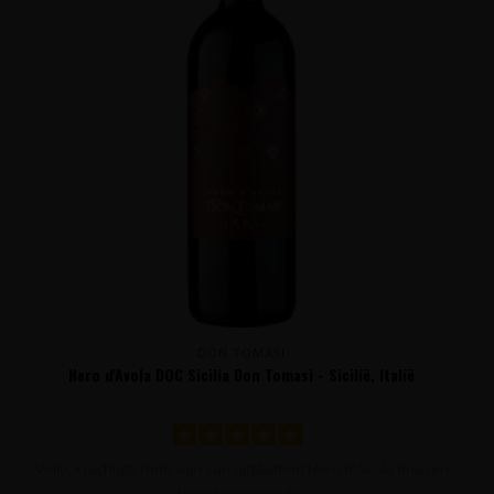
DON TOMASI
Nero d'Avola DOC Sicilia Don Tomasi - Sicilië, Italië
Volle, krachtige rode wijn van uitsluitend Nero d'Avola druiven
boordevol weelde..