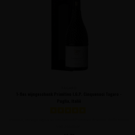
TAGARO
1-fles wijngeschenk Primitivo I.G.P. Cinquenoci Tagaro -
Puglia, Italië
Intense, stevige wijn van uitsluitend Primitivo druiven. Volle tonen
van zondoor..