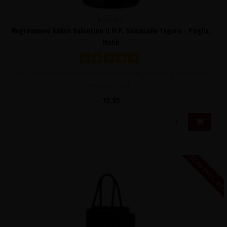
TAGARO
Negroamaro Salice Salentino D.O.P. Seicaselle Tagaro - Puglia,
Italië
Volle, zondoorstoofde rode wijn afkomstig uit Puglia, de hak van
de laars van It..
15,95
€ 13,80 EXCL. B