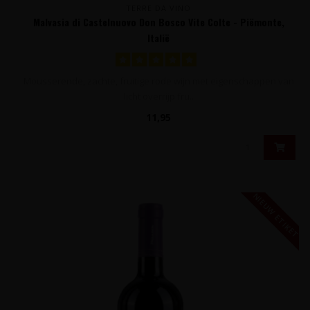
TERRE DA VINO
Malvasia di Castelnuovo Don Bosco Vite Colte - Piëmonte,
Italië
Mousserende, zachte, fruitige rode wijn met eigenschappen van
licht overrijp fru..
11,95
NIEUW ETIKET