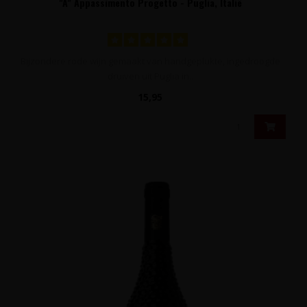
"A" Appassimento Progetto - Puglia, Italië
Bijzondere rode wijn gemaakt van handgeplukte, ingedroogde
druiven uit Puglia in..
15,95