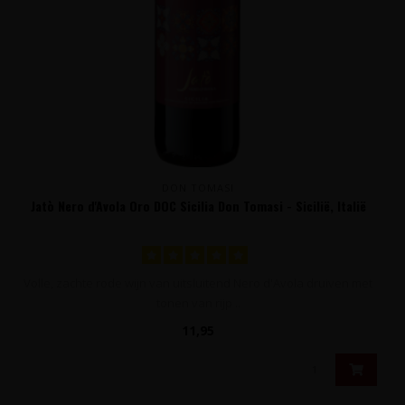
DON TOMASI
Jatò Nero d'Avola Oro DOC Sicilia Don Tomasi - Sicilië, Italië
Volle, zachte rode wijn van uitsluitend Nero d'Avola druiven met
tonen van rijp ..
11,95