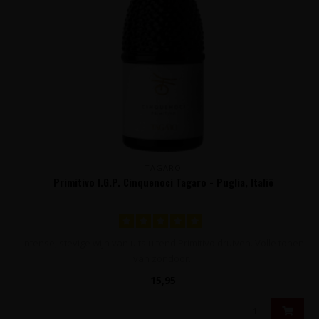
TAGARO
Primitivo I.G.P. Cinquenoci Tagaro - Puglia, Italië
Intense, stevige wijn van uitsluitend Primitivo druiven. Volle tonen
van zondoor..
15,95