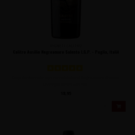
VIGNETI CALITRO
Calitro Ausilio Negroamaro Salento I.G.P. - Puglia, Italië
Diep donkerrode wijn van uitsluitend Negroamaro druiven.
Overrijpe tonen van roo..
18,95