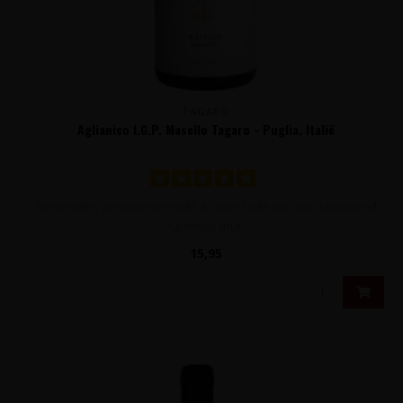
TAGARO
Aglianico I.G.P. Masello Tagaro - Puglia, Italië
Intens rijke, geconcentreerde, fruitige rode wijn van uitsluitend
Aglianico drui..
15,95