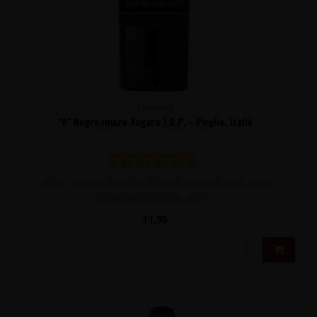
TAGARO
"A" Negroamaro Tagaro I.G.P. - Puglia, Italië
Volle, rijpe, zondoorstoofde rode wijn met in de neus
zondoorstoofd fruit, maar ..
11,95