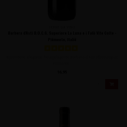
TERRE DA VINO
Barbera d'Asti D.O.C.G. Superiore La Luna e i Falò Vite Colte -
Piëmonte, Italië
Bijzondere, elegante, houtgelagerde Barbera d'Asti afkomstig uit
Piëmonte...
16,95