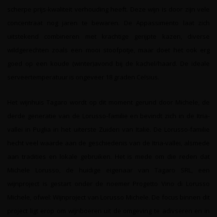
scherpe prijs-kwaliteit verhouding heeft. Deze wijn is door zijn vele
concentraat nog jaren te bewaren. De Appassimento laat zich
uitstekend combineren met krachtige gerijpte kazen, diverse
wildgerechten zoals een mooi stoofpotje, maar doet het ook erg
goed op een koude (winter)avond bij de kachel/haard. De ideale
serveertemperatuur is ongeveer 18 graden Celsius.
Het wijnhuis Tagaro wordt op dit moment gerund door Michele, de
derde generatie van de Lorusso-familie en bevindt zich in de Itria-
vallei in Puglia in het uiterste Zuiden van Italië. De Lorusso-familie
hecht veel waarde aan de geschiedenis van de Itria-vallei, alsmede
aan tradities en lokale gebruiken. Het is mede om die reden dat
Michele Lorusso, de huidige eigenaar van Tagaro SRL, een
wijnproject is gestart onder de noemer Progetto Vino di Lorusso
Michele, ofwel: Wijnproject van Lorusso Michele. De focus binnen dit
project ligt erop om wijnboeren uit de omgeving te adivseren en in