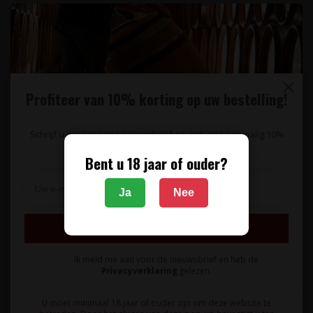
contact te brengen met de voor hen juiste afzetmarkt terwijl de
samenwerking ook zorgt voor een algehele kwaliteitsverbetering in
de wijnen. Dit laatste staat tevens in lijn met het doel dat Michele
Lorusso heeft met Tagaro: om jaar in, jaar uit betere wijnen te
produceren. Daarnaast moet de wijn representatief zijn voor de
Profiteer van 10% korting op uw bestelling!
regio, een perfecte balans hebben en moeten de unieke aroma's en
smaken van de Itria-vallei in de wijnen terug komen. De familie werkt
Schrijf u in voor onze nieuwsbrief en ontvang eenmalig 10%
korting op uw bestelling.
om deze reden dan ook veel met inheemse druiven die typerend
Bent u 18 jaar of ouder?
zijn voor de regio zoals Primitivo, Negroamaro, Nero di Troia,
Susumaniello, Verdeca, Bianco d'Alessano en Minutolo.
Ja
Nee
Specificaties
Inschrijven
Reviews
Ik meld me aan voor de nieuwsbrief en heb de
Privacyverklaring
gelezen.
Gerelateerde producten
U moet minimaal 18 jaar of ouder zijn om deze website te