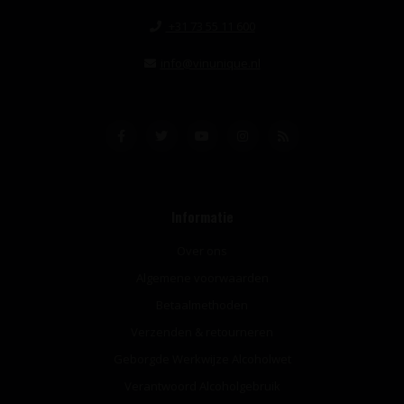
+31 73 55 11 600
info@vinunique.nl
Informatie
Over ons
Algemene voorwaarden
Betaalmethoden
Verzenden & retourneren
Geborgde Werkwijze Alcoholwet
Verantwoord Alcoholgebruik