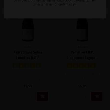
betreden. Door het sluiten van deze pop-up bevestigt u ten
minste 18 jaar of ouder te zijn.
TAGARO
TAGARO
Negroamaro Salice
Primitivo I.G.P.
Salentino D.O.P.
Cinquenoci Tagaro -
Seicaselle Tagaro -
Puglia, Italië
Puglia, Italië
Volle, zondoorstoofde
Intense, stevige wijn van
rode wijn afkomstig uit
uitsluitend Primitivo
Puglia, de hak van de laars
druiven. Volle tonen van
15,95
15,95
van It..
zondoor..