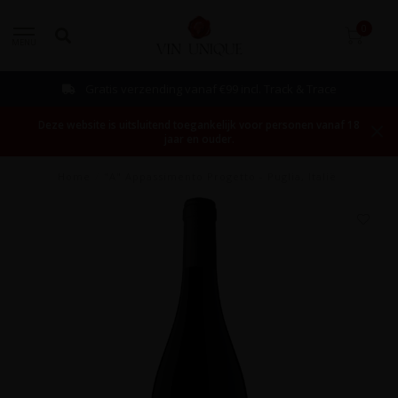
0
MENU
Gratis verzending vanaf €99 incl. Track & Trace
Deze website is uitsluitend toegankelijk voor personen vanaf 18
jaar en ouder.
Home
/
"A" Appassimento Progetto - Puglia, Italië