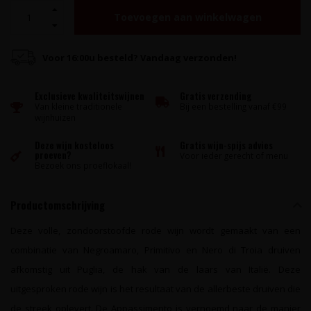
Toevoegen aan winkelwagen
Voor 16:00u besteld? Vandaag verzonden!
Exclusieve kwaliteitswijnen
Gratis verzending
Van kleine traditionele
Bij een bestelling vanaf €99
wijnhuizen
Deze wijn kosteloos
Gratis wijn-spijs advies
proeven?
Voor ieder gerecht of menu
Bezoek ons proeflokaal!
Productomschrijving
Deze volle, zondoorstoofde rode wijn wordt gemaakt van een
combinatie van Negroamaro, Primitivo en Nero di Troia druiven
afkomstig uit Puglia, de hak van de laars van Italië. Deze
uitgesproken rode wijn is het resultaat van de allerbeste druiven die
de streek oplevert. De Appassimento is vernoemd naar de manier