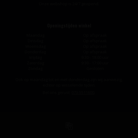
Onze webshop is 24/7 geopend.
Openingstijden winkel
Maandag
Op afspraak
Dinsdag
Op afspraak
Woensdag
Op afspraak
Donderdag
Op afspraak
Vrijdag
9:30 - 18:00 uur
Zaterdag
9:30 - 17:00 uur
Zondag
Gesloten
Ook op maandag tot en met donderdag zijn wij aanwezig,
echter op wisselende tijden.
Bel ons gerust:
073-5511600
.