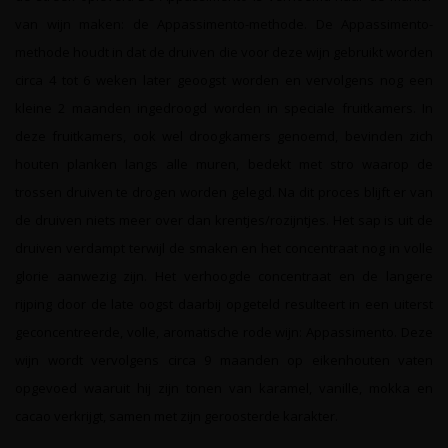
van wijn maken: de Appassimento-methode. De Appassimento-
methode houdt in dat de druiven die voor deze wijn gebruikt worden
circa 4 tot 6 weken later geoogst worden en vervolgens nog een
kleine 2 maanden ingedroogd worden in speciale fruitkamers. In
deze fruitkamers, ook wel droogkamers genoemd, bevinden zich
houten planken langs alle muren, bedekt met stro waarop de
trossen druiven te drogen worden gelegd. Na dit proces blijft er van
de druiven niets meer over dan krentjes/rozijntjes. Het sap is uit de
druiven verdampt terwijl de smaken en het concentraat nog in volle
glorie aanwezig zijn. Het verhoogde concentraat en de langere
rijping door de late oogst daarbij opgeteld resulteert in een uiterst
geconcentreerde, volle, aromatische rode wijn: Appassimento. Deze
wijn wordt vervolgens circa 9 maanden op eikenhouten vaten
opgevoed waaruit hij zijn tonen van karamel, vanille, mokka en
cacao verkrijgt, samen met zijn geroosterde karakter.