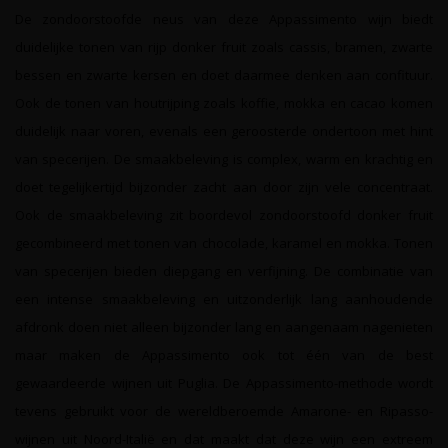
De zondoorstoofde neus van deze Appassimento wijn biedt
duidelijke tonen van rijp donker fruit zoals cassis, bramen, zwarte
bessen en zwarte kersen en doet daarmee denken aan confituur.
Ook de tonen van houtrijping zoals koffie, mokka en cacao komen
duidelijk naar voren, evenals een geroosterde ondertoon met hint
van specerijen. De smaakbeleving is complex, warm en krachtig en
doet tegelijkertijd bijzonder zacht aan door zijn vele concentraat.
Ook de smaakbeleving zit boordevol zondoorstoofd donker fruit
gecombineerd met tonen van chocolade, karamel en mokka. Tonen
van specerijen bieden diepgang en verfijning. De combinatie van
een intense smaakbeleving en uitzonderlijk lang aanhoudende
afdronk doen niet alleen bijzonder lang en aangenaam nagenieten
maar maken de Appassimento ook tot één van de best
gewaardeerde wijnen uit Puglia. De Appassimento-methode wordt
tevens gebruikt voor de wereldberoemde Amarone- en Ripasso-
wijnen uit Noord-Italië en dat maakt dat deze wijn een extreem