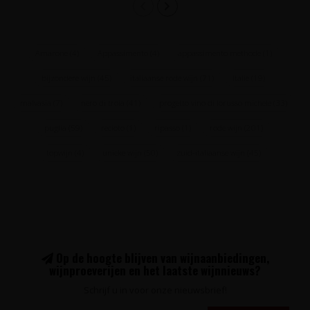
Amarone
(4)
Appassimento
(4)
appassimento methode
(1)
bijzondere wijn
(45)
italiaanse rode wijn
(71)
Italie
(19)
malvasia
(7)
nero di troia
(41)
progetto vino di lorusso michele
(33)
puglia
(59)
recioto
(1)
ripasso
(1)
rode wijn
(201)
topwijn
(4)
unieke wijn
(50)
zuid-italiaanse wijn
(45)
Op de hoogte blijven van wijnaanbiedingen,
wijnproeverijen en het laatste wijnnieuws?
Schrijf u in voor onze nieuwsbrief!