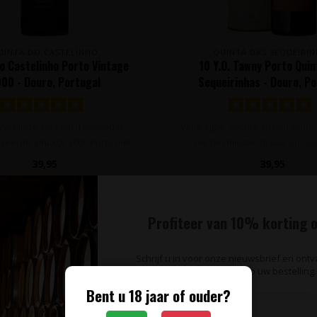
UINTA DO CASTELINHO
QUINTA DAS SEQUEIRIN
o Castelinho Porto Vintage
10 Y.O. Tawny Porto Quin
00 - Douro, Portugal
Sequeirinhas - Douro, P
verfijnde, nog altijd bijzonder
Volle, rijpe, zachte 10 jaar oud
reerde Vintage 2000 Porto met
die ten minste 10 jaar op oud
e..
39,95
39,95
Profiteer van 10% korting o
Schrijf u in voor onze nieuwsbrief en ont
op uw bestelling.
Bent u 18 jaar of ouder?