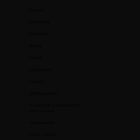
Raboso
Rondinella
Rossinella
Rufete
Samsó
Sangiovese
Sousão
Spätburgunder
St. Laurent / Sankt Laurent /
Saint Laurent
Susumaniello
Syrah / Shiraz