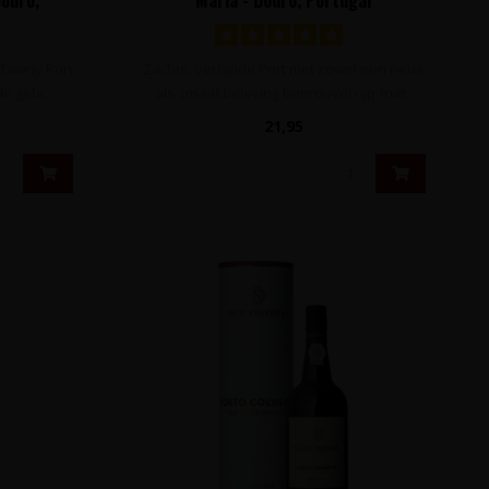
e Tawny Port
Zachte, verfijnde Port met zowel een neus
e gebr..
als smaakbeleving boordevol rijp fruit..
21,95