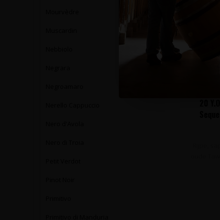
Mourvèdre
Muscardin
Nebbiolo
Negrara
Negroamaro
QU
20 Y.O
Nerello Cappuccio
Sequei
Nero d'Avola
Nero di Troia
Rijpe, sa
oude Tawny
Petit Verdot
Pinot Noir
Primitivo
Primitivo di Manduria