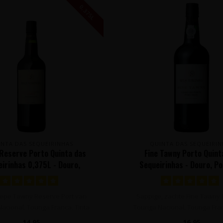
0,375L
INTA DAS SEQUEIRINHAS
QUINTA DAS SEQUEIRIN
Reserve Porto Quinta das
Fine Tawny Porto Quint
irinhas 0,375L - Douro,
Sequeirinhas - Douro, P
Portugal
diepe Tawny Reserve Port van
Sappige, zachte Fine Tawny 
acional, Touriga Franca, Tinta
Touriga Nacional, Touriga Fra
Barr..
Barr..
14,95
16,95