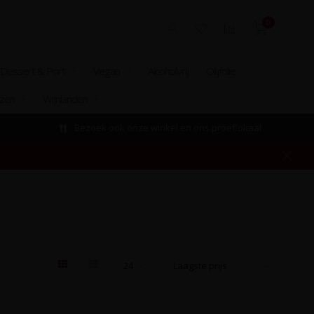
0
Dessert & Port
Vegan
Alcoholvrij
Olijfolie
izen
Wijnlanden
Bezoek ook onze winkel en ons proeflokaal