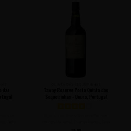
HAS
QUINTA DAS SEQUEIRINHAS
a das
Tawny Reserve Porto Quinta das
ortugal
Sequeirinhas - Douro, Portugal
Port van
Rijpe, diepe Tawny Reserve Port van
nca, Tinta
Touriga Nacional, Touriga Franca, Tinta
Barr..
19,95