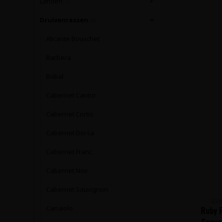
Landen
(6)
Druivenrassen
(0)
Alicante Bouschet
Barbera
Bobal
Cabernet Cantor
Cabernet Cortis
Cabernet Dorsa
Cabernet Franc
Cabernet Noir
Cabernet Sauvignon
QU
Canaiolo
Ruby 
Sequei