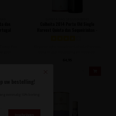
HAS
QUINTA DAS SEQUEIRINHAS
ta das
Colheita 2014 Porto Old Single
ortugal
Harvest Quinta das Sequeirinhas -
Douro, Portugal
e Tawny Port
Elegante, rijke, complexe Colheita Port met
e gebr..
bijna 11 jaar houtrijping en mede da..
64,95
p uw bestelling!
vang eenmalig 10% korting
Inschrijven