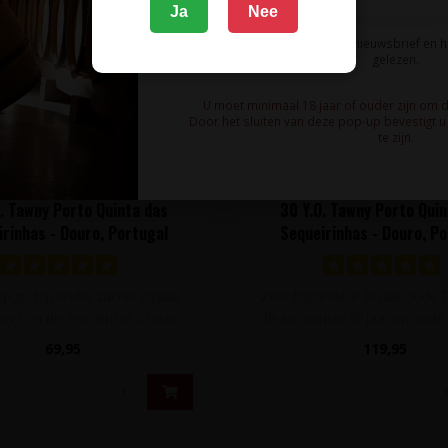
Ja
Nee
Ik meld me aan voor de nieuwsbrief en 
gelezen.
U moet minimaal 18 jaar of ouder zijn om 
Door het sluiten van deze pop-up bevestigt u 
te zijn.
INTA DAS SEQUEIRINHAS
QUINTA DAS SEQUEIRIN
. Tawny Porto Quinta das
30 Y.O. Tawny Porto Qui
rinhas - Douro, Portugal
Sequeirinhas - Douro, P
ppige, bijzonder zachte 20 jaar
Zeer bijzondere 30 jaar oude 
 Port die ten minste 20 jaar ..
die ten minste 30 jaar op oude 
69,95
119,95