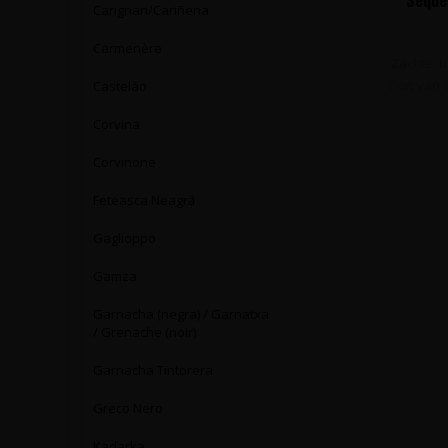
Carignan/Cariñena
Carmenère
Zachte, b
Port van T
Castelão
Corvina
Corvinone
Feteasca Neagră
Gaglioppo
Gamza
Garnacha (negra) / Garnatxa
/ Grenache (noir)
Garnacha Tintorera
Greco Nero
Kadarka