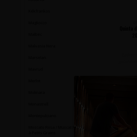
Kékfrankos
Magliocco
Q
Quinta d
Malbec
20
Malvasia Nera
Zachte, 
Marselan
geconcent
Mavrud
Merlot
Molinara
Monastrell
Montepulciano
Moscato Rosa / Muscat Rose
à Petits Grains