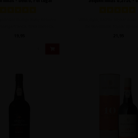
Portugal
ijzonder fruitige Ruby Reserve
Volle, rijpe, zachte 10 jaar oud
ouriga Franca, Tinta Barroca, ..
die ten minste 10 jaar op oud
19,95
21,95