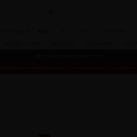
 Finest Grapes®
Rood
Wit
Rosé
Mousserend
Message on a bottle
Wijnproeverij
Wijnpakketten
Wijnhu
Bestellen mogelijk vanaf 1 fles!
Deze website is uitsluitend toegankelijk voor personen vanaf 18 jaar en ouder.