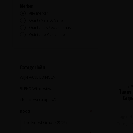
Merken
Alle merken
Quinta Vale D. Maria
Quinta das Sequeirinhas
Quinta do Castelinho
Categorieën
WIJN AANBIEDINGEN
QU
BLEND Wijnfestival
Tawny 
Seque
The Finest Grapes®
Rood
Rijpe, 
The Finest Grapes®
(23)
Touriga N