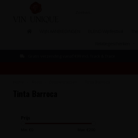
WIJN AANBIEDINGEN
BLEND Wijnfestival
The
Relatiegeschenken
Gratis verzending vanaf €99 incl. Track & Trace
Home
/
Rood
/
Druivenrassen
/
Tinta Barroca
Tinta Barroca
Prijs
Min: €
0
Max: €
200