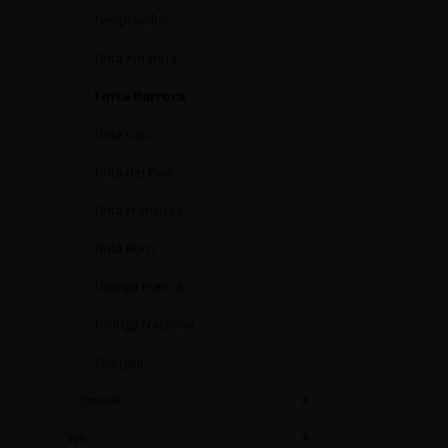
Tempranillo
Tinta Amarela
Tinta Barroca
Tinta Cão
Tinta del País
Tinta Francisca
Tinta Roriz
Touriga Franca
Touriga Nacional
Zweigelt
Smaak
(4)
Wit