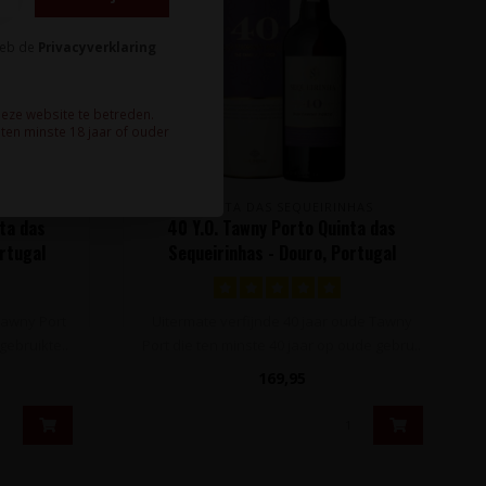
heb de
Privacyverklaring
deze website te betreden.
ten minste 18 jaar of ouder
HAS
QUINTA DAS SEQUEIRINHAS
nta das
40 Y.O. Tawny Porto Quinta das
ortugal
Sequeirinhas - Douro, Portugal
Tawny Port
Uitermate verfijnde 40 jaar oude Tawny
gebruikte..
Port die ten minste 40 jaar op oude gebru..
169,95