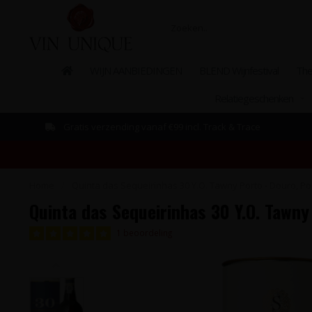
WIJN AANBIEDINGEN
BLEND Wijnfestival
The
Relatiegeschenken
Gratis verzending vanaf €99 incl. Track & Trace
Home
/
Quinta das Sequeirinhas 30 Y.O. Tawny Porto - Douro, Po
Quinta das Sequeirinhas 30 Y.O. Tawny
1 beoordeling