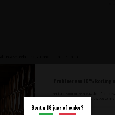
tint
al, Tinta Amarela, Touriga Franca, Tinta Barroca en
weelderige Port wijn
Profiteer van 10% korting o
queirinhas
Schrijf u in voor onze nieuwsbrief en ont
op uw bestelling.
Bent u 18 jaar of ouder?