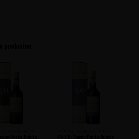
e producten
DAS SEQUEIRINHAS
QUINTA DAS SEQUEIRINHAS
Q
Tawny Porto Quinta
40 Y.O. Tawny Porto Quinta
10