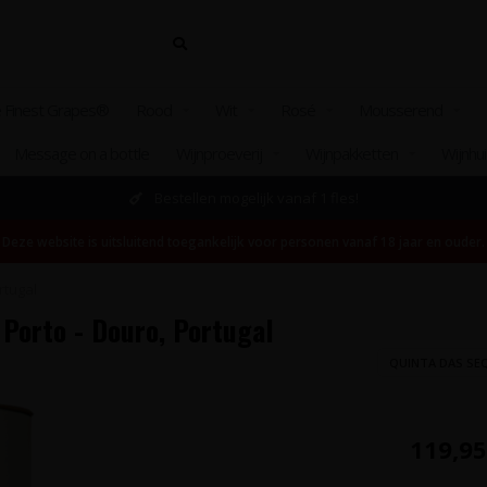
 Finest Grapes®
Rood
Wit
Rosé
Mousserend
Message on a bottle
Wijnproeverij
Wijnpakketten
Wijnhu
Bestellen mogelijk vanaf 1 fles!
Deze website is uitsluitend toegankelijk voor personen vanaf 18 jaar en ouder.
rtugal
 Porto - Douro, Portugal
QUINTA DAS SE
119,95