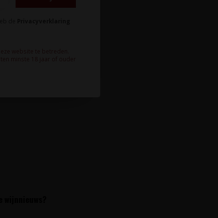
heb de
Privacyverklaring
deze website te betreden.
ten minste 18 jaar of ouder
te wijnnieuws?