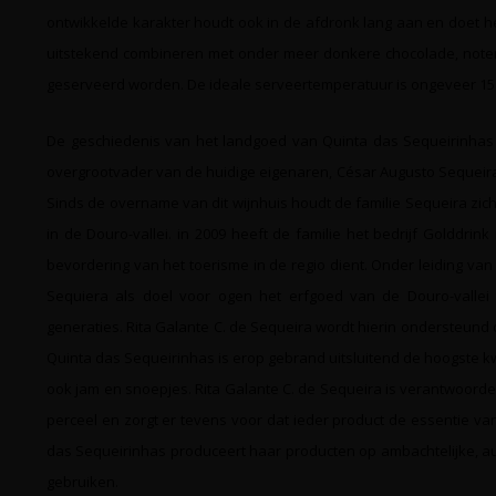
ontwikkelde karakter houdt ook in de afdronk lang aan en doet hee
uitstekend combineren met onder meer donkere chocolade, noten 
geserveerd worden. De ideale serveertemperatuur is ongeveer 15 
De geschiedenis van het landgoed van Quinta das Sequeirinhas 
overgrootvader van de huidige eigenaren, César Augusto Sequeira
Sinds de overname van dit wijnhuis houdt de familie Sequeira zich
in de Douro-vallei. in 2009 heeft de familie het bedrijf Golddri
bevordering van het toerisme in de regio dient. Onder leiding van
Sequiera als doel voor ogen het erfgoed van de Douro-valle
generaties. Rita Galante C. de Sequeira wordt hierin ondersteund 
Quinta das Sequeirinhas is erop gebrand uitsluitend de hoogste kwa
ook jam en snoepjes. Rita Galante C. de Sequeira is verantwoordeli
perceel en zorgt er tevens voor dat ieder product de essentie van
das Sequeirinhas produceert haar producten op ambachtelijke, aut
gebruiken.