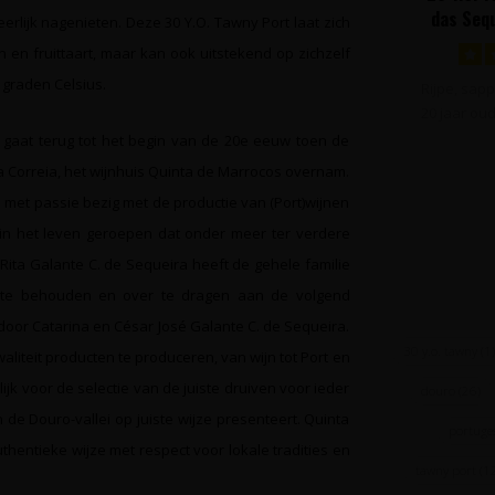
das Sequ
rlijk nagenieten. Deze 30 Y.O. Tawny Port laat zich
en fruittaart, maar kan ook uitstekend op zichzelf
graden Celsius.
Rijpe, sapp
20 jaar ou
min
gaat terug tot het begin van de 20e eeuw toen de
 Correia, het wijnhuis Quinta de Marrocos overnam.
 met passie bezig met de productie van (Port)wijnen
nk in het leven geroepen dat onder meer ter verdere
 Rita Galante C. de Sequeira heeft de gehele familie
i te behouden en over te dragen aan de volgend
door Catarina en César José Galante C. de Sequeira.
30 y.o. tawny
(1)
liteit producten te produceren, van wijn tot Port en
jk voor de selectie van de juiste druiven voor ieder
douro
(26)
 de Douro-vallei op juiste wijze presenteert. Quinta
portuge
hentieke wijze met respect voor lokale tradities en
tawny port
(1