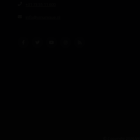
+31 73 55 11 600
info@vinunique.nl
© Copyright 2026 Vin