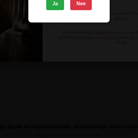
Ja
Nee
Ik meld me aan voor de nieuwsbrief en 
gelezen.
U moet minimaal 18 jaar of ouder zijn om 
Door het sluiten van deze pop-up bevestigt u 
te zijn.
te blijven van wijnaanbiedingen, wijnproeverijen en het laats
Schrijf u in voor onze nieuwsbrief!