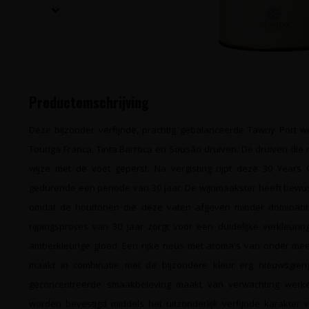
Productomschrijving
Deze bijzonder verfijnde, prachtig gebalanceerde Tawny Port w
Touriga Franca, Tinta Barroca en Sousão druiven. De druiven die 
wijze met de voet geperst. Na vergisting rijpt deze 30 Years
gedurende een periode van 30 jaar. De wijnmaakster heeft bewu
omdat de houttonen die deze vaten afgeven minder dominant z
rijpingsproces van 30 jaar zorgt voor een duidelijke verkleuri
amberkleurige gloed. Een rijke neus met aroma's van onder meer k
maakt in combinatie met de bijzondere kleur erg nieuwsgierig.
geconcentreerde smaakbeleving maakt van verwachting werke
worden bevestigd middels het uitzonderlijk verfijnde karakter