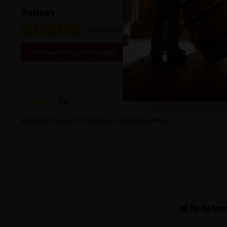
Reviews
1 beoordeling
Je beoordeling toevoegen
Co
Geplaatst op 27 December 2024 at 10:48
Bijzonder mooie Port met heel verfijnd karakter
Op de hoog