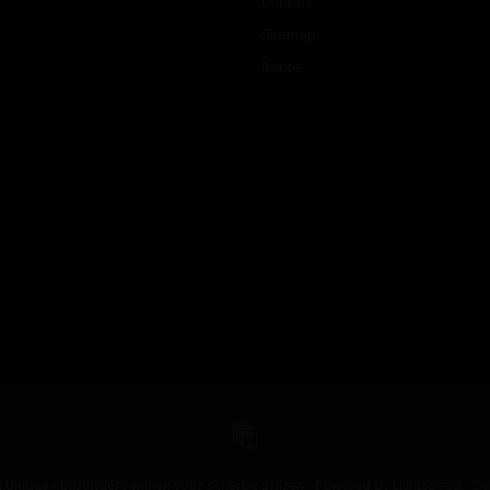
Contact
Sitemap
Route
 Unique - bijzondere wijnen voor scherpe prijzen - Powered by
Lightspeed
-
De