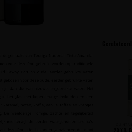
Gerelateerd
ordt gemaakt van Touriga Nacional, Tinta Amarela,
men voor deze Port gebruikt worden op traditionele
 Old Tawny Port op oude, eerder gebruikte vaten
st gekozen voor deze oude, eerder gebruikte vaten
ijn dan die van nieuwe, ongebruikte vaten. Het
ng in het glas met koperkleurige invloeden en een
aramel, noten, koffie, vanille, toffee en krentjes
 De weelderige, romige, zachte en tegelijkertijd
lijkheid terwijl de eerder waargenomen aroma's
QUINTA 
20 Y.O. 
 van deze Port. Het bijzonder gebalanceerde, mooi