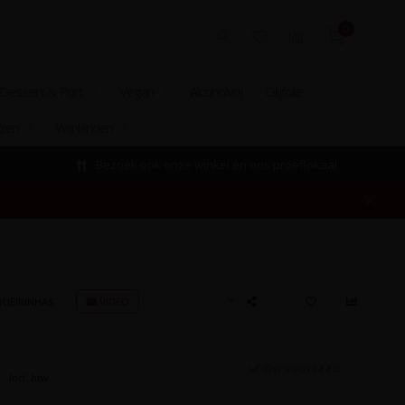
0
Dessert & Port
Vegan
Alcoholvrij
Olijfolie
izen
Wijnlanden
Bezoek ook onze winkel en ons proeflokaal
QUEIRINHAS
VIDEO
Op voorraad
Incl. btw