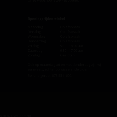
Onze webshop is 24/7 geopend.
Openingstijden winkel
Maandag
Op afspraak
Dinsdag
Op afspraak
Woensdag
Op afspraak
Donderdag
Op afspraak
Vrijdag
9:30 - 18:00 uur
Zaterdag
9:30 - 17:00 uur
Zondag
Gesloten
Ook op maandag tot en met donderdag zijn wij
aanwezig, echter op wisselende tijden.
Bel ons gerust:
073-5511600
.
sign
by
Dyvelopment