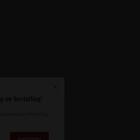
a barroca
(17)
touriga franca
(17)
touriga nacional
(35)
p uw bestelling!
vang eenmalig 10% korting
Inschrijven