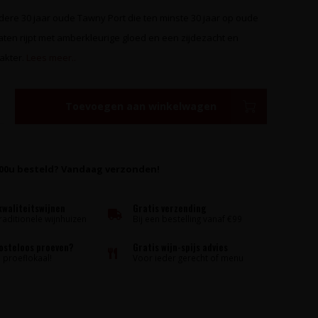
dere 30 jaar oude Tawny Port die ten minste 30 jaar op oude
aten rijpt met amberkleurige gloed en een zijdezacht en
rakter.
Lees meer..
Toevoegen aan winkelwagen
:00u besteld? Vandaag verzonden!
kwaliteitswijnen
Gratis verzending
raditionele wijnhuizen
Bij een bestelling vanaf €99
kosteloos proeven?
Gratis wijn-spijs advies
proeflokaal!
Voor ieder gerecht of menu