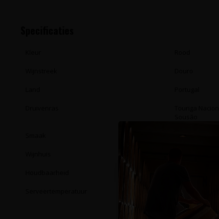
Specificaties
Kleur
Rood
Wijnstreek
Douro
Land
Portugal
Druivenras
Touriga Nacion
Sousão
Smaak
Rijke, zachte, 
Wijnhuis
Quinta das Se
Houdbaarheid
Enkele jaren
Serveertemperatuur
14 - 16°C