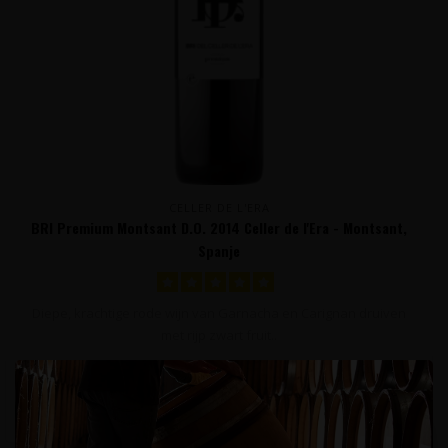
CELLER DE L'ERA
BRI Premium Montsant D.O. 2014 Celler de l'Era - Montsant,
Spanje
Diepe, krachtige rode wijn van Garnacha en Carignan druiven
met rijp zwart fruit..
19,95