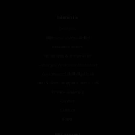
Informatie
Over ons
Algemene voorwaarden
Betaalmethoden
Verzenden & retourneren
Geborgde Werkwijze Alcoholwet
Verantwoord Alcoholgebruik
NIX18: Geen druppel onder de 18
Privacyverklaring
Contact
Sitemap
Route
Mijn account