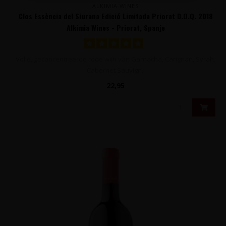
ALKIMIA WINES
Clos Essència del Siurana Edició Limitada Priorat D.O.Q. 2018
Alkimia Wines - Priorat, Spanje
Volle, geconcentreerde rode wijn van Garnacha, Carignan, Syrah,
Cabernet Sauvign..
22,95