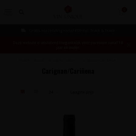
0
MENU
Gratis verzending vanaf €99 incl. Track & Trace
Deze website is uitsluitend toegankelijk voor personen vanaf 18
jaar en ouder.
Home
/
Rood
/
Druivenrassen
/
Carignan/Cariñena
Carignan/Cariñena