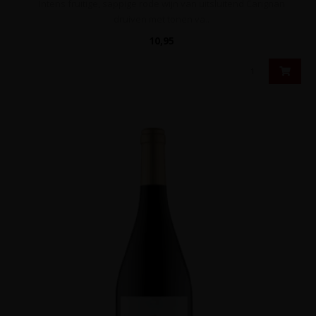
Intens fruitige, sappige rode wijn van uitsluitend Carignan
druiven met tonen va..
10,95