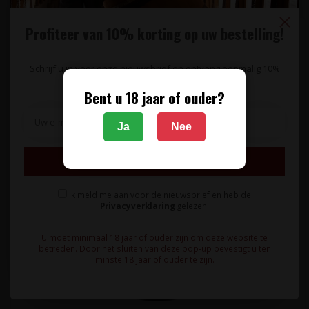
Profiteer van 10% korting op uw bestelling!
Schrijf u in voor onze nieuwsbrief en ontvang eenmalig 10%
korting op uw bestelling.
Bent u 18 jaar of ouder?
Ja
Nee
Inschrijven
Ik meld me aan voor de nieuwsbrief en heb de
Privacyverklaring
gelezen.
U moet minimaal 18 jaar of ouder zijn om deze website te
betreden. Door het sluiten van deze pop-up bevestigt u ten
minste 18 jaar of ouder te zijn.