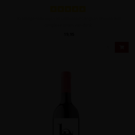
Krachtige rode wijn van uitsluitend Carignan druiven met
complexe tonen van donk..
19,95