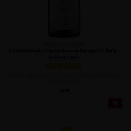
BODEGAS LUÍS MARÍN
Gabarda Selección Carignan-Garnacha Bodegas Luís Marín -
Cariñena, Spanje
Krachtige, rijke rode wijn van Carignan/Cariñena en Garnacha
druiven van de eig..
12,95