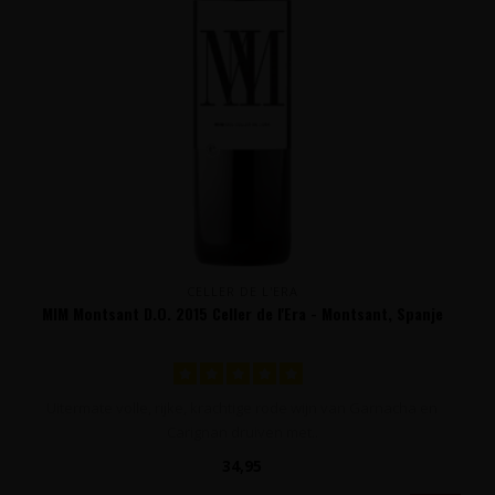
CELLER DE L'ERA
MIM Montsant D.O. 2015 Celler de l'Era - Montsant, Spanje
Uitermate volle, rijke, krachtige rode wijn van Garnacha en
Carignan druiven met..
34,95