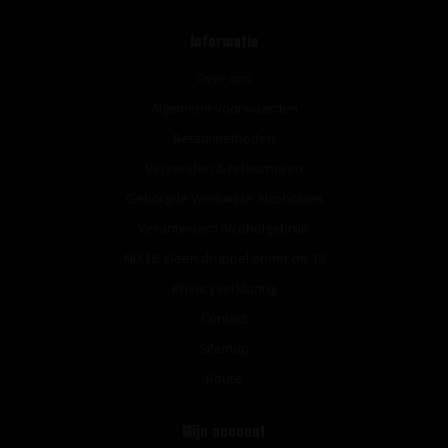
Informatie
Over ons
Algemene voorwaarden
Betaalmethoden
Verzenden & retourneren
Geborgde Werkwijze Alcoholwet
Verantwoord Alcoholgebruik
NIX18: Geen druppel onder de 18
Privacyverklaring
Contact
Sitemap
Route
Mijn account