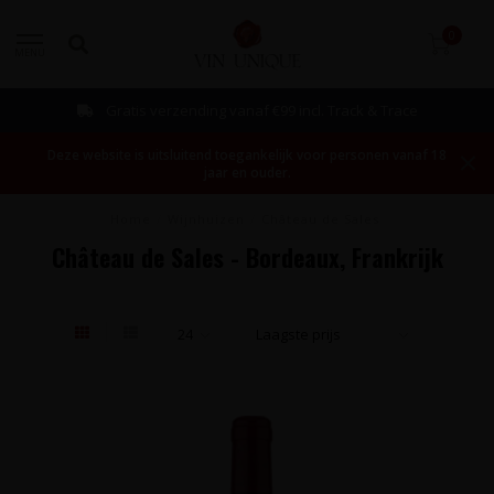
0
MENU
Gratis verzending vanaf €99 incl. Track & Trace
Deze website is uitsluitend toegankelijk voor personen vanaf 18
jaar en ouder.
Home
/
Wijnhuizen
/
Château de Sales
Château de Sales - Bordeaux, Frankrijk