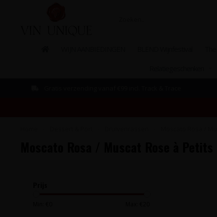
WIJN AANBIEDINGEN
BLEND Wijnfestival
The
Relatiegeschenken
Gratis verzending vanaf €99 incl. Track & Trace
Home
/
Dessert & Port
/
Druivenrassen
/
Moscato Rosa / Mus
Moscato Rosa / Muscat Rose à Petits 
Prijs
Min: €
0
Max: €
20