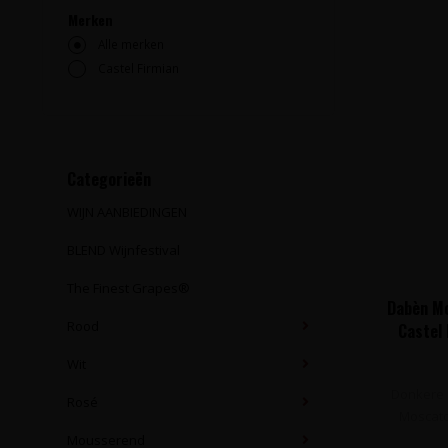
Merken
Alle merken
Castel Firmian
Categorieën
WIJN AANBIEDINGEN
BLEND Wijnfestival
The Finest Grapes®
Dabèn Mo
Rood
Castel 
Wit
Donkere 
Rosé
Moscato
Mousserend