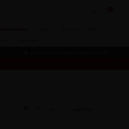
0
Dessert & Port
Vegan
Alcoholvrij
Olijfolie
izen
Wijnlanden
Bezoek ook onze winkel en ons proeflokaal