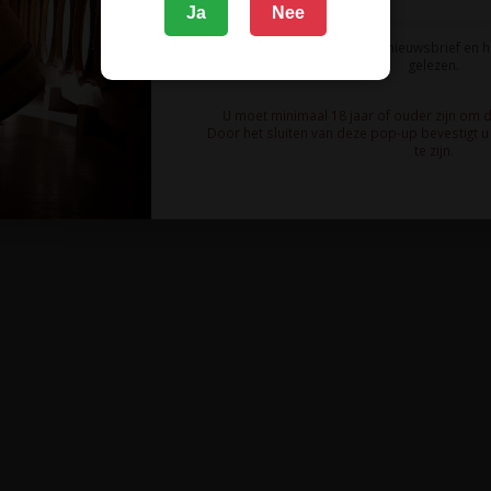
Ja
Nee
Ik meld me aan voor de nieuwsbrief en 
gelezen.
U moet minimaal 18 jaar of ouder zijn om 
Door het sluiten van deze pop-up bevestigt u 
te zijn.