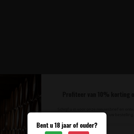
Profiteer van 10% korting o
Schrijf u in voor onze nieuwsbrief en ont
op uw bestelling.
Bent u 18 jaar of ouder?