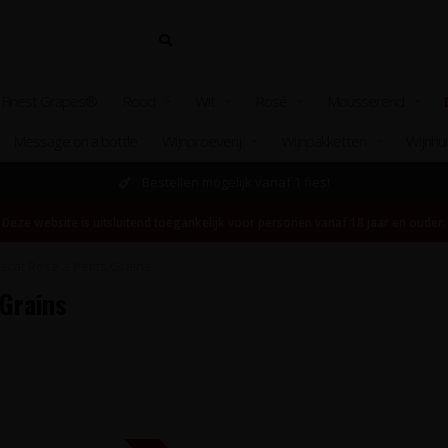
 Finest Grapes®
Rood
Wit
Rosé
Mousserend
Message on a bottle
Wijnproeverij
Wijnpakketten
Wijnhu
Bestellen mogelijk vanaf 1 fles!
Deze website is uitsluitend toegankelijk voor personen vanaf 18 jaar en ouder.
cat Rose à Petits Grains
Grains