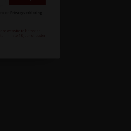
heb de
Privacyverklaring
deze website te betreden.
ten minste 18 jaar of ouder