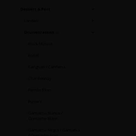
Dessert & Port
Landen
(0)
Druivenrassen
(0)
Black Muscat
Bobal
Carignan / Cariñena
Chardonnay
Fernão Pires
Furmint
Garnacha Blanca /
Grenache Blanc
Garnacha Negra / Garnatxa
/ Grenache Noir