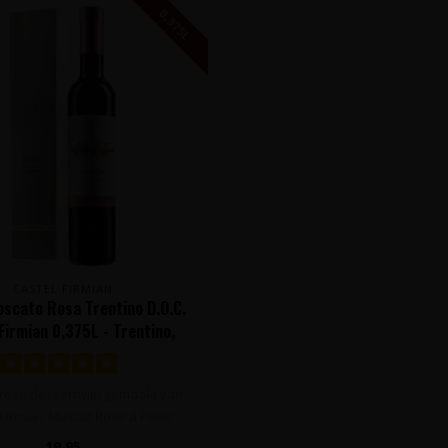
0,375L
CASTEL FIRMIAN
scato Rosa Trentino D.O.C.
Firmian 0,375L - Trentino,
Italië
rosé dessertwijn gemaakt van
 Rosa / Muscat Rose à Petits
Grain..
19,95