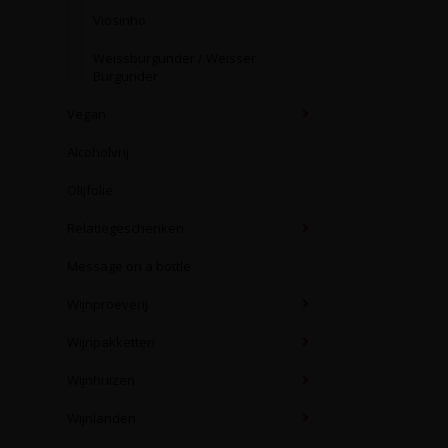
Viosinho
Weissburgunder / Weisser
Burgunder
Vegan
Alcoholvrij
Olijfolie
Relatiegeschenken
Message on a bottle
Wijnproeverij
Wijnpakketten
Wijnhuizen
Wijnlanden