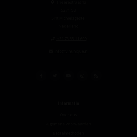
Theerestraat 13
5271 GB
Sint Michielsgestel
Nederland
+31 73 55 11 600
info@vinunique.nl
Informatie
Over ons
Algemene voorwaarden
Betaalmethoden