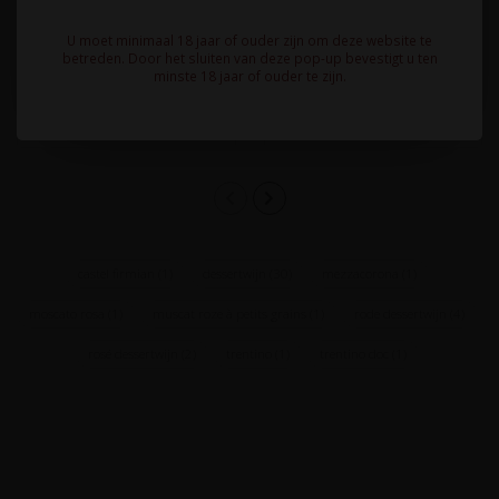
Mousserende, zachte,
Zoete, fruitige Spumante
fruitige rode wijn met
met kenmerken van rood
U moet minimaal 18 jaar of ouder zijn om deze website te
eigenschappen van licht
fruit en wilde rozen...
betreden. Door het sluiten van deze pop-up bevestigt u ten
11,95
13,95
minste 18 jaar of ouder te zijn.
overrijp fru..
castel firmian
(1)
dessertwijn
(30)
mezzacorona
(1)
moscato rosa
(1)
muscat roze à petits grains
(1)
rode dessertwijn
(4)
rosé dessertwijn
(2)
trentino
(1)
trentino doc
(1)