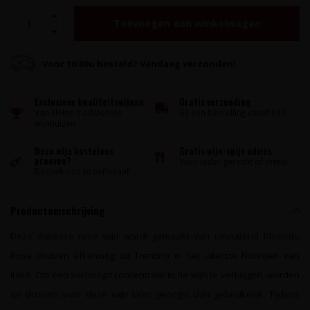
Toevoegen aan winkelwagen
Voor 16:00u besteld? Vandaag verzonden!
Exclusieve kwaliteitswijnen
Gratis verzending
Van kleine traditionele
Bij een bestelling vanaf €99
wijnhuizen
Deze wijn kosteloos
Gratis wijn-spijs advies
proeven?
Voor ieder gerecht of menu
Bezoek ons proeflokaal!
Productomschrijving
Deze donkere rosé wijn wordt gemaakt van uitsluitend Moscato
Rosa druiven afkomstig uit Trentino in het uiterste Noorden van
Italië. Om een verhoogd concentraat in de wijn te verkrijgen, worden
de druiven voor deze wijn later geoogst dan gebruikelijk. Tijdens