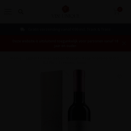
0
MENU
Gratis verzending vanaf €99 incl. Track & Trace
Deze website is uitsluitend toegankelijk voor personen vanaf 18
jaar en ouder.
Home
/
Castel Firmian Dabèn Moscato Rosa Trentino D.O.C.
0,375L - Trentino, Italië