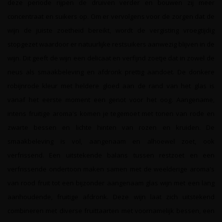
deze periode rijpen de druiven verder en bouwen zij meer
concentraat en suikers op. Om er vervolgens voor de zorgen dat de
wijn de juiste zoetheid bereikt, wordt de vergisting vroegtijdig
stopgezet waardoor er natuurlijke restsuikers aanwezig blijven in de
wijn. Dit geeft de wijn een delicaat en verfijnd zoetje dat in zowel de
neus als smaakbeleving en afdronk prettig aandoet. De donkere
robijnrode kleur met heldere gloed aan de rand van het glas is
vanaf het eerste moment een genot voor het oog. Aangename,
intens fruitige aroma's komen je tegemoet met tonen van rode en
zwarte bessen en lichte hinten van rozen en kruiden. De
smaakbeleving is vol, aangenaam en alhoewel zoet, ook
verfrissend. Een uitstekende balans tussen restzoet en een
verfrissende ondertoon maken samen met de weelderige aroma's
van rood fruit tot een bijzonder aangenaam glas wijn met een lang
aanhoudende, fruitige afdronk. Deze wijn laat zich uitstekend
combineren met diverse fruittaarten met voornamelijk bessen, een