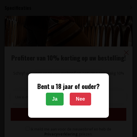
Specificaties
Reviews
Gerelateerde producten
NIEUW LABEL
Profiteer van 10% korting op uw bestelling!
Schrijf u in voor onze nieuwsbrief en ontvang eenmalig 10%
korting op uw bestelling.
Bent u 18 jaar of ouder?
Ja
Nee
TERRE DA VINO
PALADIN
Malvasia di Castelnuovo
Primo Rosso Spumante
Inschrijven
Don Bosco Vite Colte -
Paladin - Veneto, Italië
Piëmonte, Italië
Ik meld me aan voor de nieuwsbrief en heb de
Privacyverklaring
gelezen.