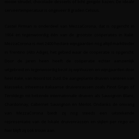
mooie strudel, chocolade desserts of licht gerijpte kazen. De ideale
serveertemperatuur is ongeveer 8 graden Celsius.
Castel Firmian is onderdeel van MezzaCorona, dat is opgericht in
1904 en tegenwoordig één van de grootste coöperaties in Italië.
MezzaCorona is met 2400 hectare wijngaarden nog altijd marktleider
in Trentino (Alto Adige), het gebied waar de coöperatie is opgericht.
Door de jaren heen heeft de coöperatie echter aanzienlijk
uitgebreid en tegenwoordig bezit zij wijnhuizen en wijngaarden door
heel Italië, van Noord tot Zuid. De aangeplante druiven variëren van
klassieke, inheemse Italiaanse druivenrassen zoals Pinot Grigio of
Teroldego tot bekende internationale druiven als Sauvignon Blanc,
Chardonnay, Cabernet Sauvignon en Merlot. Ondanks de omvang
van MezzaCorona biedt zij nog steeds een uitstekende
representatie van de lokale druivenrassen en stijlen per regio en
hier blijft zij ook trouw aan.