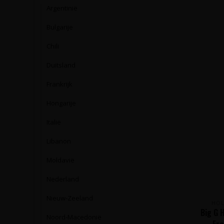
Argentinië
Bulgarije
Chili
Duitsland
Frankrijk
Hongarije
Italië
Libanon
Moldavië
Nederland
Nieuw-Zeeland
HOL
Big G 
Noord-Macedonië
Fra