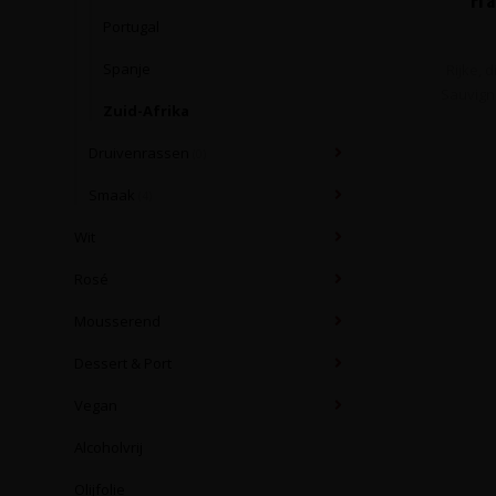
Portugal
Spanje
Rijke, 
Sauvign
Zuid-Afrika
Druivenrassen
(0)
Smaak
(4)
Wit
Rosé
Mousserend
Dessert & Port
Vegan
Alcoholvrij
Olijfolie