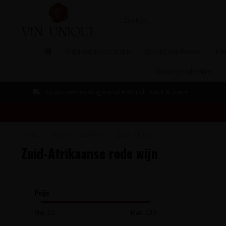
WIJN AANBIEDINGEN
BLEND Wijnfestival
The
Relatiegeschenken
Gratis verzending vanaf €99 incl. Track & Trace
Home
/
Rood
/
Landen
/
Zuid-Afrika
Zuid-Afrikaanse rode wijn
Prijs
Min: €
0
Max: €
30