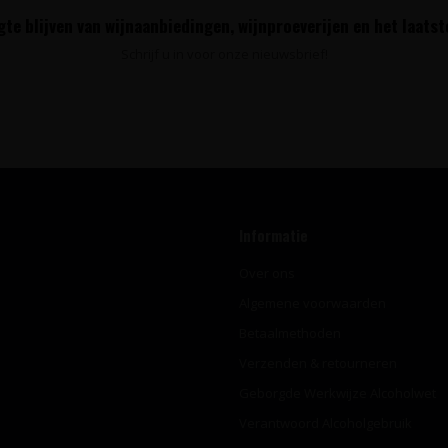
te blijven van wijnaanbiedingen, wijnproeverijen en het laats
Schrijf u in voor onze nieuwsbrief!
Informatie
Over ons
Algemene voorwaarden
Betaalmethoden
Verzenden & retourneren
Geborgde Werkwijze Alcoholwet
Verantwoord Alcoholgebruik