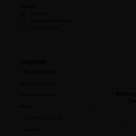
Merken
Alle merken
Holden Manz Wine Estate
Springfield Estate
Categorieën
WIJN AANBIEDINGEN
BLEND Wijnfestival
HOL
Vernissag
The Finest Grapes®
Fra
Rood
The Finest Grapes®
(23)
Volle, v
Cabernet 
Landen
(6)