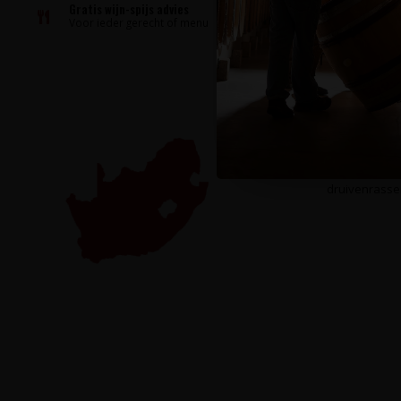
Gratis wijn-spijs advies
Voor ieder gerecht of menu
De Zuid-Afrik
River Valley)
wijnen met a
druivenrasse