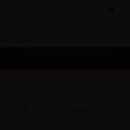
0
Dessert & Port
Vegan
Alcoholvrij
Olijfolie
izen
Wijnlanden
Bezoek ook onze winkel en ons proeflokaal