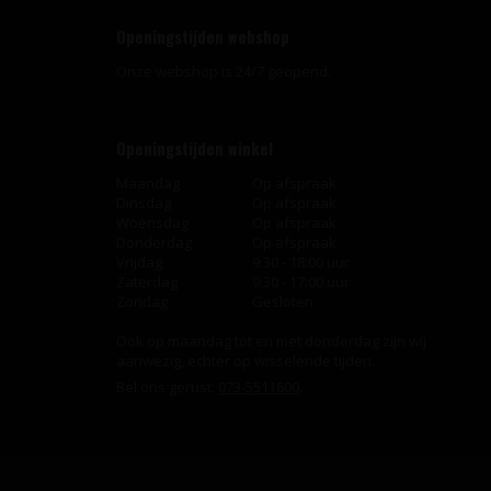
Openingstijden webshop
Onze webshop is 24/7 geopend.
Openingstijden winkel
Maandag
Op afspraak
Dinsdag
Op afspraak
Woensdag
Op afspraak
Donderdag
Op afspraak
Vrijdag
9:30 - 18:00 uur
Zaterdag
9:30 - 17:00 uur
Zondag
Gesloten
Ook op maandag tot en met donderdag zijn wij
aanwezig, echter op wisselende tijden.
Bel ons gerust:
073-5511600
.