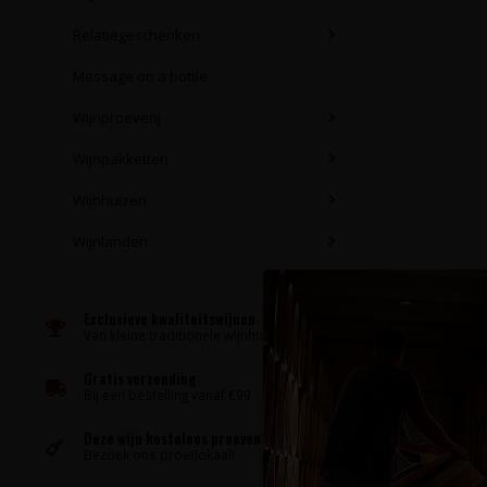
Relatiegeschenken
Message on a bottle
Wijnproeverij
Wijnpakketten
Wijnhuizen
Wijnlanden
Exclusieve kwaliteitswijnen
Van kleine traditionele wijnhuizen
Gratis verzending
Bij een bestelling vanaf €99
Deze wijn kosteloos proeven?
Bezoek ons proeflokaal!