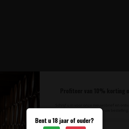
Profiteer van 10% korting o
Schrijf u in voor onze nieuwsbrief en ont
op uw bestelling.
Bent u 18 jaar of ouder?