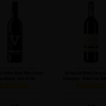
DEN MANZ WINE ESTATE
SPRINGFIELD ESTAT
e Holden Manz Wine Estate -
Springfield Whole Berry 
nschhoek, Zuid-Afrika
Sauvignon - Robertson Vall
Afrika
erfijnde rode wijn van Merlot,
Diep granaat-rood gekleurde
Sauvignon, Syrah en Cabernet
uitsluitend Cabernet Sauvign
Fra..
en t..
16,95
21,95