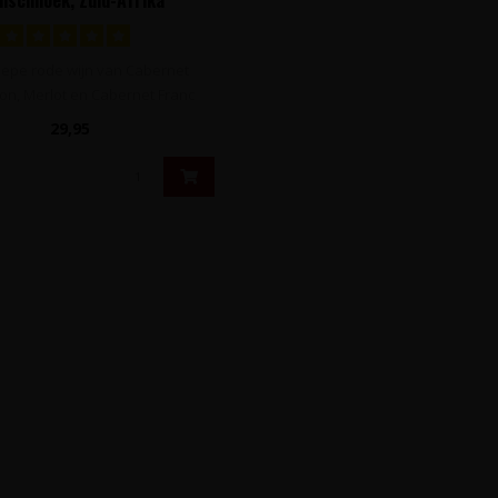
diepe rode wijn van Cabernet
on, Merlot en Cabernet Franc
druiven ..
29,95