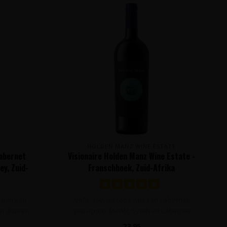
E
HOLDEN MANZ WINE ESTATE
Cabernet
Visionaire Holden Manz Wine Estate -
ey, Zuid-
Franschhoek, Zuid-Afrika
 wijn van
Volle, stevige rode wijn van Cabernet
on druiven
Sauvignon, Merlot, Syrah en Cabernet
Franc..
23,95