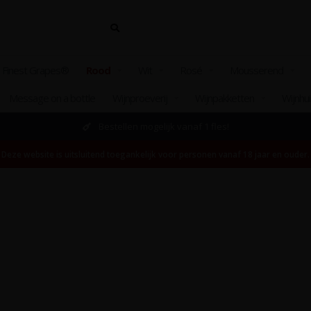
 Finest Grapes®
Rood
Wit
Rosé
Mousserend
Message on a bottle
Wijnproeverij
Wijnpakketten
Wijnhu
Bestellen mogelijk vanaf 1 fles!
Deze website is uitsluitend toegankelijk voor personen vanaf 18 jaar en ouder.