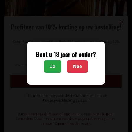
Profiteer van 10% korting op uw bestelling!
Schrijf u in voor onze nieuwsbrief en ontvang eenmalig 10%
korting op uw bestelling.
Bent u 18 jaar of ouder?
Unieke wijnimport sinds 1998!
Ja
Nee
Theerestraat 13
Inschrijven
5271 GB
Sint Michielsgestel
Ik meld me aan voor de nieuwsbrief en heb de
Nederland
Privacyverklaring
gelezen.
+31 73 55 11 600
U moet minimaal 18 jaar of ouder zijn om deze website te
betreden. Door het sluiten van deze pop-up bevestigt u ten
minste 18 jaar of ouder te zijn.
info@vinunique.nl