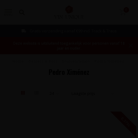
0
MENU
Gratis verzending vanaf €99 incl. Track & Trace
Deze website is uitsluitend toegankelijk voor personen vanaf 18
jaar en ouder.
Home
/
Dessert & Port
/
Druivenrassen
/
Pedro Ximénez
Pedro Ximénez
0,375L