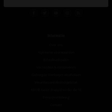
Informatie
Over ons
Algemene voorwaarden
Betaalmethoden
Verzenden & retourneren
Geborgde Werkwijze Alcoholwet
Verantwoord Alcoholgebruik
NIX18: Geen druppel onder de 18
Privacyverklaring
Contact