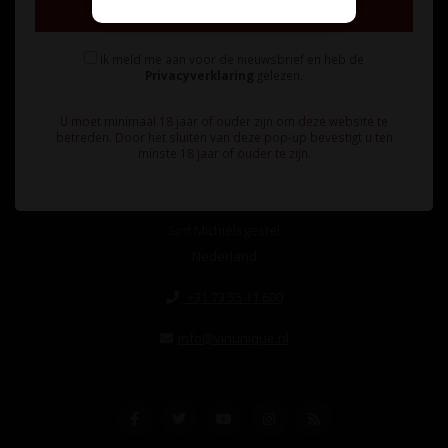
Inschrijven
Ik meld me aan voor de nieuwsbrief en heb de
Privacyverklaring
gelezen.
U moet minimaal 18 jaar of ouder zijn om deze website te
Unieke wijnimport sinds 1998!
betreden. Door het sluiten van deze pop-up bevestigt u ten
minste 18 jaar of ouder te zijn.
Theerestraat 13
5271 GB
Sint Michielsgestel
Nederland
+31 73 55 11 600
info@vinunique.nl