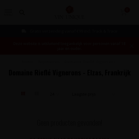
0
MENU
Gratis verzending vanaf €99 incl. Track & Trace
Deze website is uitsluitend toegankelijk voor personen vanaf 18
jaar en ouder.
Home
/
Wijnhuizen
/
Domaine Rieflé Vignerons
Domaine Rieflé Vignerons - Elzas, Frankrijk
Geen producten gevonden!