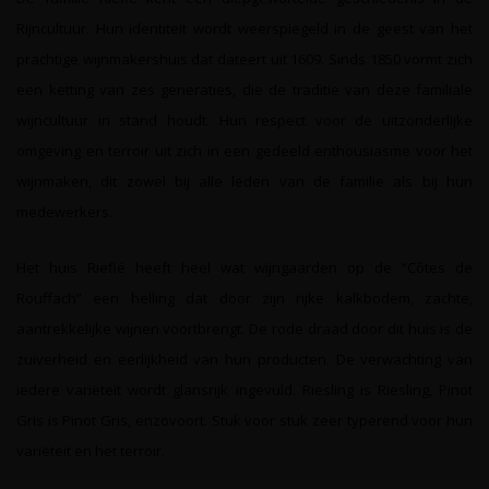
Rijncultuur. Hun identiteit wordt weerspiegeld in de geest van het
prachtige wijnmakershuis dat dateert uit 1609. Sinds 1850 vormt zich
een ketting van zes generaties, die de traditie van deze familiale
wijncultuur in stand houdt. Hun respect voor de uitzonderlijke
omgeving en terroir uit zich in een gedeeld enthousiasme voor het
wijnmaken, dit zowel bij alle leden van de familie als bij hun
medewerkers.
Het huis Rieflé heeft heel wat wijngaarden op de “Côtes de
Rouffach” een helling dat door zijn rijke kalkbodem, zachte,
aantrekkelijke wijnen voortbrengt. De rode draad door dit huis is de
zuiverheid en eerlijkheid van hun producten. De verwachting van
iedere variëteit wordt glansrijk ingevuld. Riesling is Riesling, Pinot
Gris is Pinot Gris, enzovoort. Stuk voor stuk zeer typerend voor hun
variëteit en het terroir.