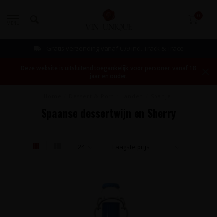
0
MENU
Gratis verzending vanaf €99 incl. Track & Trace
Deze website is uitsluitend toegankelijk voor personen vanaf 18
jaar en ouder.
Home
/
Dessert & Port
/
Landen
/
Spanje
Spaanse dessertwijn en Sherry