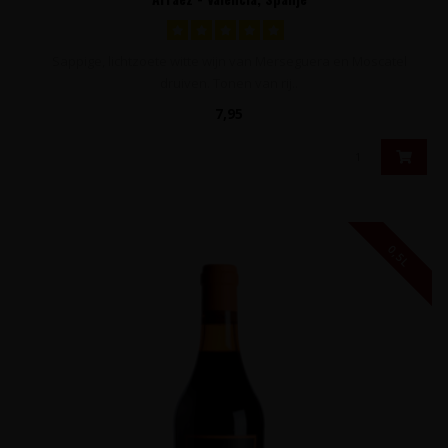
Sappige, lichtzoete witte wijn van Merseguera en Moscatel
druiven. Tonen van rij..
7,95
0,5L