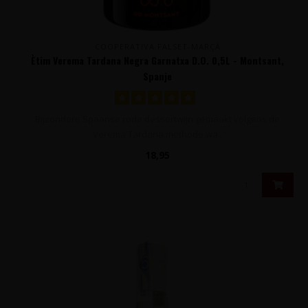
COOPERATIVA FALSET-MARÇÀ
Ètim Verema Tardana Negra Garnatxa D.O. 0,5L - Montsant,
Spanje
Bijzondere Spaanse rode dessertwijn gemaakt volgens de
Verema Tardana methode wa..
18,95