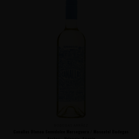
BODEGAS ARRĀEZ
Canallas Blanco Semidulce Merseguera / Moscatel Bodegas
Arrāez - Valencia, Spanje