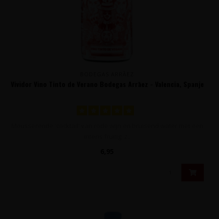
BODEGAS ARRĀEZ
Vividor Vino Tinto de Verano Bodegas Arrāez - Valencia, Spanje
Mousserende 'cocktail' van rode wijn en bruisend water met een
intens fruitig, z..
6,95