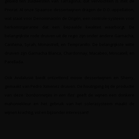
gebied ten zuidwesten van Tarragona, dat vervlochten is met de
Priorat. Al onze Spaanse dessertwijnen dragen de D.O.-appellation,
wat staat voor Denominación de Origén, een controle-systeem voor
herkomstgarantie dat een bepaalde kwaliteit waarborgt. De
belangrijkste rode druiven uit de regio zijn onder andere Garnacha,
Cariñena, Syrah, Monastrell, en Tempranillo. De belangrijkste witte
druiven zijn Garnacha Blanca, Chardonnay, Macabeo, Moscatell, en
Parellada.
Ook Andalusië biedt ontzettend mooie dessertwijnen en Sherry,
gemaakt van Pedro Ximenez druiven. De houtrijping bij de productie
van deze '
bonbonnetjes in een fles
' geeft de wijnen een donkere
mahoniekleur en het gebruik van het solerasysteem maakt de
wijnen krachtig, vol en bijzonder interessant!