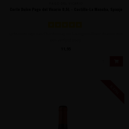
PAGO DEL VICARIO
Corte Dulce Pago del Vicario 0,5L - Castilla-La Mancha, Spanje
Lichtzoete wijn van Chardonnay en Sauvignon Blanc druiven met
een verfijnd zoetj..
11,95
0,375L