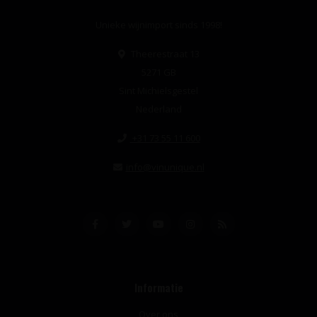
Unieke wijnimport sinds 1998!
Theerestraat 13
5271 GB
Sint Michielsgestel
Nederland
+31 73 55 11 600
info@vinunique.nl
Informatie
Over ons