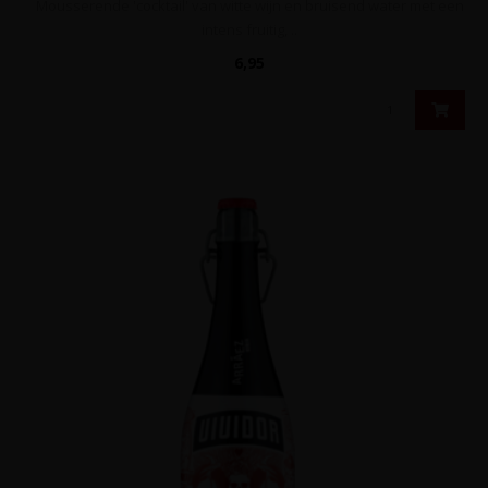
Mousserende 'cocktail' van witte wijn en bruisend water met een
intens fruitig, ..
6,95