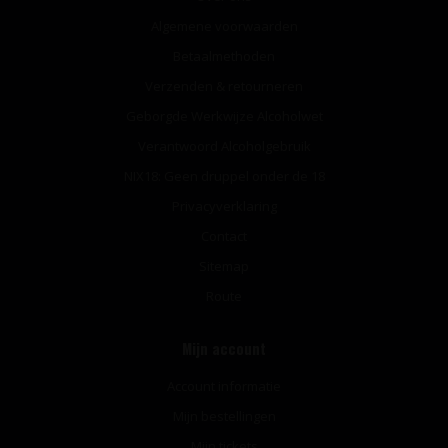
Algemene voorwaarden
Betaalmethoden
Verzenden & retourneren
Geborgde Werkwijze Alcoholwet
Verantwoord Alcoholgebruik
NIX18: Geen druppel onder de 18
Privacyverklaring
Contact
Sitemap
Route
Mijn account
Account informatie
Mijn bestellingen
Mijn tickets