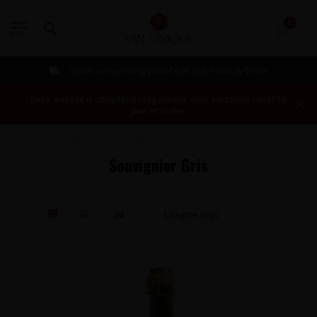
0
MENU
Gratis verzending vanaf €99 incl. Track & Trace
Deze website is uitsluitend toegankelijk voor personen vanaf 18
jaar en ouder.
Home
/
Mousserend
/
Druivenrassen
/
Souvignier Gris
Souvignier Gris