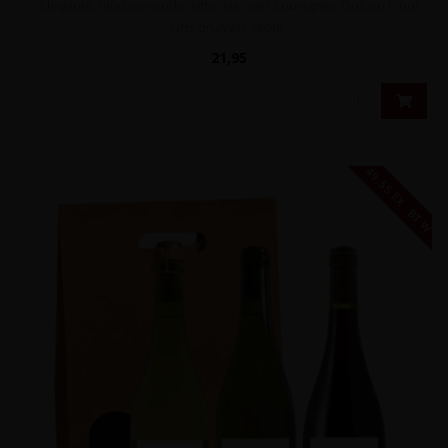
Elegante, mousserende witte wijn van Souvignier Gris en Pinot
Gris druiven. Arom..
21,95
49,55 EX. BTW