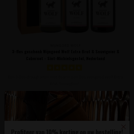
WIJNGOED WOLF
3-fles geschenk Wijngoed Wolf Extra Brut & Souvignier &
Cabernet - Sint-Michielsgestel, Nederland
Een 3-fles draagkarton met daarin een fles Wijngoed Wolf Extra
Brut, Souvignier ..
59,95
Profiteer van 10% korting op uw bestelling!