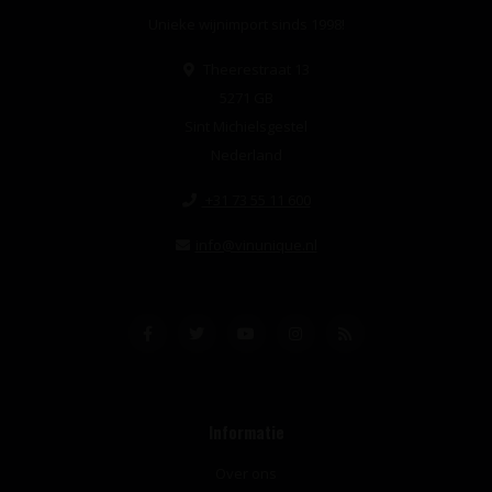
Unieke wijnimport sinds 1998!
Theerestraat 13
5271 GB
Sint Michielsgestel
Nederland
+31 73 55 11 600
info@vinunique.nl
Informatie
Over ons