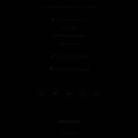
Unieke wijnimport sinds 1998!
Theerestraat 13
5271 GB
Sint Michielsgestel
Nederland
+31 73 55 11 600
info@vinunique.nl
Informatie
Over ons