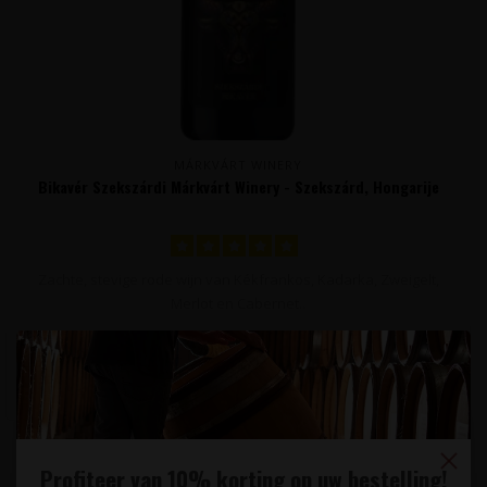
MÁRKVÁRT WINERY
Bikavér Szekszárdi Márkvárt Winery - Szekszárd, Hongarije
Zachte, stevige rode wijn van Kékfrankos, Kadarka, Zweigelt,
Merlot en Cabernet..
16,95
Profiteer van 10% korting op uw bestelling!