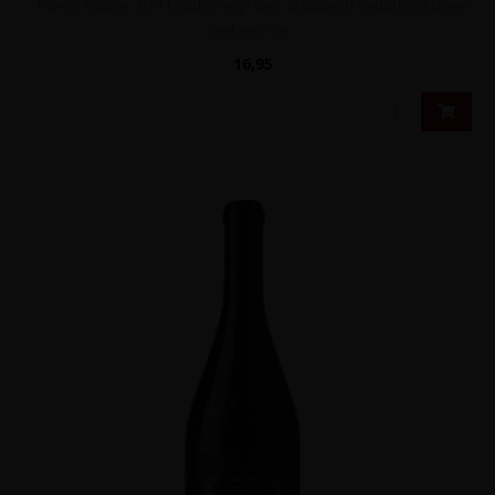
Intens fruitige, licht kruidige wijn van uitsluitend Kadarka druiven
met een ele..
16,95