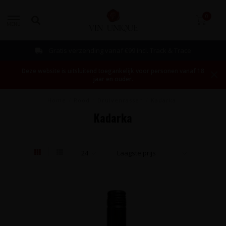
0
MENU
Gratis verzending vanaf €99 incl. Track & Trace
Deze website is uitsluitend toegankelijk voor personen vanaf 18
jaar en ouder.
Home
/
Rood
/
Druivenrassen
/
Kadarka
Kadarka