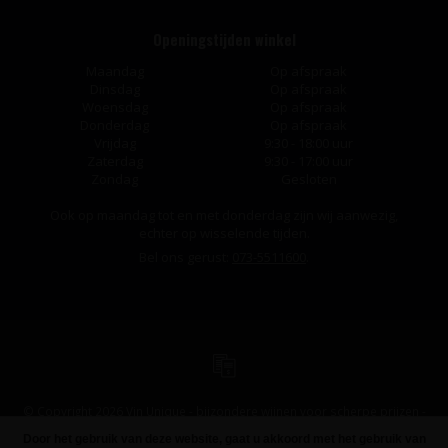
Openingstijden winkel
Maandag
Op afspraak
Dinsdag
Op afspraak
Woensdag
Op afspraak
Donderdag
Op afspraak
Vrijdag
9:30 - 18:00 uur
Zaterdag
9:30 - 17:00 uur
Zondag
Gesloten
Ook op maandag tot en met donderdag zijn wij aanwezig,
echter op wisselende tijden.
Bel ons gerust:
073-5511600
.
© Copyright 2026 Vin Unique - bijzondere wijnen voor scherpe prijzen -
Powered by
Lightspeed
-
Design
by
Dyvelopment
Door het gebruik van deze website, gaat u akkoord met het gebruik van
FILTERS