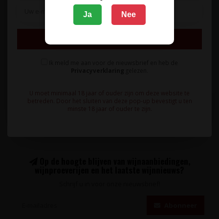
Ja
Nee
Een 3-fles draagkarton met daarin een drie flessen Casa Lupo
Inschrijven
Valpolicella Ripass..
62,95
Ik meld me aan voor de nieuwsbrief en heb de
Privacyverklaring
gelezen.
U moet minimaal 18 jaar of ouder zijn om deze website te
betreden. Door het sluiten van deze pop-up bevestigt u ten
minste 18 jaar of ouder te zijn.
Op de hoogte blijven van wijnaanbiedingen,
wijnproeverijen en het laatste wijnnieuws?
Schrijf u in voor onze nieuwsbrief!
Abonneer