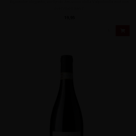
Bijzonder elegante, verfijnde Amarone della Valpolicella met een
overvloed aan r..
19,95