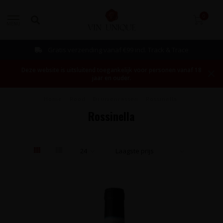
0
MENU
Gratis verzending vanaf €99 incl. Track & Trace
Deze website is uitsluitend toegankelijk voor personen vanaf 18
jaar en ouder.
Home
/
Rood
/
Druivenrassen
/
Rossinella
Rossinella