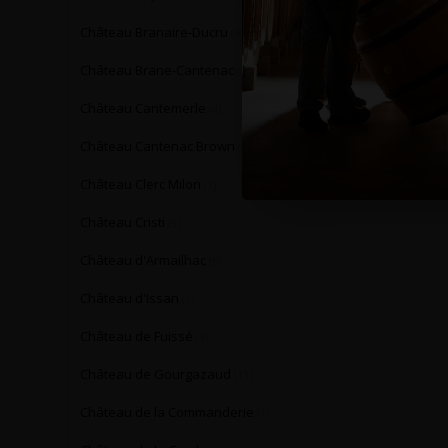
Château Branaire-Ducru
(4)
Château Brane-Cantenac
(1)
Château Cantemerle
(4)
Château Cantenac Brown
(5)
Château Clerc Milon
(1)
Château Cristi
(5)
Château d'Armailhac
(6)
Château d'Issan
(1)
Château de Fuissé
(4)
Château de Gourgazaud
(11)
Château de la Commanderie
(1)