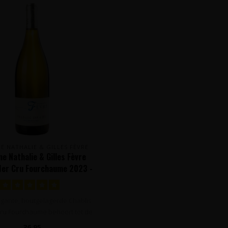
E NATHALIE & GILLES FÈVRE
e Nathalie & Gilles Fèvre
 1er Cru Fourchaume 2023 -
ourgogne, Frankrijk
legante, houtgelagerde Chablis
 Cru Fourchaume behoort tot de
ab..
36,95