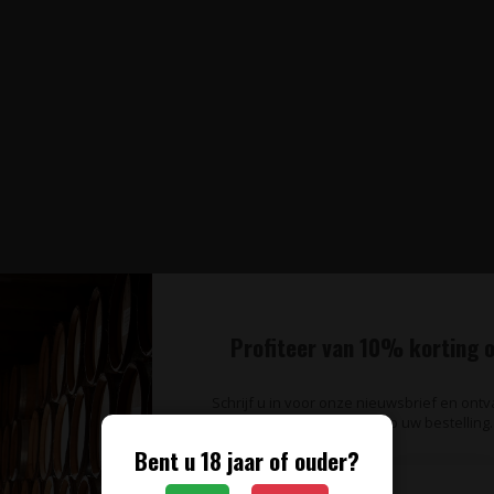
Profiteer van 10% korting o
Schrijf u in voor onze nieuwsbrief en ont
op uw bestelling.
Bent u 18 jaar of ouder?