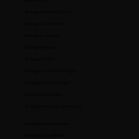
Barta Pince
(4)
Bodega Gonzalez Byass
(1)
Bodega Las Virtudes
(9)
Bodega S. Arroyo
(5)
Bodegas Alvear
(1)
Bodegas Arrāez
(13)
Bodegas Cristo de la Vega
(14)
Bodegas Ignacio Marín
(9)
Bodegas Luís Marín
(26)
Bodegas Marqués de Reinosa
(8)
Bodegas Navarro López
(1)
Bodegas Toro Albalá
(1)