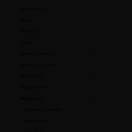
Dessert & Port
Vegan
Alcoholvrij
Olijfolie
Relatiegeschenken
Message on a bottle
Wijnproeverij
Wijnpakketten
Wijnhuizen
The Finest Grapes®
(35)
Alkimia Wines
(3)