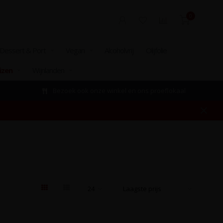
0
Dessert & Port
Vegan
Alcoholvrij
Olijfolie
izen
Wijnlanden
Bezoek ook onze winkel en ons proeflokaal