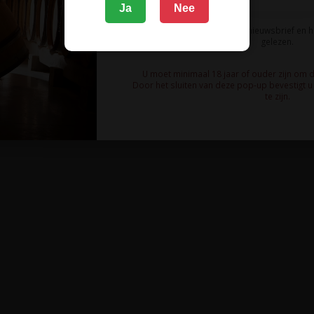
Ja
Nee
Ik meld me aan voor de nieuwsbrief en 
gelezen.
U moet minimaal 18 jaar of ouder zijn om 
Door het sluiten van deze pop-up bevestigt u 
te zijn.