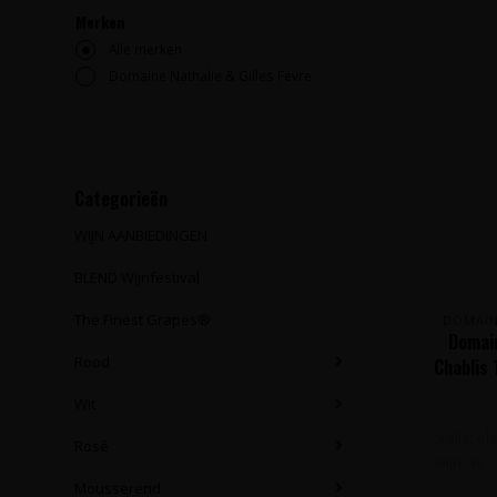
Merken
Alle merken
Domaine Nathalie & Gilles Fèvre
Categorieën
WIJN AANBIEDINGEN
BLEND Wijnfestival
The Finest Grapes®
DOMAIN
Domain
Rood
Chablis
B
Wit
Volle, e
Rosé
wijn. 1e
Mousserend