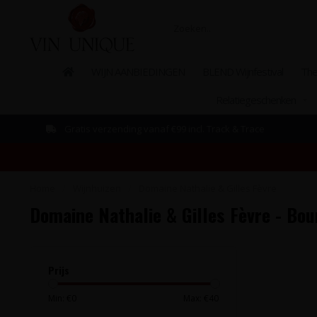
WIJN AANBIEDINGEN
BLEND Wijnfestival
The
Relatiegeschenken
Gratis verzending vanaf €99 incl. Track & Trace
Home
/
Wijnhuizen
/
Domaine Nathalie & Gilles Fèvre
Domaine Nathalie & Gilles Fèvre - Bou
Prijs
Min: €
0
Max: €
40