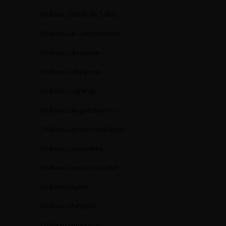
Château l'Etoile de Salles
(1)
Château La Commanderie
(1)
Château La Lagune
(1)
Château Labégorce
(2)
Château Lagrange
(3)
Château Langoa Barton
(1)
Château Larrivet Haut-Brion
(1)
Château Lascombes
(1)
Château Loupiac Gaudiet
(3)
Château Maillet
(1)
Château Marjosse
(1)
Château Monbrison
(1)