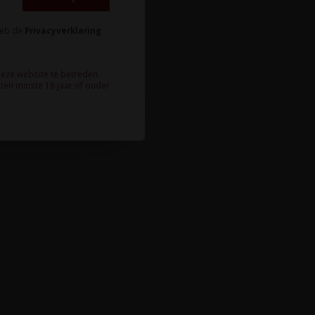
heb de
Privacyverklaring
deze website te betreden.
ten minste 18 jaar of ouder