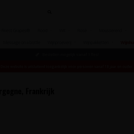
 Finest Grapes®
Rood
Wit
Rosé
Mousserend
Message on a bottle
Wijnproeverij
Wijnpakketten
Wijnhu
Bestellen mogelijk vanaf 1 fles!
Deze website is uitsluitend toegankelijk voor personen vanaf 18 jaar en ouder.
rgogne, Frankrijk