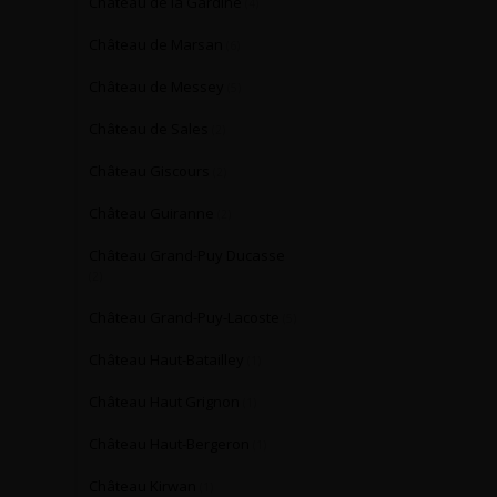
Château de la Gardine
(4)
Château de Marsan
(6)
Château de Messey
(5)
Château de Sales
(2)
Château Giscours
(2)
Château Guiranne
(2)
Château Grand-Puy Ducasse
(2)
Château Grand-Puy-Lacoste
(5)
Château Haut-Batailley
(1)
Château Haut Grignon
(1)
Château Haut-Bergeron
(1)
Château Kirwan
(1)