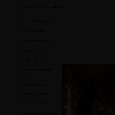
Bodegas y Viñedos Gancedo
(4)
Campo alla Sughera
(1)
Cantine Odoardi
(7)
Casa Ermelinda Freitas
(2)
Castel Firmian
(1)
Celler de l'Era
(4)
Champagne Launois Père et
Fils
(8)
Château Angélus
(1)
Château Baracan
(3)
Château Belgrave
(2)
Château Boyd-Cantenac
(2)