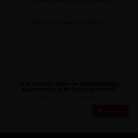
GA TERUG NAAR DE VORIGE PAGINA
of
KEER TERUG NAAR DE HOMEPAGE
Op de hoogte blijven van wijnaanbiedingen,
wijnproeverijen en het laatste wijnnieuws?
Schrijf u in voor onze nieuwsbrief!
Abonneer