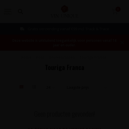
0
MENU
Gratis verzending vanaf €99 incl. Track & Trace
Deze website is uitsluitend toegankelijk voor personen vanaf 18
jaar en ouder.
Home
/
Rosé
/
Druivenrassen
/
Touriga Franca
Touriga Franca
Geen producten gevonden!