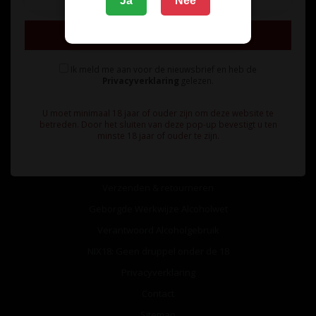
Ja
Nee
Inschrijven
Ik meld me aan voor de nieuwsbrief en heb de
Privacyverklaring
gelezen.
Informatie
U moet minimaal 18 jaar of ouder zijn om deze website te
Over ons
betreden. Door het sluiten van deze pop-up bevestigt u ten
minste 18 jaar of ouder te zijn.
Algemene voorwaarden
Betaalmethoden
Verzenden & retourneren
Geborgde Werkwijze Alcoholwet
Verantwoord Alcoholgebruik
NIX18: Geen druppel onder de 18
Privacyverklaring
Contact
Sitemap