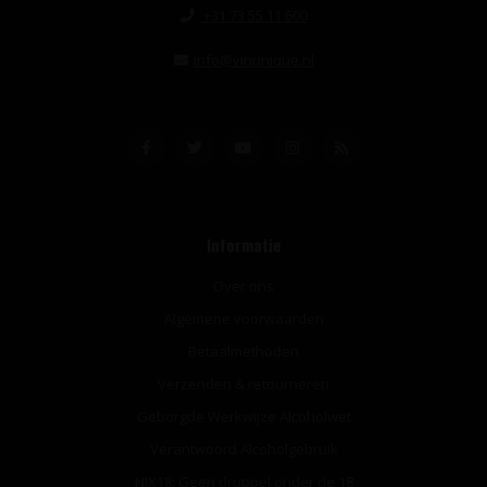
+31 73 55 11 600
info@vinunique.nl
Informatie
Over ons
Algemene voorwaarden
Betaalmethoden
Verzenden & retourneren
Geborgde Werkwijze Alcoholwet
Verantwoord Alcoholgebruik
NIX18: Geen druppel onder de 18