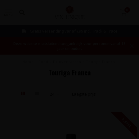
0
MENU
Bestellen mogelijk vanaf 1 fles!
Deze website is uitsluitend toegankelijk voor personen vanaf 18
jaar en ouder.
Home
/
Rood
/
Druivenrassen
/
Touriga Franca
Touriga Franca
0,375L