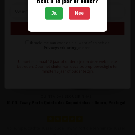
Bent u 18 jaar of ouder?
Ja
Nee
Inschrijven
Ik meld me aan voor de nieuwsbrief en heb de
Privacyverklaring
gelezen.
U moet minimaal 18 jaar of ouder zijn om deze website te
betreden. Door het sluiten van deze pop-up bevestigt u ten
minste 18 jaar of ouder te zijn.
QUINTA DAS SEQUEIRINHAS
10 Y.O. Tawny Porto Quinta das Sequeirinhas - Douro, Portugal
Volle, rijpe, zachte 10 jaar oude Tawny Port die ten minste 10 jaar
op oude gebr..