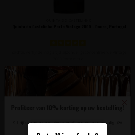
QUINTA DO CASTELINHO
Quinta do Castelinho Porto Vintage 2000 - Douro, Portugal
Zachte, verfijnde, nog altijd bijzonder geconcentreerde Vintage
2000 Porto met e..
39,95
Profiteer van 10% korting op uw bestelling!
Schrijf u in voor onze nieuwsbrief en ontvang eenmalig 10%
korting op uw bestelling.