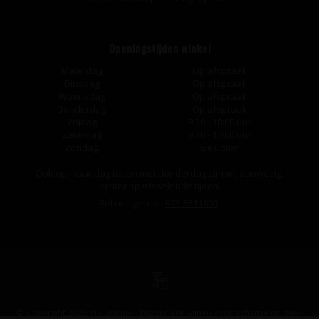
Openingstijden winkel
Maandag
Op afspraak
Dinsdag
Op afspraak
Woensdag
Op afspraak
Donderdag
Op afspraak
Vrijdag
9:30 - 18:00 uur
Zaterdag
9:30 - 17:00 uur
Zondag
Gesloten
Ook op maandag tot en met donderdag zijn wij aanwezig,
echter op wisselende tijden.
Bel ons gerust:
073-5511600
.
© Copyright 2026 Vin Unique - bijzondere wijnen voor scherpe prijzen -