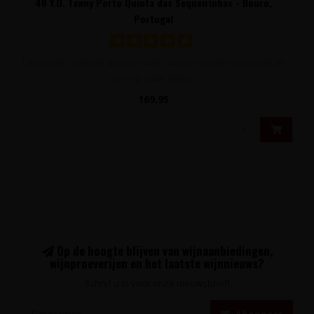
40 Y.O. Tawny Porto Quinta das Sequeirinhas - Douro,
Portugal
Uitermate verfijnde 40 jaar oude Tawny Port die ten minste 40
jaar op oude gebru..
169,95
Op de hoogte blijven van wijnaanbiedingen,
wijnproeverijen en het laatste wijnnieuws?
Schrijf u in voor onze nieuwsbrief!