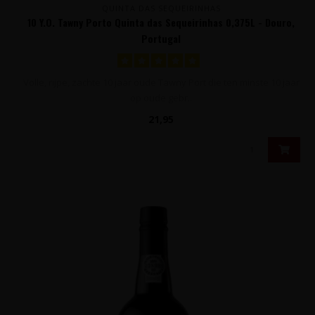
QUINTA DAS SEQUEIRINHAS
10 Y.O. Tawny Porto Quinta das Sequeirinhas 0,375L - Douro,
Portugal
Volle, rijpe, zachte 10 jaar oude Tawny Port die ten minste 10 jaar
op oude gebr..
21,95