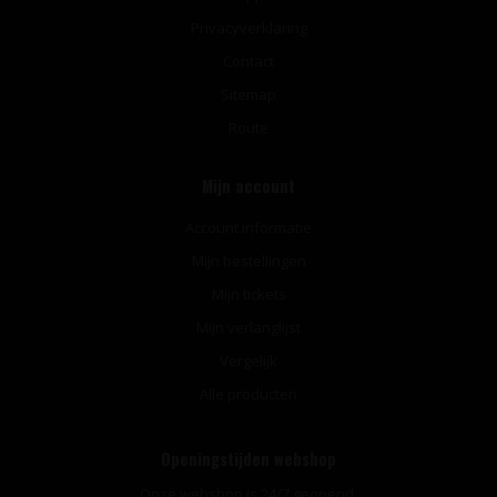
Privacyverklaring
Contact
Sitemap
Route
Mijn account
Account informatie
Mijn bestellingen
Mijn tickets
Mijn verlanglijst
Vergelijk
Alle producten
Openingstijden webshop
Onze webshop is 24/7 geopend.