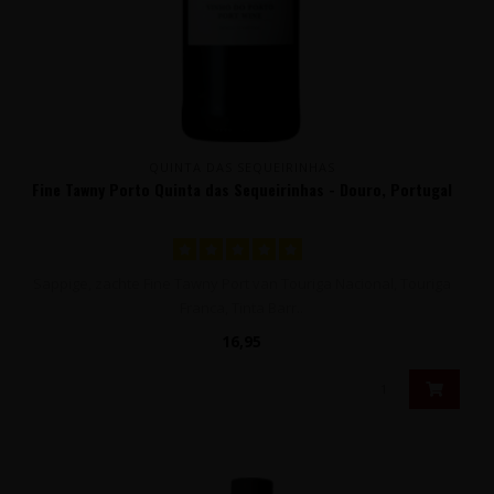
QUINTA DAS SEQUEIRINHAS
Fine Tawny Porto Quinta das Sequeirinhas - Douro, Portugal
Sappige, zachte Fine Tawny Port van Touriga Nacional, Touriga
Franca, Tinta Barr..
16,95