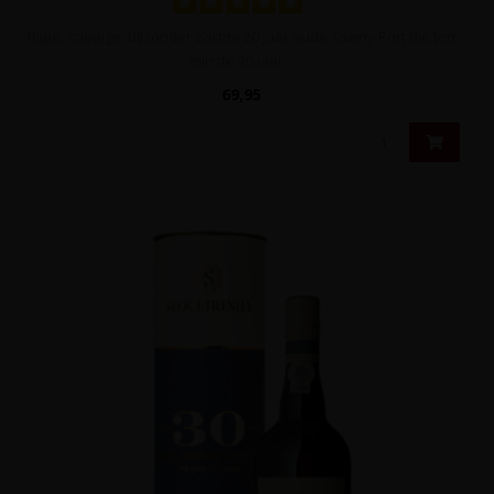
Rijpe, sappige, bijzonder zachte 20 jaar oude Tawny Port die ten
minste 20 jaar ..
69,95