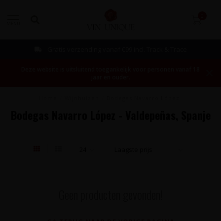
0
MENU
Gratis verzending vanaf €99 incl. Track & Trace
Deze website is uitsluitend toegankelijk voor personen vanaf 18
jaar en ouder.
Home
/
Wijnhuizen
/
Bodegas Navarro López
Bodegas Navarro López - Valdepeñas, Spanje
Geen producten gevonden!