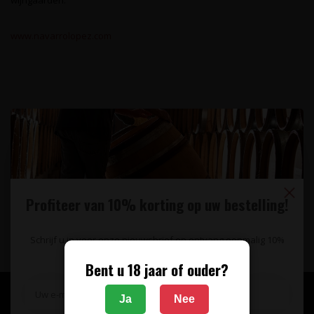
wijngaarden.
www.navarrolopez.com
Op de hoogte blijven van wijnaanbiedingen,
wijnproeverijen en het laatste wijnnieuws?
Schrijf u in voor onze nieuwsbrief!
Profiteer van 10% korting op uw bestelling!
Abonneer
Schrijf u in voor onze nieuwsbrief en ontvang eenmalig 10%
korting op uw bestelling.
Bent u 18 jaar of ouder?
Ja
Nee