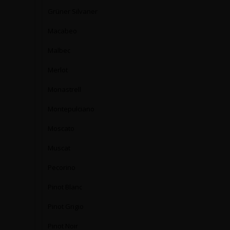
Grüner Silvaner
Macabeo
Malbec
Merlot
Monastrell
Montepulciano
Moscato
Muscat
Pecorino
Pinot Blanc
Pinot Grigio
Pinot Noir