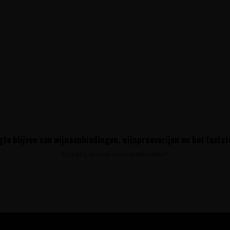
te blijven van wijnaanbiedingen, wijnproeverijen en het laats
Schrijf u in voor onze nieuwsbrief!