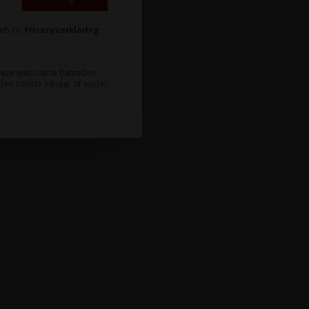
heb de
Privacyverklaring
deze website te betreden.
ten minste 18 jaar of ouder