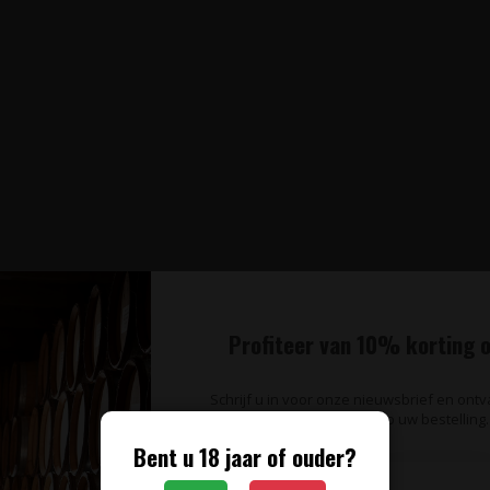
Profiteer van 10% korting o
Schrijf u in voor onze nieuwsbrief en ont
op uw bestelling.
Bent u 18 jaar of ouder?