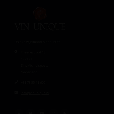
Unieke wijnimport sinds 1998!
Theerestraat 13
5271 GB
Sint Michielsgestel
Nederland
+31 73 55 11 600
info@vinunique.nl