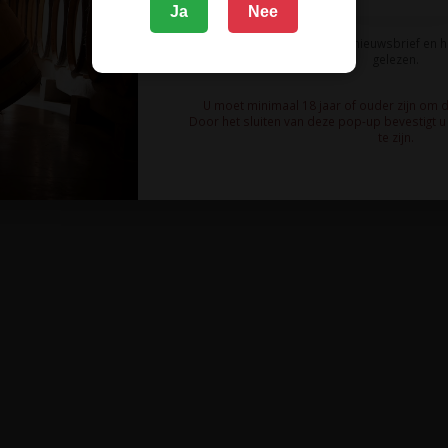
Ja
Nee
Ik meld me aan voor de nieuwsbrief en 
gelezen.
U moet minimaal 18 jaar of ouder zijn om 
Door het sluiten van deze pop-up bevestigt u 
te zijn.