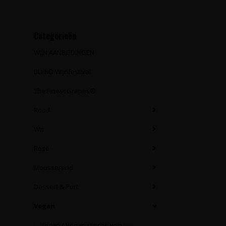
Categorieën
WIJN AANBIEDINGEN
BLEND Wijnfestival
The Finest Grapes®
Rood
Wit
Rosé
Mousserend
Dessert & Port
Vegan
Vegan / Veganistische wijn
(59)