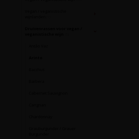
Vegan / veganistische
wijnlanden
(1)
Druivenrassen voor vegan /
veganistische wijn
(1)
Antão Vaz
Arinto
Bacchus
Barbera
Cabernet Sauvignon
Carignan
Chardonnay
Grauburgunder / Grauer
Burgunder