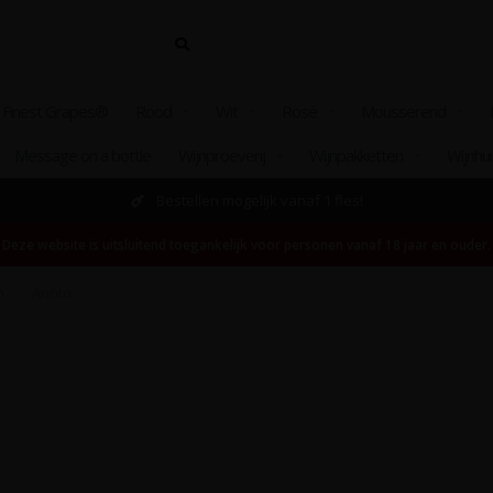
 Finest Grapes®
Rood
Wit
Rosé
Mousserend
Message on a bottle
Wijnproeverij
Wijnpakketten
Wijnhu
Bestellen mogelijk vanaf 1 fles!
Deze website is uitsluitend toegankelijk voor personen vanaf 18 jaar en ouder.
n
/
Arinto