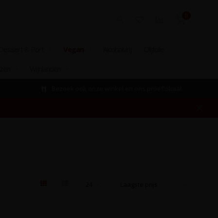
0
Dessert & Port
Vegan
Alcoholvrij
Olijfolie
izen
Wijnlanden
Bezoek ook onze winkel en ons proeflokaal