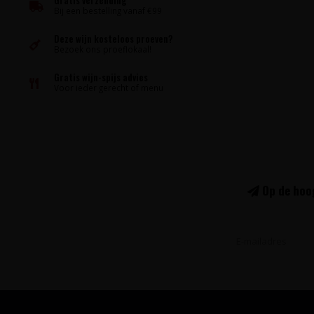
Gratis verzending
Bij een bestelling vanaf €99
Deze wijn kosteloos proeven?
Bezoek ons proeflokaal!
Gratis wijn-spijs advies
Voor ieder gerecht of menu
Op de hoog