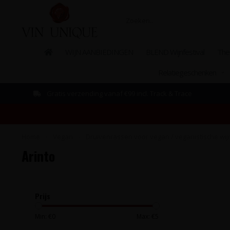
WIJN AANBIEDINGEN
BLEND Wijnfestival
The
Relatiegeschenken
Gratis verzending vanaf €99 incl. Track & Trace
Home
/
Vegan
/
Druivenrassen voor vegan / veganistische wij
Arinto
Prijs
Min: €
0
Max: €
5