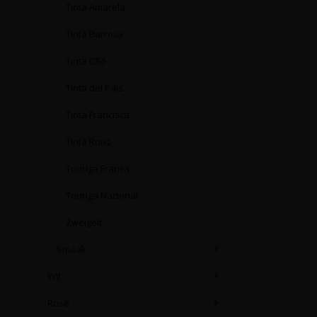
Tinta Amarela
Tinta Barroca
Tinta Cão
Tinta del País
Tinta Francisca
Tinta Roriz
Touriga Franca
Touriga Nacional
Zweigelt
Smaak
(4)
Wit
Rosé