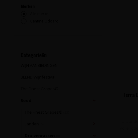
Merken
Alle merken
Cantine Odoardi
Categorieën
WIJN AANBIEDINGEN
BLEND Wijnfestival
The Finest Grapes®
Terra D
Rood
The Finest Grapes®
(23)
Uitzonder
Landen
(6)
volle rod
Druivenrassen
(0)