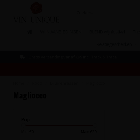
WIJN AANBIEDINGEN
BLEND Wijnfestival
The
Relatiegeschenken
Gratis verzending vanaf €99 incl. Track & Trace
Home
/
Rood
/
Druivenrassen
/
Magliocco
Magliocco
Prijs
Min: €
0
Max: €
20