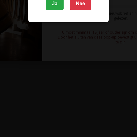
Ja
Nee
Ik meld me aan voor de nieuwsbrief en 
gelezen.
U moet minimaal 18 jaar of ouder zijn om 
Door het sluiten van deze pop-up bevestigt u 
te zijn.