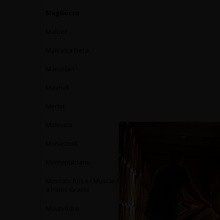
Magliocco
Malbec
Malvasia Nera
Marselan
Mavrud
Merlot
Molinara
Monastrell
Montepulciano
Moscato Rosa / Muscat Rose
à Petits Grains
Mourvèdre