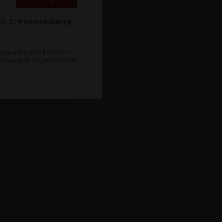
heb de
Privacyverklaring
deze website te betreden.
ten minste 18 jaar of ouder