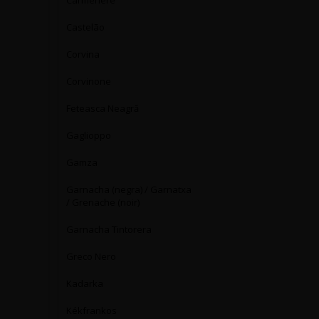
Carmenère
Castelão
Corvina
Corvinone
Feteasca Neagră
Gaglioppo
Gamza
Garnacha (negra) / Garnatxa
/ Grenache (noir)
Garnacha Tintorera
Greco Nero
Kadarka
Kékfrankos