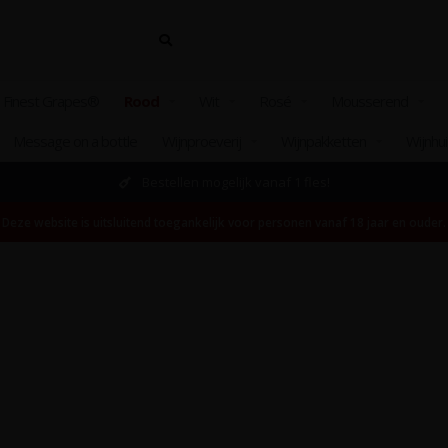
 Finest Grapes®
Rood
Wit
Rosé
Mousserend
Message on a bottle
Wijnproeverij
Wijnpakketten
Wijnhu
Bestellen mogelijk vanaf 1 fles!
Deze website is uitsluitend toegankelijk voor personen vanaf 18 jaar en ouder.