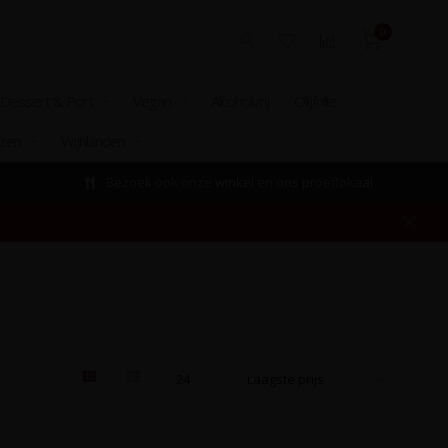
0
Dessert & Port
Vegan
Alcoholvrij
Olijfolie
izen
Wijnlanden
Bezoek ook onze winkel en ons proeflokaal