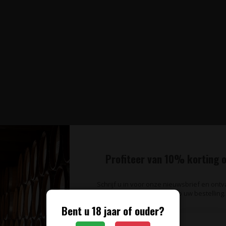
Profiteer van 10% korting o
Schrijf u in voor onze nieuwsbrief en ont
op uw bestelling.
Bent u 18 jaar of ouder?