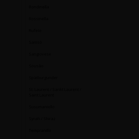
Rondinella
Rossinella
Rufete
Samsó
Sangiovese
Sousão
Spätburgunder
St. Laurent / Sankt Laurent /
Saint Laurent
Susumaniello
Syrah / Shiraz
Tempranillo