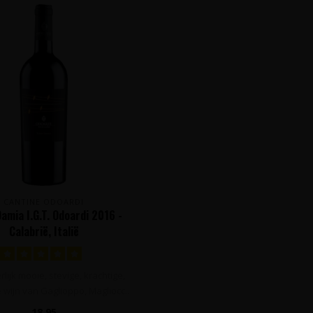
CANTINE ODOARDI
amia I.G.T. Odoardi 2016 -
Calabrië, Italië
lijk mooie, stevige, krachtige,
e wijn van Gaglioppo, Magliocc..
18,95