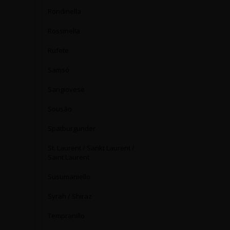
Rondinella
Rossinella
Rufete
Samsó
Sangiovese
Sousão
Spätburgunder
St. Laurent / Sankt Laurent /
Saint Laurent
Susumaniello
Syrah / Shiraz
Tempranillo