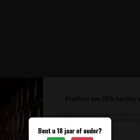
Profiteer van 10% korting o
Schrijf u in voor onze nieuwsbrief en ont
op uw bestelling.
Bent u 18 jaar of ouder?