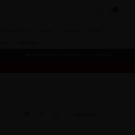
0
Dessert & Port
Vegan
Alcoholvrij
Olijfolie
izen
Wijnlanden
Bezoek ook onze winkel en ons proeflokaal