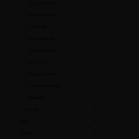
Tinta Amarela
Tinta Barroca
Tinta Cão
Tinta del País
Tinta Francisca
Tinta Roriz
Touriga Franca
Touriga Nacional
Zweigelt
Smaak
(4)
Wit
Rosé