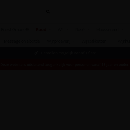
 Finest Grapes®
Rood
Wit
Rosé
Mousserend
Message on a bottle
Wijnproeverij
Wijnpakketten
Wijnhu
Bestellen mogelijk vanaf 1 fles!
Deze website is uitsluitend toegankelijk voor personen vanaf 18 jaar en ouder.