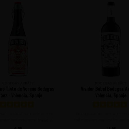
BODEGAS ARRĀEZ
BODEGAS ARRĀEZ
Vino Tinto de Verano Bodegas
Vividor Bobal Bodegas Ar
āez - Valencia, Spanje
Valencia, Spanje
de 'cocktail' van rode wijn en
Fruitige, zachte rode wijn met
ater met een intens fruitig, z..
rode bessen, een florale onder
6,95
11,95