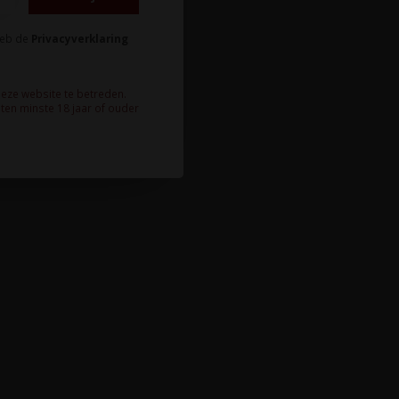
heb de
Privacyverklaring
deze website te betreden.
ten minste 18 jaar of ouder