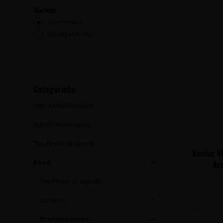
Merken
Alle merken
Bodegas Arrāez
Categorieën
WIJN AANBIEDINGEN
BLEND Wijnfestival
The Finest Grapes®
Vividor 
Rood
Arr
The Finest Grapes®
(23)
Mousseren
Landen
(6)
bruisend w
Druivenrassen
(0)