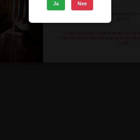
Ja
Nee
Ik meld me aan voor de nieuwsbrief en 
gelezen.
U moet minimaal 18 jaar of ouder zijn om 
Door het sluiten van deze pop-up bevestigt u 
te zijn.