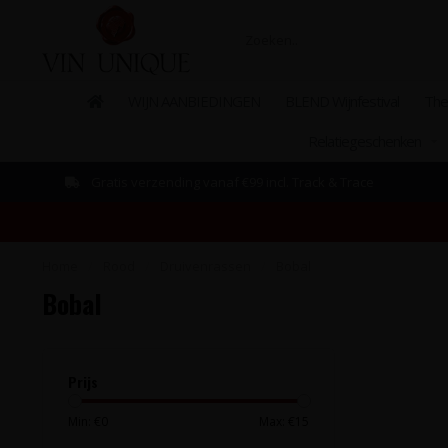
WIJN AANBIEDINGEN
BLEND Wijnfestival
The
Relatiegeschenken
Gratis verzending vanaf €99 incl. Track & Trace
Home
/
Rood
/
Druivenrassen
/
Bobal
Bobal
Prijs
Min: €
0
Max: €
15