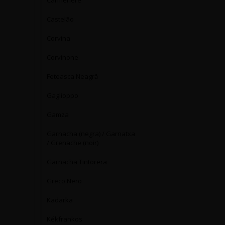
Carmenère
Castelão
Corvina
Corvinone
Feteasca Neagră
Gaglioppo
Gamza
Garnacha (negra) / Garnatxa
/ Grenache (noir)
Garnacha Tintorera
Greco Nero
Kadarka
Kékfrankos