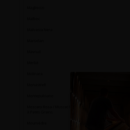
Magliocco
Malbec
Malvasia Nera
Marselan
Mavrud
Merlot
Molinara
Monastrell
Montepulciano
Moscato Rosa / Muscat Rose
à Petits Grains
Mourvèdre