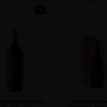
VIGNETI CALITRO
TAGARO
Ausilio Negroamaro Salento
1-fles wijnkist Appass
I.G.P. - Puglia, Italië
Progetto Vino - Puglia, 