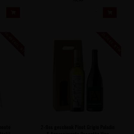
€ 16,49 EXCL. BTW
25,50 EX. BTW
imento
2-fles geschenk Pinot Grigio Paladin
Italië
& Appassimento Progetto Vino