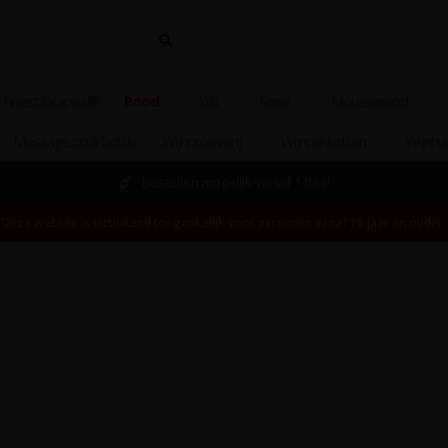
 Finest Grapes®
Rood
Wit
Rosé
Mousserend
Message on a bottle
Wijnproeverij
Wijnpakketten
Wijnhu
Bestellen mogelijk vanaf 1 fles!
Deze website is uitsluitend toegankelijk voor personen vanaf 18 jaar en ouder.