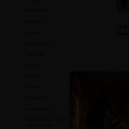
Kékfrankos
Magliocco
3-fle
Malbec
Cinquen
Malvasia Nera
Een 3-fl
Marselan
fles Seic
Mavrud
Merlot
Molinara
Monastrell
Montepulciano
Moscato Rosa / Muscat Rose
à Petits Grains