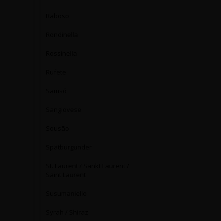
Raboso
Rondinella
Rossinella
Rufete
Samsó
Sangiovese
Sousão
Spätburgunder
St. Laurent / Sankt Laurent /
Saint Laurent
Susumaniello
Syrah / Shiraz