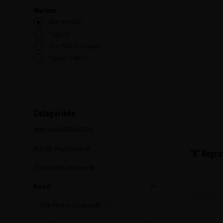
Merken
Alle merken
Tagaro
The Finest Grapes
Vigneti Calitro
Categorieën
WIJN AANBIEDINGEN
BLEND Wijnfestival
"A" Negro
The Finest Grapes®
Rood
Volle, rij
The Finest Grapes®
(23)
in de neu