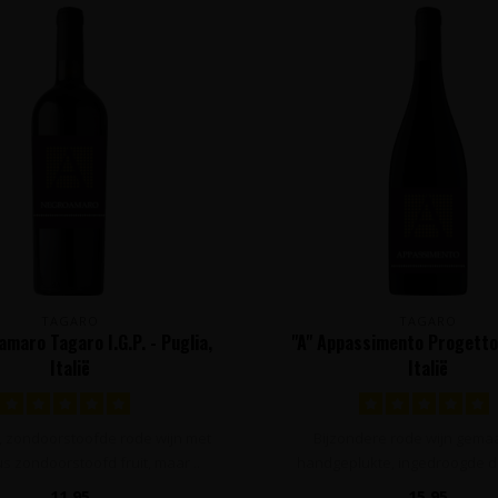
TAGARO
TAGARO
amaro Tagaro I.G.P. - Puglia,
"A" Appassimento Progetto 
Italië
Italië
pe, zondoorstoofde rode wijn met
Bijzondere rode wijn gema
s zondoorstoofd fruit, maar ..
handgeplukte, ingedroogde dr
Puglia in..
11,95
15,95