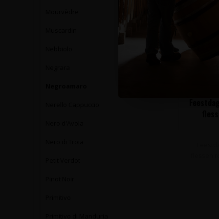
Mourvèdre
Muscardin
Nebbiolo
Negrara
Negroamaro
Feestdag
Nerello Cappuccio
fless
Nero d'Avola
Nero di Troia
Feestd
flessen r
Petit Verdot
Pinot Noir
Primitivo
Primitivo di Manduria