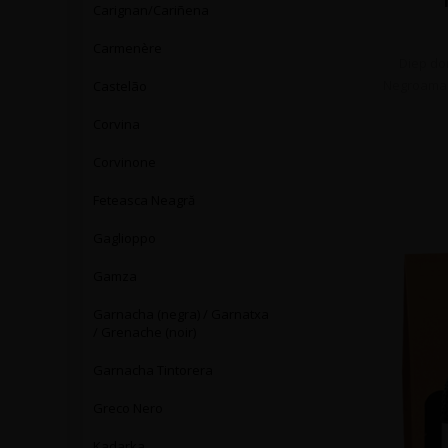
Carignan/Cariñena
Carmenère
Diep do
Negroamar
Castelão
Corvina
Corvinone
Feteasca Neagră
Gaglioppo
Gamza
Garnacha (negra) / Garnatxa
/ Grenache (noir)
Garnacha Tintorera
Greco Nero
Kadarka