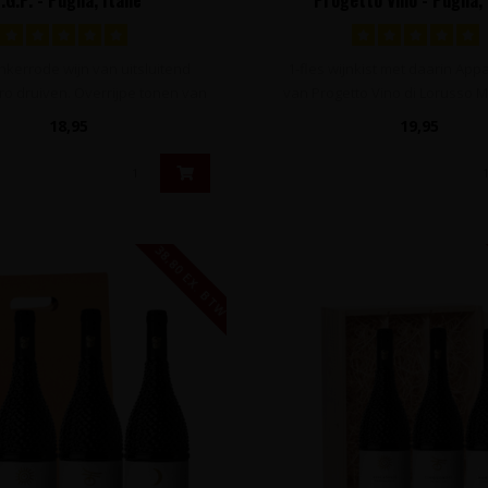
nkerrode wijn van uitsluitend
1-fles wijnkist met daarin Ap
o druiven. Overrijpe tonen van
van Progetto Vino di Lorusso Mi
roo..
18,95
19,95
38,80 EX. BTW