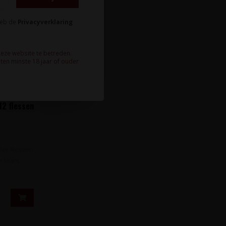
heb de
Privacyverklaring
deze website te betreden.
ten minste 18 jaar of ouder
12 flessen
vier flessen
 laars..