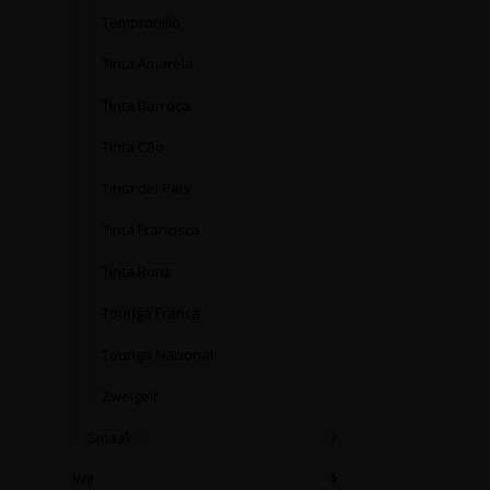
Tempranillo
Tinta Amarela
Tinta Barroca
Tinta Cão
Tinta del País
Tinta Francisca
Tinta Roriz
Touriga Franca
Touriga Nacional
Zweigelt
Smaak
(4)
Wit