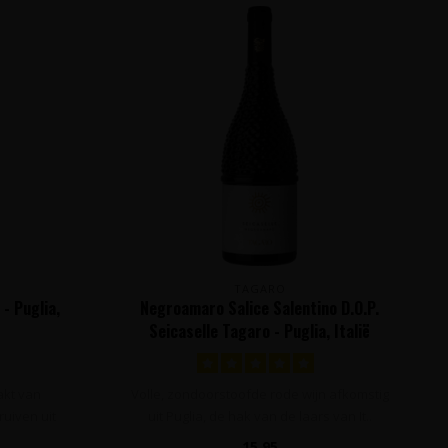
TAGARO
- Puglia,
Negroamaro Salice Salentino D.O.P.
Seicaselle Tagaro - Puglia, Italië
akt van
Volle, zondoorstoofde rode wijn afkomstig
uiven uit
uit Puglia, de hak van de laars van It..
15,95