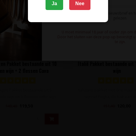
Ja
Nee
Ik meld me aan voor de nieuwsbrief en 
gelezen.
U moet minimaal 18 jaar of ouder zijn om 
Door het sluiten van deze pop-up bevestigt u 
te zijn.
THE FINEST GRAPES
en Pakket bestaande uit 10
Italië Pakket bestaande uit 
en wijn + 2 flessen Cava
wijn
agen Pakket bestaande uit 5
Italiaans pakket met drie maal 
ode wijn en 5 flessen witte wijn
wijn uit Puglia, de hak van de
en t..
119,50
120,00
149,40
151,40