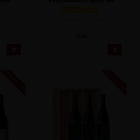
passimento
Een 2-fles draagkarton met daarin een
chele. Ee..
fles Pinot Grigio Paladin en Appassimento
..
30,85
€ 42,93 EXCL. BTW
€ 45,41 EXCL. BTW