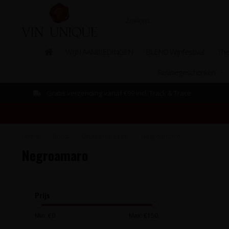
WIJN AANBIEDINGEN
BLEND Wijnfestival
The
Relatiegeschenken
Gratis verzending vanaf €99 incl. Track & Trace
Home
/
Rood
/
Druivenrassen
/
Negroamaro
Negroamaro
Prijs
Min: €
0
Max: €
150