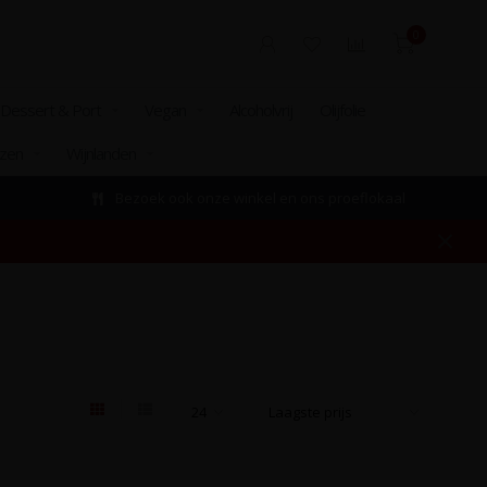
0
Dessert & Port
Vegan
Alcoholvrij
Olijfolie
izen
Wijnlanden
Bezoek ook onze winkel en ons proeflokaal