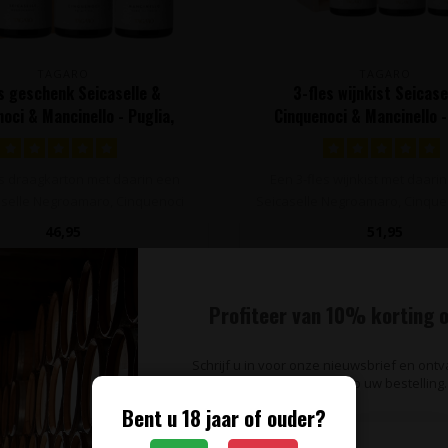
TAGARO
TAGARO
s geschenk Seicaselle &
3-fles wijnkist Seicase
oci & Mancinello - Puglia,
Cinquenoci & Mancinello -
Italië
Italië
es draagkarton met daarin een
Een 3-fles wijnkist met daarin
aselle Negroamaro, Cinquenoci
Seicaselle Negroamaro, Cinqueno
Pri..
46,95
51,95
Profiteer van 10% korting o
Schrijf u in voor onze nieuwsbrief en ont
SALE
op uw bestelling.
Bent u 18 jaar of ouder?