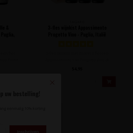
TAGARO
lle &
3-fles wijnkist Appassimento
 Puglia,
Progetto Vino - Puglia, Italië
 een fles
3-fles wijnkist met daarin 3 flessen
ci Primit..
Appassimento van Progetto Vino di
Lorusso M..
54,95
p uw bestelling!
vang eenmalig 10% korting
SALE
Inschrijven