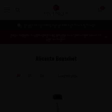
0
MENU
Gratis verzending vanaf €99 incl. Track & Trace
Deze website is uitsluitend toegankelijk voor personen vanaf 18
jaar en ouder.
Home
/
Rood
/
Druivenrassen
/
Alicante Bouschet
Alicante Bouschet