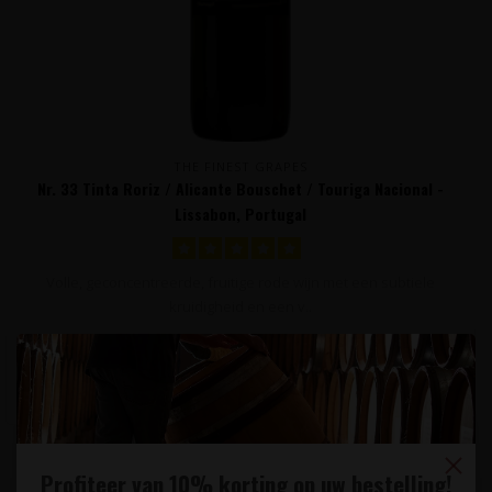
THE FINEST GRAPES
Nr. 33 Tinta Roriz / Alicante Bouschet / Touriga Nacional -
Lissabon, Portugal
Volle, geconcentreerde, fruitige rode wijn met een subtiele
kruidigheid en een v..
13,95
Profiteer van 10% korting op uw bestelling!