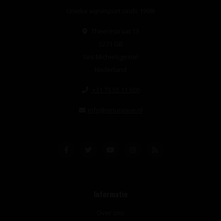
Unieke wijnimport sinds 1998!
Theerestraat 13
5271 GB
Sint Michielsgestel
Nederland
+31 73 55 11 600
info@vinunique.nl
Informatie
Over ons