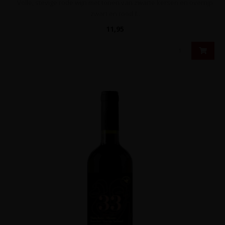
Volle, stevige rode wijn met tonen van zwarte kersen en overrijp
zwart en rood f..
11,95