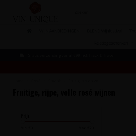
WIJN AANBIEDINGEN
BLEND Wijnfestival
The
Relatiegeschenken
Gratis verzending vanaf €99 incl. Track & Trace
Home
/
Rosé
/
Smaak
/
Fruitig, rijp en vol
Fruitige, rijpe, volle rosé wijnen
Prijs
Min: €
0
Max: €
20