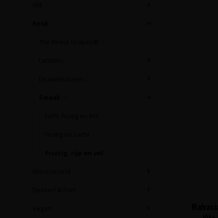
Wit
Rosé
The Finest Grapes®
(3)
Landen
(1)
Druivenrassen
(0)
Smaak
(0)
Licht, fruitig en fris
Fruitig en zacht
Fruitig, rijp en vol
Mousserend
Dessert & Port
Malvasi
Vegan
Vite