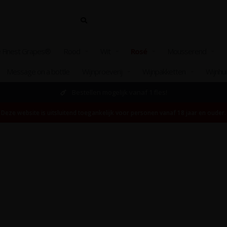
 Finest Grapes®
Rood
Wit
Rosé
Mousserend
Message on a bottle
Wijnproeverij
Wijnpakketten
Wijnhu
Bestellen mogelijk vanaf 1 fles!
Deze website is uitsluitend toegankelijk voor personen vanaf 18 jaar en ouder.