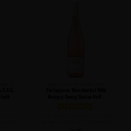
 CARLO)
WEINGUT GEORG GUSTAV HUFF
 D.O.C.
Portugieser Weissherbst Mild
talië
Weingut Georg Gustav Huff -
Nierstein, Duitsland
rosé wijn
Zachte, fruitige rosé die haast neigt naar
ulciano d..
een klein zoetje dat zeer kenmerkend..
11,95