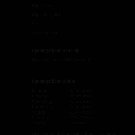
Mijn tickets
Mijn verlanglijst
Vergelijk
Alle producten
Openingstijden webshop
Onze webshop is 24/7 geopend.
Openingstijden winkel
Maandag
Op afspraak
Dinsdag
Op afspraak
Woensdag
Op afspraak
Donderdag
Op afspraak
Vrijdag
9:30 - 18:00 uur
Zaterdag
9:30 - 17:00 uur
Zondag
Gesloten
Ook op maandag tot en met donderdag zijn wij