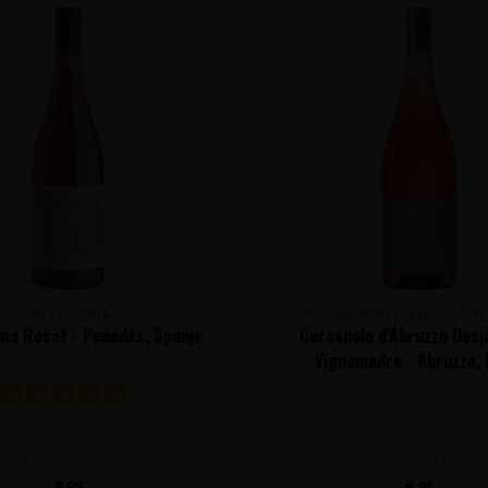
MAS CODINA
VIGNAMADRE (FAMIGLIA DI
na Rosat - Penedès, Spanje
Cerasuolo d'Abruzzo Desja
Vignamadre - Abruzzo, I
osé wijn van uitsluitend Merlot
Fruitige, zachte, lichtfrisse 
it het Noord-Oosten van Spanj..
gemaakt van uitsluitend Montep
8,95
9,95