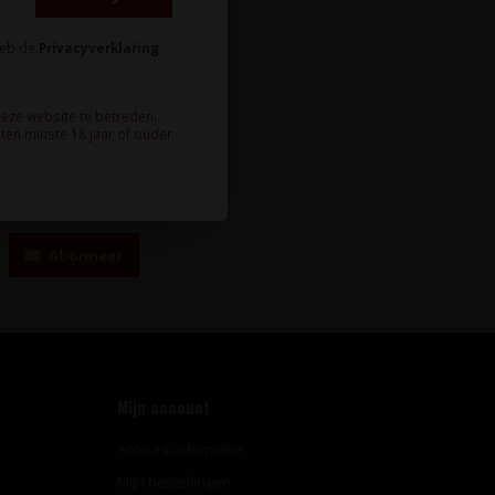
heb de
Privacyverklaring
deze website te betreden.
ten minste 18 jaar of ouder
te wijnnieuws?
Abonneer
Mijn account
Account informatie
Mijn bestellingen