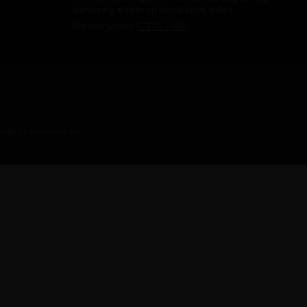
aanwezig, echter op wisselende tijden.
Bel ons gerust:
073-5511600
.
sign
by
Dyvelopment