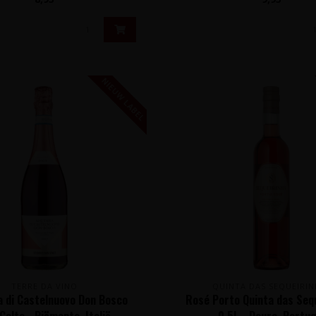
NIEUW LABEL
TERRE DA VINO
QUINTA DAS SEQUEIRIN
a di Castelnuovo Don Bosco
Rosé Porto Quinta das Seq
 Colte - Piëmonte, Italië
0,5L - Douro, Portug