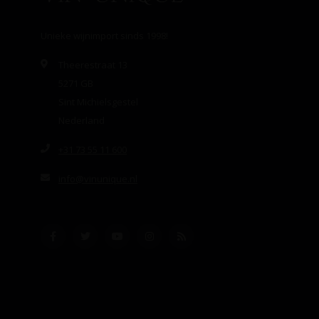
Unieke wijnimport sinds 1998!
Theerestraat 13
5271 GB
Sint Michielsgestel
Nederland
+31 73 55 11 600
info@vinunique.nl