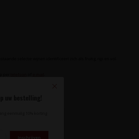
ande selectie wijnen identificeert zich als fruitig, rijp en vol.
op per
telefoon
of
e-mail
.
p uw bestelling!
vang eenmalig 10% korting
Inschrijven