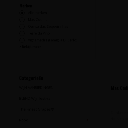
Merken
Alle merken
Mas Codina
Quinta das Sequeirinhas
Terre da Vino
Vignamadre (Famiglia Di Carlo)
Bekijk meer
Categorieën
Mas Codi
WIJN AANBIEDINGEN
BLEND Wijnfestival
The Finest Grapes®
Donkere r
druiven u
Rood