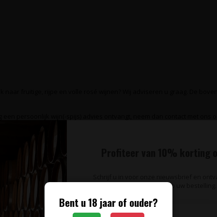
 naar fruitige, rijpe en volle rosé wijnen? Wij adviseren u graag. De bovensta
g een persoonlijk wijn(-spijs) advies ontvangt, neem dan contact met ons 
Profiteer van 10% korting o
Schrijf u in voor onze nieuwsbrief en ont
op uw bestelling.
Bent u 18 jaar of ouder?