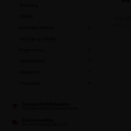
Alcoholvrij
Olijfolie
Mousseren
met eigens
Relatiegeschenken
Message on a bottle
Wijnproeverij
Wijnpakketten
Wijnhuizen
Wijnlanden
Exclusieve kwaliteitswijnen
Van kleine traditionele wijnhuizen
Gratis verzending
Bij een bestelling vanaf €99