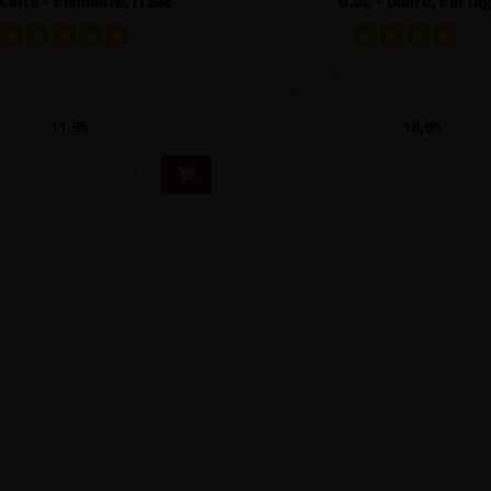
de, zachte, fruitige rode wijn
Fruitige, soepele Rosé Port v
chappen van licht overrijp fru..
Barroca druiven met voorname
va..
11,95
18,95