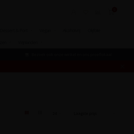
0
Dessert & Port
Vegan
Alcoholvrij
Olijfolie
izen
Wijnlanden
Bezoek ook onze winkel en ons proeflokaal