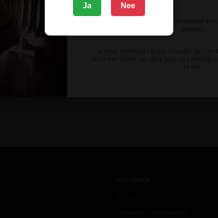
Ja
Nee
Ik meld me aan voor de nieuwsbrief en 
gelezen.
U moet minimaal 18 jaar of ouder zijn om 
Door het sluiten van deze pop-up bevestigt u 
te zijn.
te blijven van wijnaanbiedingen, wijnproeverijen en het laats
Schrijf u in voor onze nieuwsbrief!
Informatie
Over ons
Algemene voorwaarden