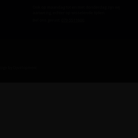
Ook op maandag tot en met donderdag zijn wij
aanwezig, echter op wisselende tijden.
Bel ons gerust:
073-5511600
.
sign
by
Dyvelopment