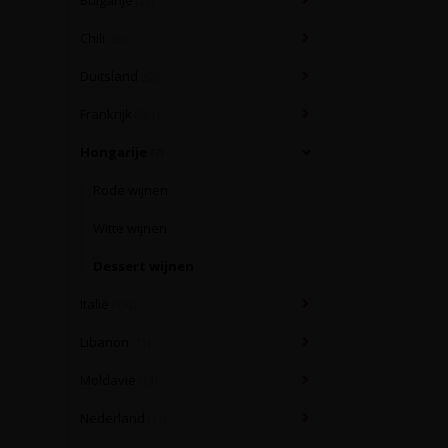
Bulgarije
(27)
Chili
(39)
Duitsland
(52)
Frankrijk
(281)
Hongarije
(7)
Rode wijnen
Witte wijnen
Dessert wijnen
Italië
(170)
Libanon
(11)
Moldavië
(13)
Nederland
(11)