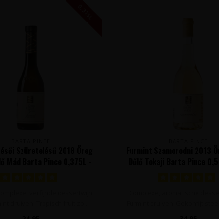
0,375L
BARTA PINCE
BARTA PINCE
Késői Szüretelésű 2018 Öreg
Furmint Szamorodni 2013 Ör
űlő Mád Barta Pince 0,375L -
Dűlő Tokaji Barta Pince 0,5
Tokaj, Hongarije
Hongarije
complexe, verfijnde dessertwijn
Complexe, aromatische desser
nt druiven. Tropisch fruit zo..
Furmint druiven. Gekonfijt steen
24,95
34,95