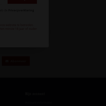
heb de
Privacyverklaring
deze website te betreden.
ten minste 18 jaar of ouder
te wijnnieuws?
Abonneer
Mijn account
Account informatie