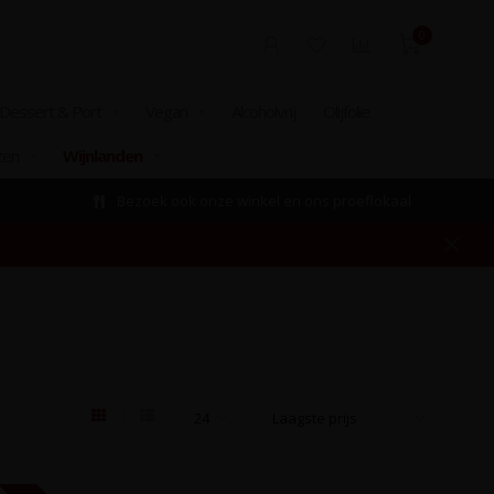
0
Dessert & Port
Vegan
Alcoholvrij
Olijfolie
zen
Wijnlanden
Bezoek ook onze winkel en ons proeflokaal