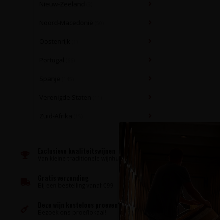
Nieuw-Zeeland
(3)
Noord-Macedonië
(50)
Oostenrijk
(1)
Portugal
(66)
Spanje
(145)
Verenigde Staten
(11)
Zuid-Afrika
(15)
Exclusieve kwaliteitswijnen
Van kleine traditionele wijnhuizen
Gratis verzending
Bij een bestelling vanaf €99
Deze wijn kosteloos proeven?
Bezoek ons proeflokaal!