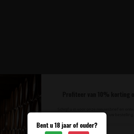
Profiteer van 10% korting o
Schrijf u in voor onze nieuwsbrief en ont
op uw bestelling.
Bent u 18 jaar of ouder?