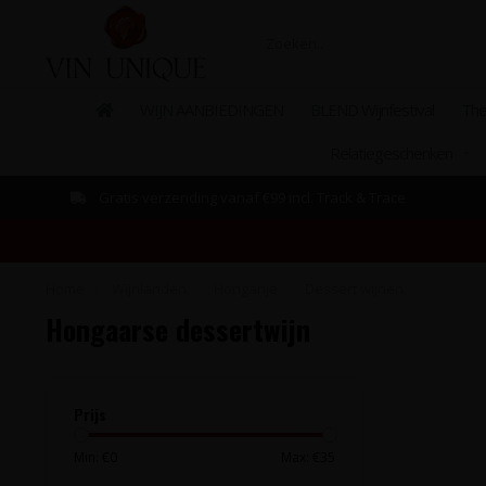
WIJN AANBIEDINGEN
BLEND Wijnfestival
The
Relatiegeschenken
Gratis verzending vanaf €99 incl. Track & Trace
Home
/
Wijnlanden
/
Hongarije
/
Dessert wijnen
Hongaarse dessertwijn
Prijs
Min: €
0
Max: €
35