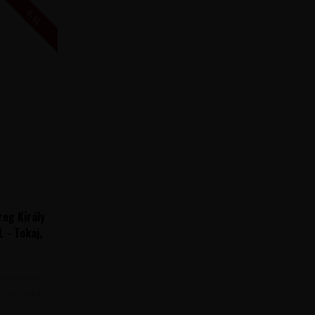
0,5L
eg Király
L - Tokaj,
twijn van
- en citru..