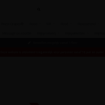
 Finest Grapes®
Rood
Wit
Rosé
Mousserend
Message on a bottle
Wijnproeverij
Wijnpakketten
Wijnhui
Bestellen mogelijk vanaf 1 fles!
Deze website is uitsluitend toegankelijk voor personen vanaf 18 jaar en ouder.