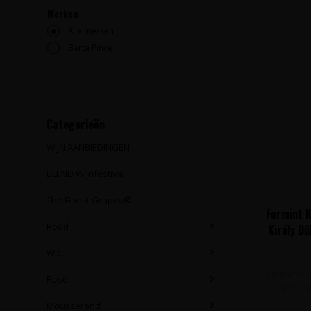
Merken
Alle merken
Barta Pince
Categorieën
WIJN AANBIEDINGEN
BLEND Wijnfestival
The Finest Grapes®
Furmint 
Rood
Király D
Wit
Elegante, 
Rosé
van Furmi
Mousserend