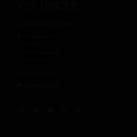
Unieke wijnimport sinds 1998!
Theerestraat 13
5271 GB
Sint Michielsgestel
Nederland
+31 73 55 11 600
info@vinunique.nl