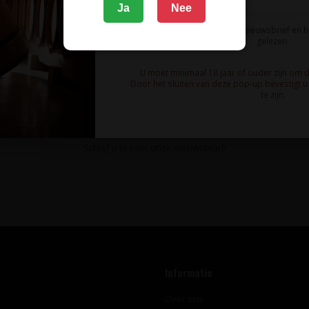
Ja
Nee
Ik meld me aan voor de nieuwsbrief en 
gelezen.
U moet minimaal 18 jaar of ouder zijn om 
Door het sluiten van deze pop-up bevestigt u 
te zijn.
te blijven van wijnaanbiedingen, wijnproeverijen en het laats
Schrijf u in voor onze nieuwsbrief!
Informatie
Over ons