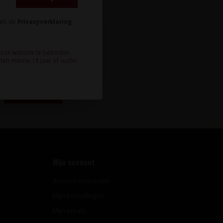
heb de
Privacyverklaring
deze website te betreden.
te wijnnieuws?
ten minste 18 jaar of ouder
Abonneer
Mijn account
Account informatie
Mijn bestellingen
Mijn tickets