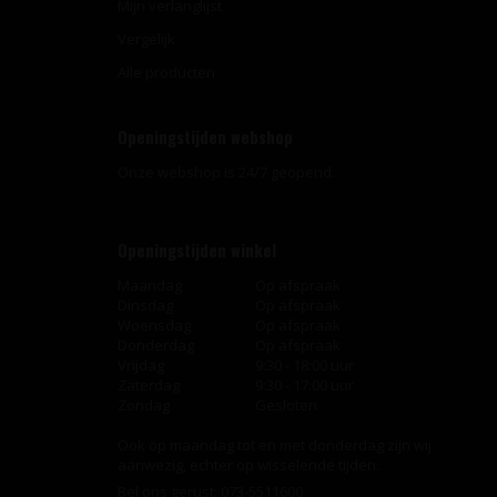
Mijn verlanglijst
Vergelijk
Alle producten
Openingstijden webshop
Onze webshop is 24/7 geopend.
Openingstijden winkel
Maandag
Op afspraak
Dinsdag
Op afspraak
Woensdag
Op afspraak
Donderdag
Op afspraak
Vrijdag
9:30 - 18:00 uur
Zaterdag
9:30 - 17:00 uur
Zondag
Gesloten
Ook op maandag tot en met donderdag zijn wij
aanwezig, echter op wisselende tijden.
Bel ons gerust:
073-5511600
.