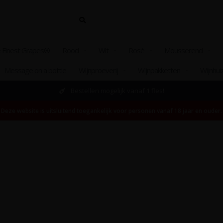
 Finest Grapes®
Rood
Wit
Rosé
Mousserend
Message on a bottle
Wijnproeverij
Wijnpakketten
Wijnhui
Bestellen mogelijk vanaf 1 fles!
Deze website is uitsluitend toegankelijk voor personen vanaf 18 jaar en ouder.