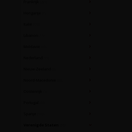
Frankrijk
(281)
Hongarije
(7)
Italië
(170)
Libanon
(11)
Moldavië
(13)
Nederland
(11)
Nieuw-Zeeland
(3)
Noord-Macedonië
(50)
Oostenrijk
(1)
Portugal
(66)
Spanje
(145)
Verenigde Staten
(11)