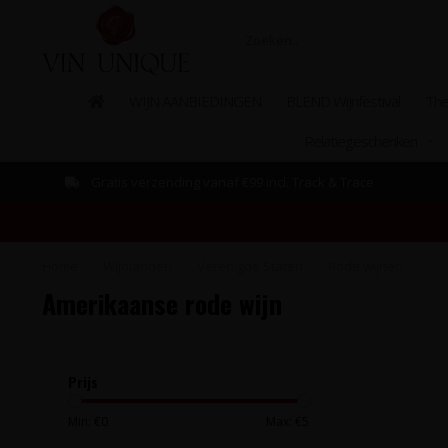
WIJN AANBIEDINGEN
BLEND Wijnfestival
The
Relatiegeschenken
Gratis verzending vanaf €99 incl. Track & Trace
Home
/
Wijnlanden
/
Verenigde Staten
/
Rode wijnen
Amerikaanse rode wijn
Prijs
Min: €
0
Max: €
5