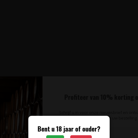
Profiteer van 10% korting o
Schrijf u in voor onze nieuwsbrief en ont
op uw bestelling.
Bent u 18 jaar of ouder?