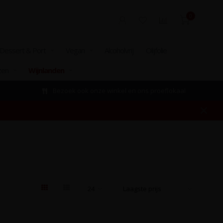
0
Dessert & Port
Vegan
Alcoholvrij
Olijfolie
zen
Wijnlanden
Bezoek ook onze winkel en ons proeflokaal