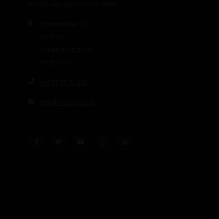
Unieke wijnimport sinds 1998!
Theerestraat 13
5271 GB
Sint Michielsgestel
Nederland
+31 73 55 11 600
info@vinunique.nl