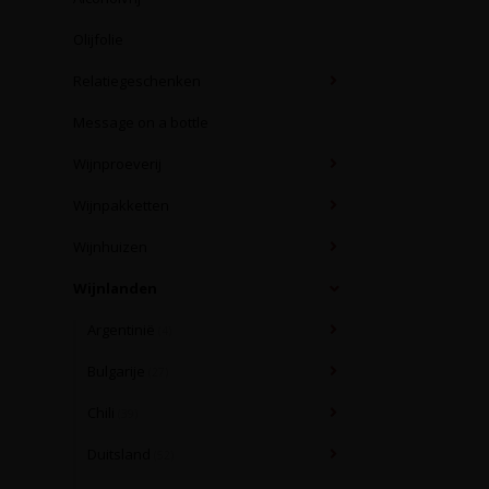
Olijfolie
Relatiegeschenken
Message on a bottle
Wijnproeverij
Wijnpakketten
Wijnhuizen
Wijnlanden
Argentinië
(4)
Bulgarije
(27)
Chili
(39)
Duitsland
(52)