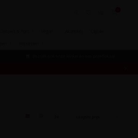
0
Dessert & Port
Vegan
Alcoholvrij
Olijfolie
izen
Wijnlanden
Bezoek ook onze winkel en ons proeflokaal