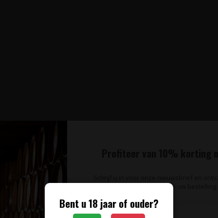
Profiteer van 10% korting o
Schrijf u in voor onze nieuwsbrief en ont
op uw bestelling.
Bent u 18 jaar of ouder?