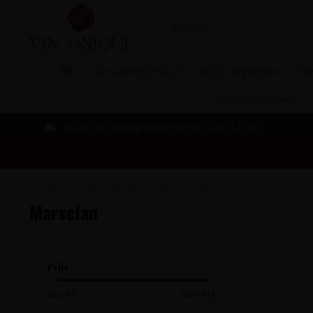
WIJN AANBIEDINGEN
BLEND Wijnfestival
The
Relatiegeschenken
Gratis verzending vanaf €99 incl. Track & Trace
Home
/
Rood
/
Druivenrassen
/
Marselan
Marselan
Prijs
Min: €
0
Max: €
15