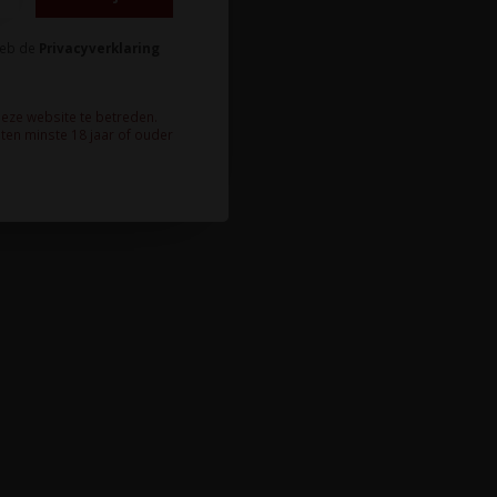
heb de
Privacyverklaring
deze website te betreden.
ten minste 18 jaar of ouder