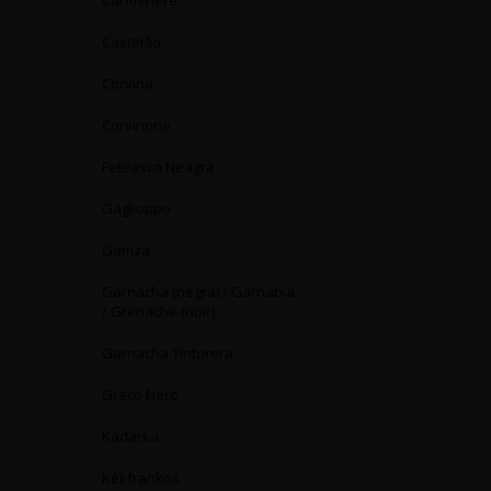
Carmenère
Castelão
Corvina
Corvinone
Feteasca Neagră
Gaglioppo
Gamza
Garnacha (negra) / Garnatxa
/ Grenache (noir)
Garnacha Tintorera
Greco Nero
Kadarka
Kékfrankos