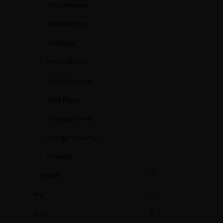
Tinta Amarela
Tinta Barroca
Tinta Cão
Tinta del País
Tinta Francisca
Tinta Roriz
Touriga Franca
Touriga Nacional
Zweigelt
Smaak
(4)
Wit
Rosé