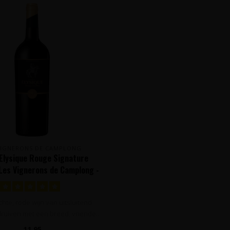
VIGNERONS DE CAMPLONG
Elysique Rouge Signature
Les Vignerons de Camplong -
Pays d'Oc, Frankrijk
chte, rode wijn van uitsluitend
ruiven met een breed, vriende..
11,95