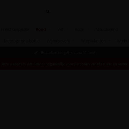
 Finest Grapes®
Rood
Wit
Rosé
Mousserend
Message on a bottle
Wijnproeverij
Wijnpakketten
Wijnhu
Bestellen mogelijk vanaf 1 fles!
Deze website is uitsluitend toegankelijk voor personen vanaf 18 jaar en ouder.