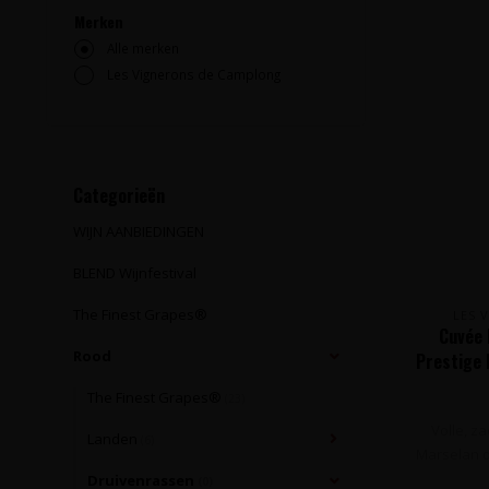
Merken
Alle merken
Les Vignerons de Camplong
Categorieën
WIJN AANBIEDINGEN
BLEND Wijnfestival
The Finest Grapes®
LES 
Cuvée 
Rood
Prestige 
The Finest Grapes®
(23)
Volle, za
Landen
(6)
Marselan d
Druivenrassen
(0)