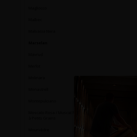
Magliocco
Malbec
Malvasia Nera
Marselan
Mavrud
Merlot
Molinara
Monastrell
Montepulciano
Moscato Rosa / Muscat Rose
à Petits Grains
Mourvèdre