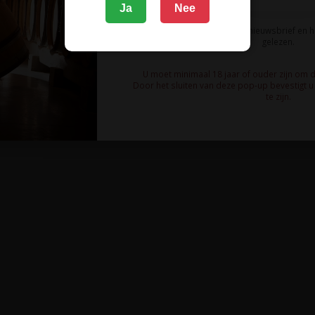
Ja
Nee
Ik meld me aan voor de nieuwsbrief en 
gelezen.
U moet minimaal 18 jaar of ouder zijn om 
Door het sluiten van deze pop-up bevestigt u 
te zijn.