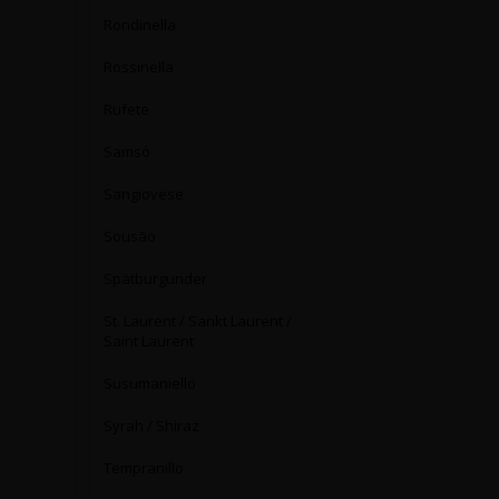
Rondinella
Rossinella
Rufete
Samsó
Sangiovese
Sousão
Spätburgunder
St. Laurent / Sankt Laurent /
Saint Laurent
Susumaniello
Syrah / Shiraz
Tempranillo