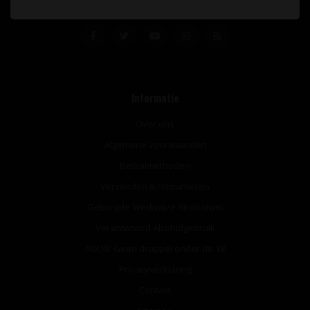
Informatie
Over ons
Algemene voorwaarden
Betaalmethoden
Verzenden & retourneren
Geborgde Werkwijze Alcoholwet
Verantwoord Alcoholgebruik
NIX18: Geen druppel onder de 18
Privacyverklaring
Contact