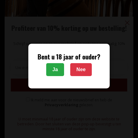
Profiteer van 10% korting op uw bestelling!
Schrijf u in voor onze nieuwsbrief en ontvang eenmalig 10%
korting op uw bestelling.
Bent u 18 jaar of ouder?
Unieke wijnimport sinds 1998!
Ja
Nee
Theerestraat 13
Inschrijven
5271 GB
Sint Michielsgestel
Ik meld me aan voor de nieuwsbrief en heb de
Nederland
Privacyverklaring
gelezen.
+31 73 55 11 600
U moet minimaal 18 jaar of ouder zijn om deze website te
betreden. Door het sluiten van deze pop-up bevestigt u ten
minste 18 jaar of ouder te zijn.
info@vinunique.nl