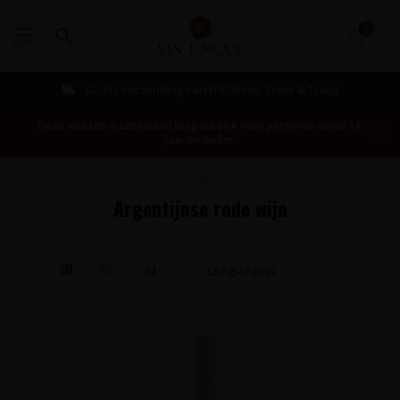
0
MENU
Gratis verzending vanaf €99 incl. Track & Trace
Deze website is uitsluitend toegankelijk voor personen vanaf 18
jaar en ouder.
Home
/
Wijnlanden
/
Argentinië
/
Rode wijnen
Argentijnse rode wijn