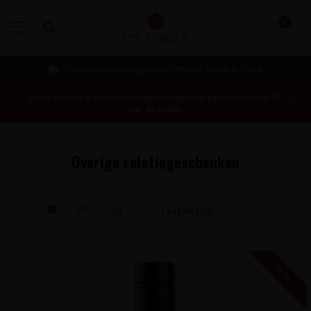
0
MENU
Gratis verzending vanaf €99 incl. Track & Trace
Deze website is uitsluitend toegankelijk voor personen vanaf 18
jaar en ouder.
Home
/
Relatiegeschenken
/
Overige
Overige relatiegeschenken
0,5L