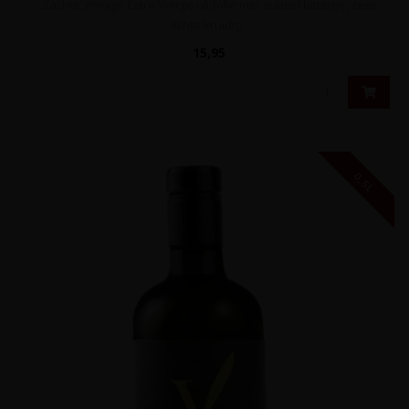
Zachte, romige Extra Vierge olijfolie met subtiel bittertje, zeer
lichte kruidig..
15,95
0,5L