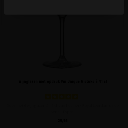
Wijnglazen met opdruk Vin Unique 6 stuks à 41 cl
Doos met 6 wijnglazen à 41 cl. van het merk Royal Leerdam uit de
serie L'Esprit..
29,95