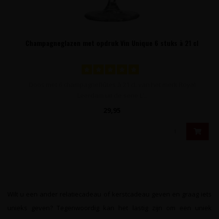
Champagneglazen met opdruk Vin Unique 6 stuks à 21 cl
Doos met 6 champagneflûtes à 21 cl. van het merk Royal
Leerdam uit de serie L'..
29,95
Wilt u een ander relatiecadeau of kerstcadeau geven en graag iets
unieks geven? Tegenwoordig kan het lastig zijn om een uniek