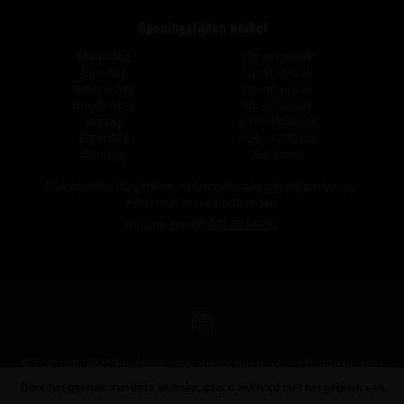
Openingstijden winkel
Maandag
Op afspraak
Dinsdag
Op afspraak
Woensdag
Op afspraak
Donderdag
Op afspraak
Vrijdag
9:30 - 18:00 uur
Zaterdag
9:30 - 17:00 uur
Zondag
Gesloten
Ook op maandag tot en met donderdag zijn wij aanwezig,
echter op wisselende tijden.
Bel ons gerust:
073-5511600
.
© Copyright 2026 Vin Unique - bijzondere wijnen voor scherpe prijzen -
Powered by
Lightspeed
-
Design
by
Dyvelopment
Door het gebruik van deze website, gaat u akkoord met het gebruik van
FILTERS