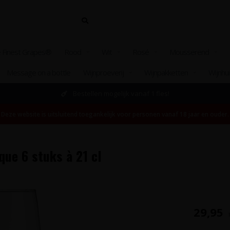
 Finest Grapes®
Rood
Wit
Rosé
Mousserend
Message on a bottle
Wijnproeverij
Wijnpakketten
Wijnhu
Bestellen mogelijk vanaf 1 fles!
Deze website is uitsluitend toegankelijk voor personen vanaf 18 jaar en ouder.
ue 6 stuks à 21 cl
29,95