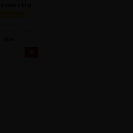
 6 stuks à 41 cl
 wijnglazen à 41 cl.
rk Royal Leerdam uit
erie L'Esprit..
29,95