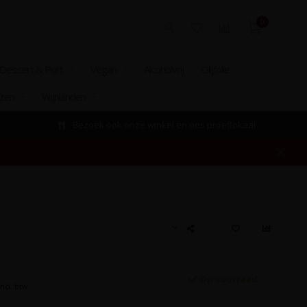
0
Dessert & Port
Vegan
Alcoholvrij
Olijfolie
izen
Wijnlanden
Bezoek ook onze winkel en ons proeflokaal
Op voorraad
Incl. btw