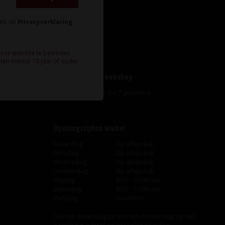
Mijn tickets
Mijn verlanglijst
heb de
Privacyverklaring
Vergelijk
Alle producten
deze website te betreden.
ten minste 18 jaar of ouder
Openingstijden webshop
Onze webshop is 24/7 geopend.
Openingstijden winkel
Maandag
Op afspraak
Dinsdag
Op afspraak
Woensdag
Op afspraak
Donderdag
Op afspraak
Vrijdag
9:30 - 18:00 uur
Zaterdag
9:30 - 17:00 uur
Zondag
Gesloten
Ook op maandag tot en met donderdag zijn wij