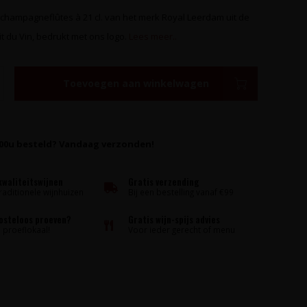
champagneflûtes à 21 cl. van het merk Royal Leerdam uit de
it du Vin, bedrukt met ons logo.
Lees meer..
Toevoegen aan winkelwagen
:00u besteld? Vandaag verzonden!
kwaliteitswijnen
Gratis verzending
raditionele wijnhuizen
Bij een bestelling vanaf €99
kosteloos proeven?
Gratis wijn-spijs advies
proeflokaal!
Voor ieder gerecht of menu