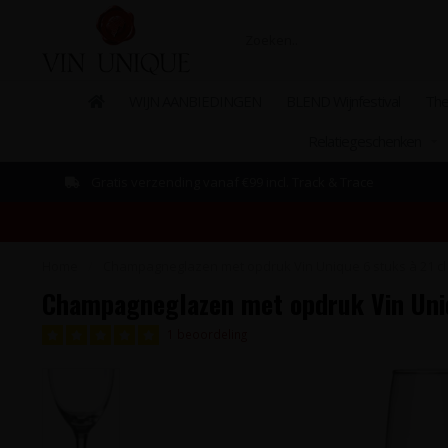
WIJN AANBIEDINGEN
BLEND Wijnfestival
The
Relatiegeschenken
Gratis verzending vanaf €99 incl. Track & Trace
Home
/
Champagneglazen met opdruk Vin Unique 6 stuks à 21 cl
Champagneglazen met opdruk Vin Uniq
1 beoordeling