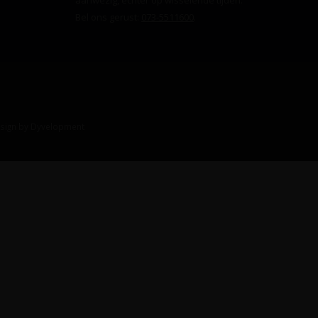
aanwezig, echter op wisselende tijden.
Bel ons gerust:
073-5511600
.
sign
by
Dyvelopment