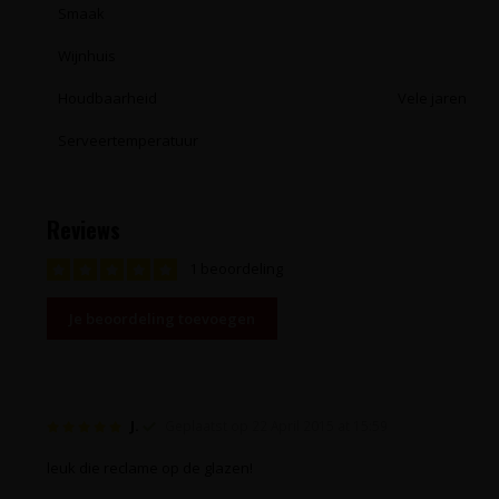
Smaak
Wijnhuis
Houdbaarheid
Vele jaren
Serveertemperatuur
Reviews
1 beoordeling
Je beoordeling toevoegen
J.
Geplaatst op 22 April 2015 at 15:59
leuk die reclame op de glazen!