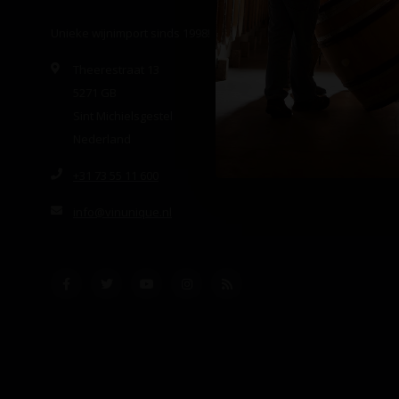
Unieke wijnimport sinds 1998!
Theerestraat 13
5271 GB
Sint Michielsgestel
Nederland
+31 73 55 11 600
info@vinunique.nl