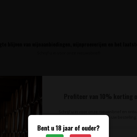
te blijven van wijnaanbiedingen, wijnproeverijen en het laats
Schrijf u in voor onze nieuwsbrief!
Profiteer van 10% korting o
Informatie
Schrijf u in voor onze nieuwsbrief en ont
op uw bestelling.
Over ons
Bent u 18 jaar of ouder?
Algemene voorwaarden