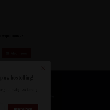
te wijnnieuws?
Abonneer
p uw bestelling!
Mijn account
vang eenmalig 10% korting
Account informatie
Mijn bestellingen
Inschrijven