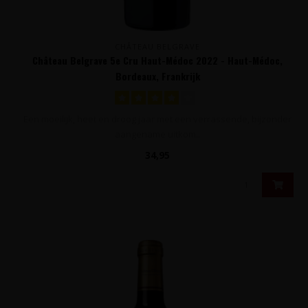
CHÂTEAU BELGRAVE
Château Belgrave 5e Cru Haut-Médoc 2022 - Haut-Médoc,
Bordeaux, Frankrijk
Een moeilijk, heet en droog jaar met een verrassende, bijzonder
aangename uitkom..
34,95