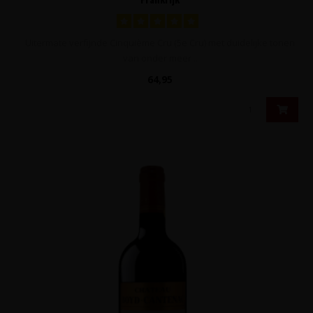
Uitermate verfijnde Cinquième Cru (5e Cru) met duidelijke tonen
van onder meer ..
64,95