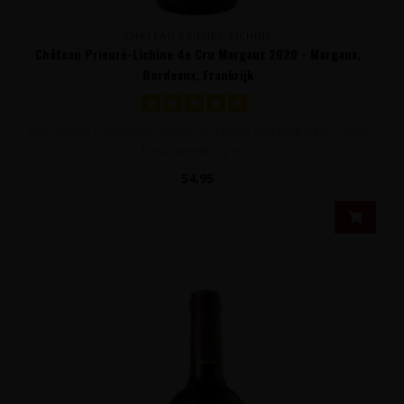
CHÂTEAU PRIEURÉ-LICHINE
Château Prieuré-Lichine 4e Cru Margaux 2020 - Margaux,
Bordeaux, Frankrijk
Zeer mooie Quatrième Grand Cru Classé met diep paars-rode
kleur, weelderig en ..
54,95