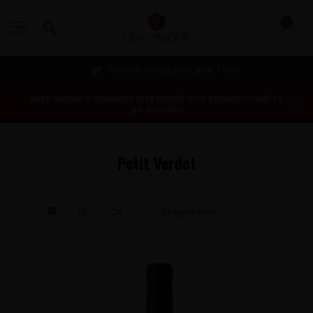
0
MENU
Bestellen mogelijk vanaf 1 fles!
Deze website is uitsluitend toegankelijk voor personen vanaf 18
jaar en ouder.
Home
/
Rood
/
Druivenrassen
/
Petit Verdot
Petit Verdot