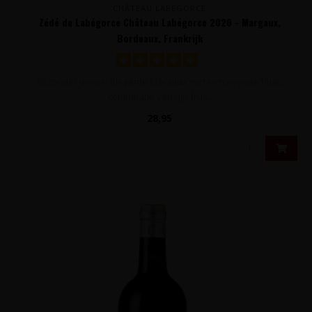
CHÂTEAU LABÉGORCE
Zédé de Labégorce Château Labégorce 2020 - Margaux,
Bordeaux, Frankrijk
Bijzonder mooie, elegante Margaux met een evenwichtige
combinatie van rijp fruit..
28,95