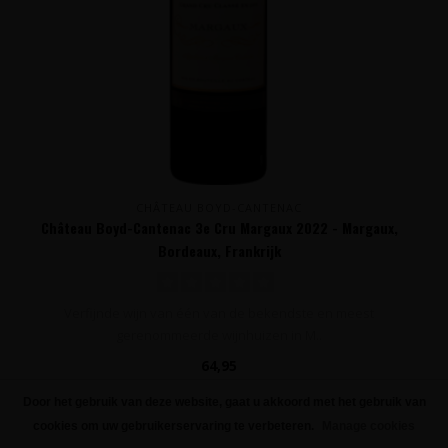
CHÂTEAU BOYD-CANTENAC
Château Boyd-Cantenac 3e Cru Margaux 2022 - Margaux,
Bordeaux, Frankrijk
Verfijnde wijn van één van de bekendste en meest
gerenommeerde wijnhuizen in M..
64,95
Door het gebruik van deze website, gaat u akkoord met het gebruik van
FILTERS
cookies om uw gebruikerservaring te verbeteren.
Manage cookies