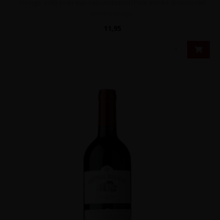
Stevige, volle rode wijn van uitsluitend Petit Verdot druiven met
tonen van rijp..
11,95