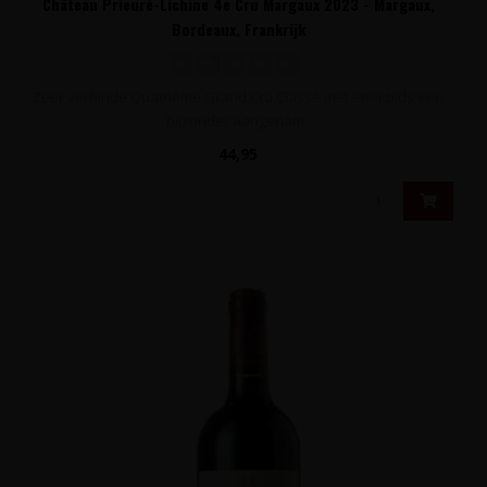
Château Prieuré-Lichine 4e Cru Margaux 2023 - Margaux,
Bordeaux, Frankrijk
Zeer verfijnde Quatrième Grand Cru Classé met enerzijds een
bijzonder aangenam..
44,95