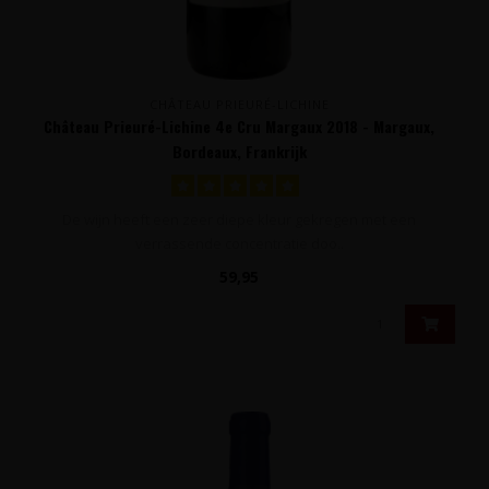
CHÂTEAU PRIEURÉ-LICHINE
Château Prieuré-Lichine 4e Cru Margaux 2018 - Margaux,
Bordeaux, Frankrijk
De wijn heeft een zeer diepe kleur gekregen met een
verrassende concentratie doo..
59,95