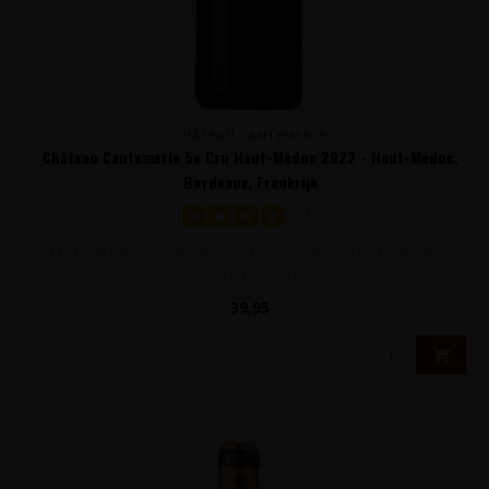
CHÂTEAU CANTEMERLE
Château Cantemerle 5e Cru Haut-Médoc 2022 - Haut-Médoc,
Bordeaux, Frankrijk
Fijne, elegante Cinquième Cru (5e Cru) uit 2022 met duidelijke
tonen van donker..
39,95