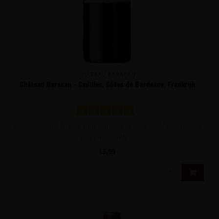
CHÂTEAU BARACAN
Château Baracan - Cadillac, Côtes de Bordeaux, Frankrijk
Heerlijk zachte, fruitige rode wijn met 12 maanden houtlagering
en een bijzonder..
13,95