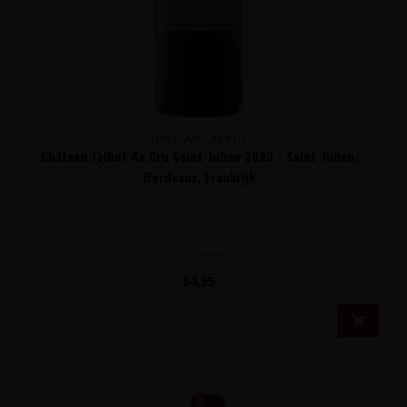
CHÂTEAU TALBOT
Château Talbot 4e Cru Saint-Julien 2023 - Saint-Julien,
Bordeaux, Frankrijk
Uitermate mooi jaar voor deze 4e (quatrième) Cru uit Saint-Julien
in Bordeaux, ..
64,95