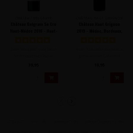
CHÂTEAU BELGRAVE
CHÂTEAU HAUT GRIGNON
Château Belgrave 5e Cru
Château Haut Grignon
Haut-Médoc 2016 - Haut-
2019 - Médoc, Bordeaux,
Médoc, Bordeaux,
Frankrijk
Frankrijk
Zeer mooi jaar voor deze
Volle, klassieke Bordeaux
5e (cinquième) Cru uit
gemaakt van Cabernet
Haut-Médoc in Bordeaux,
Sauvignon, Merlot en Petit
39,95
18,95
Frankr..
Verdot..
2022
(12)
5e cru
(4)
bordeaux
(100)
cabernet sauvignon
(146)
chateau belgrave
(2)
cinquieme grand cru classe
(4)
en primeur
(1)