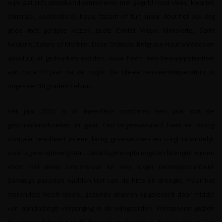
wijn laat zich uitstekend combineren met gegrild rood vlees, kwartel,
lamsrack, eendschotel, haas, fazant of duif, maar doet het ook erg
goed met gerijpte kazen zoals Cantal Vieux, Mimolette, Saint
Nectaire, Salers of Morbier. Deze Château Belgrave Haut-Médoc kan
absoluut al gedronken worden, maar heeft een bewaarpotentieel
van circa 10 jaar na de oogst. De ideale serveertemperatuur is
ongeveer 18 graden Celsius.
Het jaar 2022 is in meerdere opzichten een jaar dat de
geschiedenisboeken in gaat. Een ongeëvenaard heet en droog
voorjaar resulteert in een lastig groeiseizoen en zorgt uiteindelijk
voor lagere opbrengsten. Deze lagere opbrengsten brengen wijnen
voort met meer concentraat en een hoger tanninepotentieel.
Sommige percelen hadden last van de hitte en droogte, maar het
merendeel heeft kleine, gezonde druiven opgeleverd door middel
van aandachtige verzorging in de wijngaarden. Verrassend gezien