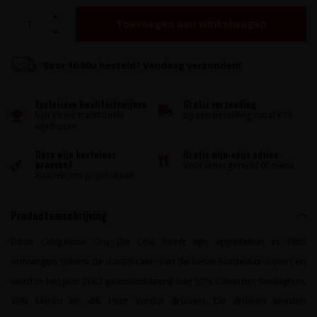
Toevoegen aan winkelwagen
Voor 16:00u besteld? Vandaag verzonden!
Exclusieve kwaliteitswijnen
Gratis verzending
Van kleine traditionele
Bij een bestelling vanaf €99
wijnhuizen
Deze wijn kosteloos
Gratis wijn-spijs advies
proeven?
Voor ieder gerecht of menu
Bezoek ons proeflokaal!
Productomschrijving
Deze Cinquième Cru (5e Cru) heeft zijn appellation in 1855
ontvangen tijdens de classificatie van de beste Bordeaux-wijnen en
werd in het jaar 2022 geassembleerd met 57% Cabernet Sauvignon,
39% Merlot en 4% Petit Verdot druiven. De druiven worden