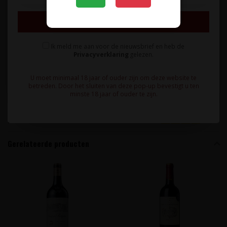
introduceren. Ook grazen er lokaal gefokte schapen en pony's op
Inschrijven
de percelen rondom het domein. Dezelfde zorg die Château
Belgrave voor de regio en al haar elementen uitstraalt, richt zij ook
Ik meld me aan voor de nieuwsbrief en heb de
op haar wijnen en dit proeft men jaar in, jaar uit aan de
Privacyverklaring
gelezen.
uitzonderlijke kwaliteit van deze Cinquième Grand Cru Classé.
U moet minimaal 18 jaar of ouder zijn om deze website te
betreden. Door het sluiten van deze pop-up bevestigt u ten
minste 18 jaar of ouder te zijn.
Specificaties
Reviews
Gerelateerde producten