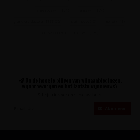
franse rode wijn
(121)
franse wijn
(174)
grand cru classe en 1855
(32)
haut-médoc
(10)
merlot
(143)
petit verdot
(50)
rode wijn
(198)
Op de hoogte blijven van wijnaanbiedingen,
wijnproeverijen en het laatste wijnnieuws?
Schrijf u in voor onze nieuwsbrief!
Abonneer