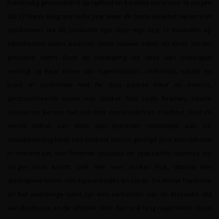
handmatig geselecteerd op rijpheid en kwaliteit om ervoor te zorgen
dat Château Belgrave ieder jaar weer de beste kwaliteit wijnen kan
produceren. Na de productie rijpt deze wijn nog 12 maanden op
eikenhouten vaten waarvan deels nieuwe vaten en deels eerder
gebruikte vaten. Door de houtrijping die deze wijn ondergaat
verkrijgt zij haar tonen van sigarenkistjes, cederhout, vanille en
toast. In combinatie met de diep paarse kleur en intense,
geconcentreerde tonen van donker fruit zoals bramen, zwarte
bessen en kersen met een hint van kruiden en zoethout doet de
eerste indruk van deze wijn bijzonder verleidelijk aan. De
smaakbeleving biedt een soepele aanzet gevolgd door een opbouw
in concentraat, een filmende structuur en zijdezachte tannines die
zorgen voor kracht. Ook hier veel donker fruit, ditmaal met
duidelijkere tonen van sigarenkistjes en tabak. De mooie harmonie
en het weelderige palet zijn een eerbetoon aan de klassieke stijl
van Bordeaux en de afdronk doet dan ook lang nagenieten. Deze