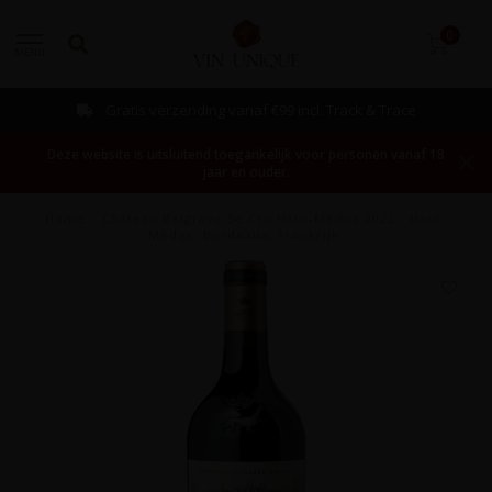
0
MENU
Gratis verzending vanaf €99 incl. Track & Trace
Deze website is uitsluitend toegankelijk voor personen vanaf 18
jaar en ouder.
Home
/
Château Belgrave 5e Cru Haut-Médoc 2022 - Haut-
Médoc, Bordeaux, Frankrijk