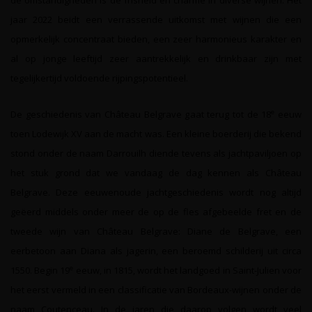
de omstandigheden is de frisheid en charme in diverse wijnen. Het
jaar 2022 beidt een verrassende uitkomst met wijnen die een
opmerkelijk concentraat bieden, een zeer harmonieus karakter en
al op jonge leeftijd zeer aantrekkelijk en drinkbaar zijn met
tegelijkertijd voldoende rijpingspotentieel.
e
De geschiedenis van Château Belgrave gaat terug tot de 18
eeuw
toen Lodewijk XV aan de macht was. Een kleine boerderij die bekend
stond onder de naam Darrouilh diende tevens als jachtpaviljoen op
het stuk grond dat we vandaag de dag kennen als Château
Belgrave. Deze eeuwenoude jachtgeschiedenis wordt nog altijd
geëerd middels onder meer de op de fles afgebeelde fret en de
tweede wijn van Château Belgrave: Diane de Belgrave, een
eerbetoon aan Diana als jagerin, een beroemd schilderij uit circa
e
1550. Begin 19
eeuw, in 1815, wordt het landgoed in Saint-Julien voor
het eerst vermeld in een classificatie van Bordeaux-wijnen onder de
naam Coutenceau. In de jaren die daarop volgen wordt veel